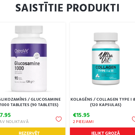
SAISTĪTIE PRODUKTI
GLIKOZAMĪNS / GLUCOSAMINE
KOLAGĒNS / COLLAGEN TYPE I & 
1000 TABLETES (90 TABLETES)
(120 KAPSULAS)
€
7.95
€
15.95
AV NOLIKTAVĀ
2 PIEEJAMI
REZERVĒT
IELIKT GROZĀ