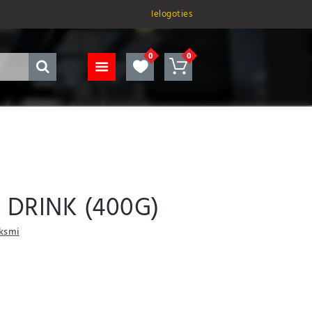
Ielogoties
 DRINK (400G)
uksmi