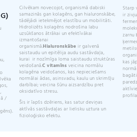
Cilvēkam novecojot, organismā dabiski
Starp 
0G)
samazinās gan kolagēns, gan hialuronskābe,
ir ziv
tādējādi ietekmējot elastību un mobilitāti.
fermen
Hidrolizēts kolagēns nodrošina labu
u
moleku
uzsūkšanos ātrākai un efektīvākai
zarnu 
izmantošanai
ķermen
organismā.
Hialuronskābe
ir
galvenā
metils
saistaudu un epitēlija audu sastāvdaļa,
organi
kurai
ir nozīmīga loma saistaudu struktūras
u,
kas jā
veidošanā.
C vitamīns
veicina normālu
normāl
kolagēna veidošanos, kas nepieciešams
no
bagāti
normālai ādas, asinsvadu, kaulu un skrimšļu
ilvēka
paredz
darbībai; veicina šūnu aizsardzību pret
gos,
aktīvi
oksidatīvo stresu.
,
profila
ā /
Šis ir īapšs dzēriens, kas satur deviņas
aktīvās sastāvdaļas ar lielisku uztura un
agēns).
fizioloģisko efektu.