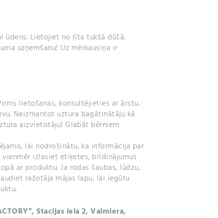
 ūdens. Lietojiet no rīta tukšā dūšā.
druma uzņemšanu! Uz mērkausiņa ir
irms lietošanas, konsultējieties ar ārstu.
vu. Neizmantot uztura bagātinātāju kā
ztura aizvietotāju! Glabāt bērniem
jamo, lai nodrošinātu, ka informācija par
 vienmēr izlasiet etiķetes, brīdinājumus
kopā ar produktu. Ja rodas šaubas, lūdzu,
audiet ražotāja mājas lapu, lai iegūtu
uktu.
ACTORY”, Stacijas iela 2, Valmiera,