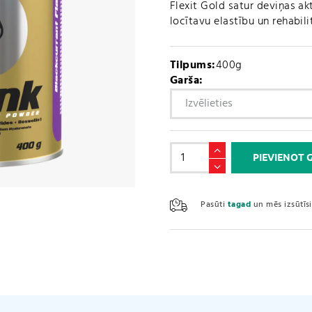
Flexit Gold satur deviņas ak
locītavu elastību un rehabil
Tilpums:
400g
Garša:
Flexit
PIEVIENOT
Gold
drink
(400g)
Pasūti
tagad
un mēs izsūtī
daudzums