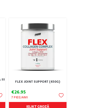
III
FLEX JOINT SUPPORT (450G)
€
26.95
7 PIEEJAMI
IELIKT GROZĀ