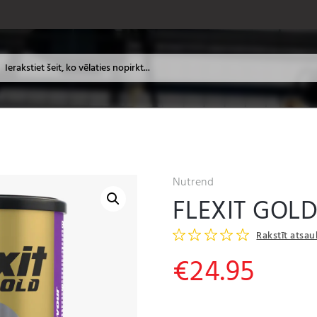
Nutrend
FLEXIT GOLD
Rakstīt atsa
€
24.95