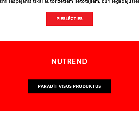
smi iespējams tikai autorizētiem lietotājiem, kuri iegādājušie
PIESLĒGTIES
NUTREND
PARĀDĪT VISUS PRODUKTUS