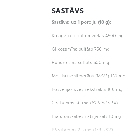
SASTĀVS
Sastāvs: uz 1 porciju (10 g):
Kolagēna olbaltumvielas 4500 mg
Glikozamīna sulfāts 750 mg
Hondroitīna sulfāts 600 mg
Metilsulfonilmetāns (MSM) 150 mg
Bosvēlijas sveķu ekstrakts 100 mg
C vitamīns 50 mg (62,5 %*NRV)
Hialuronskābes nātrija sāls 10 mg
B6 vitamīns 2,5 mg (178,5 %*)