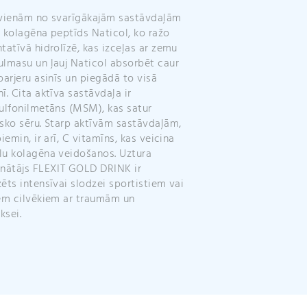
:
vienām no svarīgākajām sastāvdaļām
ju kolagēna peptīds Naticol, ko ražo
tatīvā hidrolīzē, kas izceļas ar zemu
lmasu un ļauj Naticol absorbēt caur
barjeru asinīs un piegādā to visā
ī. Cita aktīva sastāvdaļa ir
ulfonilmetāns (MSM), kas satur
sko sēru. Starp aktīvām sastāvdaļām,
piemin, ir arī, C vitamīns, kas veicina
u kolagēna veidošanos. Uztura
nātājs FLEXIT GOLD DRINK ir
ēts intensīvai slodzei sportistiem vai
em cilvēkiem ar traumām un
ksei.