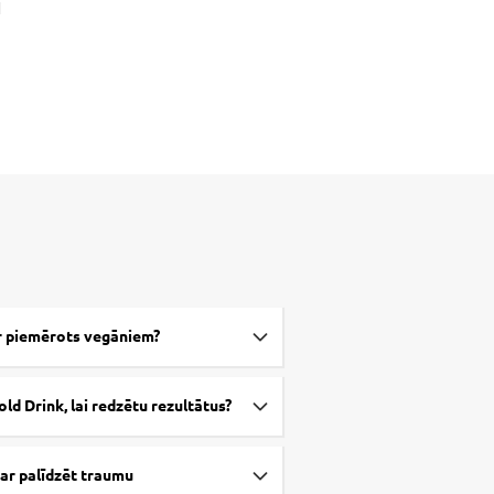
1
ir piemērots vegāniem?
old Drink, lai redzētu rezultātus?
var palīdzēt traumu