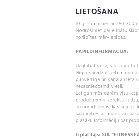
LIETOŠANA
10 g samaisiet ar 250-300 ml
Nodrošiniet palielinātu šķi
norādītas mērvienības.
PAPILDINFORMĀCIJA:
Uzglabāt vēsā, sausā vietā. P
Nepārsniedziet ieteicamo de
pilnvērtīga un sabalansēta u
nesasniedzamā vietā.
Lai gan mēs darām visu iespē
produktiem ir korekta, lūdzu,
un norādījumus, kas sniegti 
sazinieties ar mums vai pārb
plašāku informāciju par prod
Izplatītājs: SIA “FITNESS F