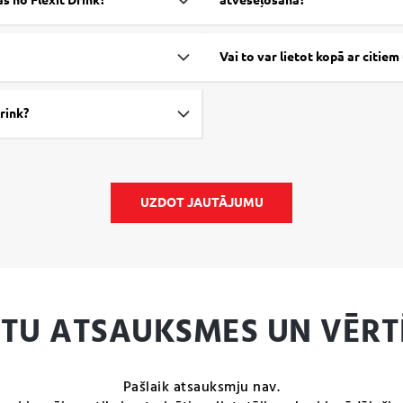
s no Flexit Drink?
atveseļošanā?
erols (D vitamīns), apelsīnu un
īns.
Vai to var lietot kopā ar citie
n piena olbaltumvielas.
rink?
UZDOT JAUTĀJUMU
NTU ATSAUKSMES UN VĒRT
Pašlaik atsauksmju nav.