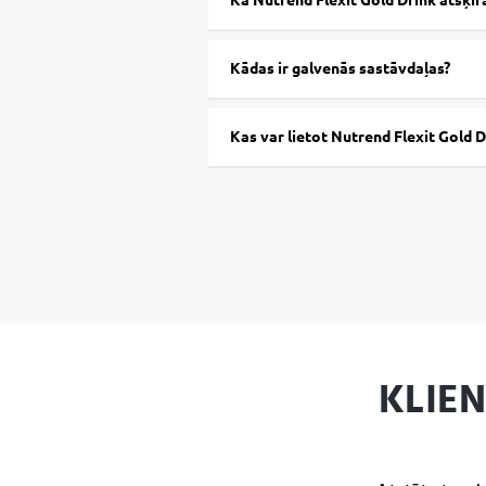
Kā Nutrend Flexit Gold Drink atšķira
hidrohlorīds (B6 vitamīns), holekalcif
bumbieru garšai krāsviela: beta-karot
Kādas ir galvenās sastāvdaļas?
Alergēni:
Var saturēt sojas daļiņas u
Kas var lietot Nutrend Flexit Gold D
KLIE