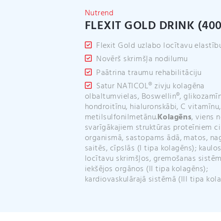
Nutrend
FLEXIT GOLD DRINK (40
Flexit Gold uzlabo locītavu elastīb
Novērš skrimšļa nodilumu
Paātrina traumu rehabilitāciju
Satur NATICOL® zivju kolagēna
olbaltumvielas, Boswellin®, glikozamīn
hondroitīnu, hialuronskābi, C vitamīnu,
metilsulfonilmetānu.
Kolagēns
, viens 
svarīgākajiem struktūras proteīniem c
organismā, sastopams ādā, matos, na
saitēs, cīpslās (I tipa kolagēns); kaulos
locītavu skrimšļos, gremošanas sistēm
iekšējos orgānos (II tipa kolagēns);
kardiovaskulārajā sistēmā (III tipa kol