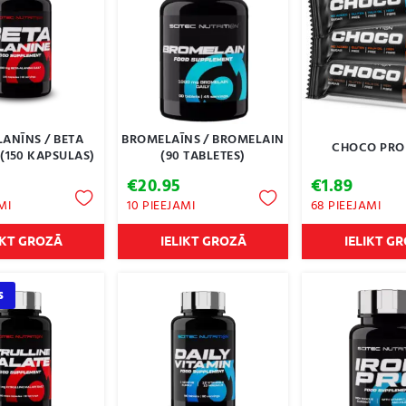
LANĪNS / BETA
BROMELAĪNS / BROMELAIN
CHOCO PRO 
(150 KAPSULAS)
(90 TABLETES)
€
20.95
€
1.89
MI
10 PIEEJAMI
68 PIEEJAMI
IKT GROZĀ
IELIKT GROZĀ
IELIKT G
s