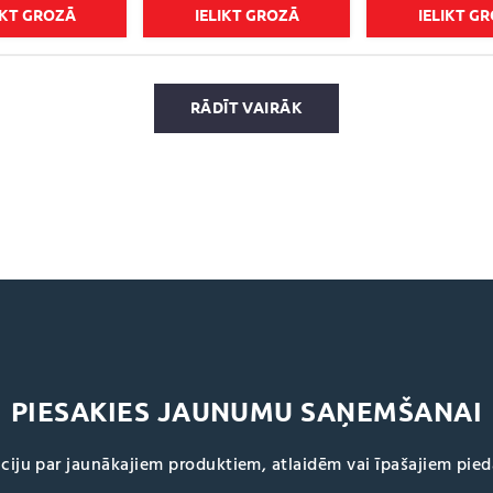
IKT GROZĀ
IELIKT GROZĀ
IELIKT G
RĀDĪT VAIRĀK
PIESAKIES JAUNUMU SAŅEMŠANAI
ciju par jaunākajiem produktiem, atlaidēm vai īpašajiem pie