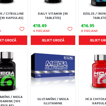
S / CITRULLINE
DAILY VITAMIN (90
DZELZS / IRON
(90 KAPSULAS)
TABLETES)
TABLETE
€
18.49
€
16.95
I
4 PIEEJAMI
8 PIEEJAMI
IKT GROZĀ
IELIKT GROZĀ
IELIKT G
AMĪNS / MEGA
GLUTAMĪNS / MEGA
HCA CHITOSA
SAMINE (100
GLUTAMINE
KAPSULA
APSULAS)