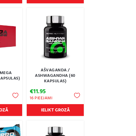
95
€76.95
AŠVAGANDA /
 MEGA
ASHWAGANDHA (60
KAPSULAS)
KAPSULAS)
€
11.95
16 PIEEJAMI
ROZĀ
IELIKT GROZĀ