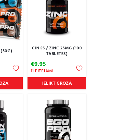
CINKS / ZINC 25MG (100
(50G)
TABLETES)
€
9.95
11 PIEEJAMI
ROZĀ
IELIKT GROZĀ