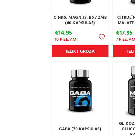
CINKS, MAGNIJS, B6 / ZMB
CITRULĪN
(60 KAPSULAS)
MALATE 
€
14.95
€
17.95
10 PIEEJAMI
7 PIEEJAM
IELIKT GROZĀ
IEL
GLIKOZ
GABA (70 KAPSULAS)
GLUCO
K