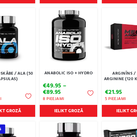
€69.95
€27.99
€89.
ANABOLIC ISO + HYDRO
SKĀBE / ALA (50
ARGINĪNS /
APSULAS)
ARGININE (120 
€
49.95
–
Price
€
89.95
€
21.95
range:
I
8 PIEEJAMI
5 PIEEJAMI
€49.95
through
IKT GROZĀ
IELIKT GROZĀ
IELIKT G
€89.95
s