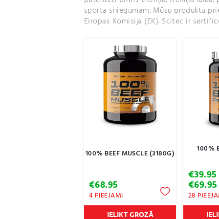
patentēti pirms treniņa, treniņa laikā
sporta sniegumam. Mūsu produktu priekš
Eiropas Komisija (EK). Scitec ir serti
100% 
100% BEEF MUSCLE (3180G)
€
39.95
€
68.95
€
69.95
4 PIEEJAMI
28 PIEEJ
IELIKT GROZĀ
IEL