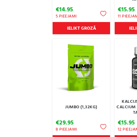
€
14.95
€
15.95
5 PIEEJAMI
11 PIEEJA
IELIKT GROZĀ
IEL
KALCIJ
JUMBO (1,32KG)
CALCIUM
T
€
29.95
€
15.95
8 PIEEJAMI
12 PIEEJA