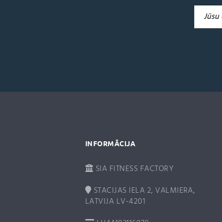
A
l
t
e
r
n
a
t
i
v
e
:
INFORMĀCIJA
SIA FITNESS FACTORY
STACIJAS IELA 2, VALMIERA,
LATVIJA LV-4201