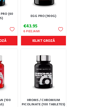
 PRO (60
EGG PRO (900G)
S)
€
43.95
6 PIEEJAMI
ROZĀ
IELIKT GROZĀ
N (100
HROMS / CHROMIUM
S)
PICOLINATE (100 TABLETES)