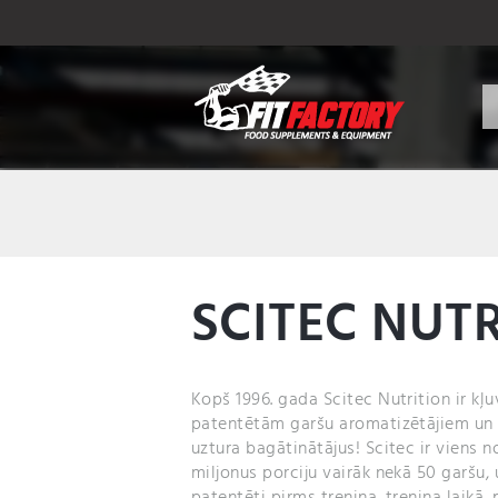
SCITEC NUT
Kopš 1996. gada Scitec Nutrition ir kļ
patentētām garšu aromatizētājiem un i
uztura bagātinātājus! Scitec ir viens 
miljonus porciju vairāk nekā 50 garšu