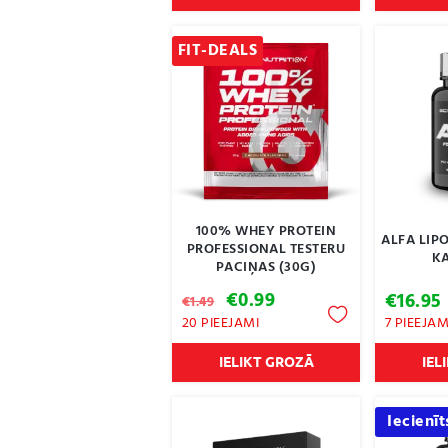
FIT-DEALS
100% WHEY PROTEIN
ALFA LIPO
PROFESSIONAL TESTERU
K
PACIŅAS (30G)
Original
Current
€
0.99
€
16.95
€
1.49
price
price
20 PIEEJAMI
7 PIEEJAM
was:
is:
€1.49.
€0.99.
IELIKT GROZĀ
IEL
Iecienīt