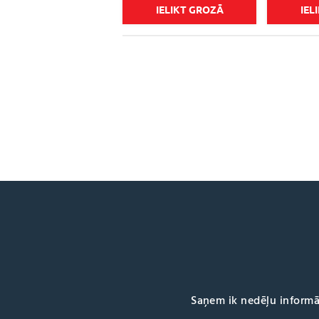
IELIKT GROZĀ
IEL
Saņem ik nedēļu informā