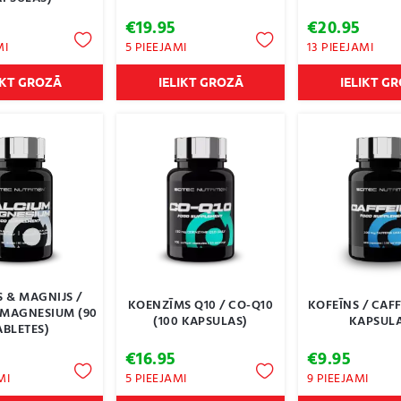
€
19.95
€
20.95
MI
5 PIEEJAMI
13 PIEEJAMI
IKT GROZĀ
IELIKT GROZĀ
IELIKT G
S & MAGNIJS /
KOENZĪMS Q10 / CO-Q10
KOFEĪNS / CAFF
 MAGNESIUM (90
(100 KAPSULAS)
KAPSULA
ABLETES)
€
16.95
€
9.95
MI
5 PIEEJAMI
9 PIEEJAMI