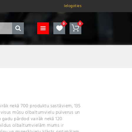
Ielogoties
airāk nekā 700 produktu sastāviem, 135
 visus mūsu olbaltumvielu pulverus un
ru gadu pārdod vairāk nekā 120
apildus olbaltumvielām mums ir