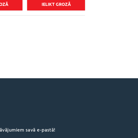
ROZĀ
IELIKT GROZĀ
dāvājumiem savā e-pastā!