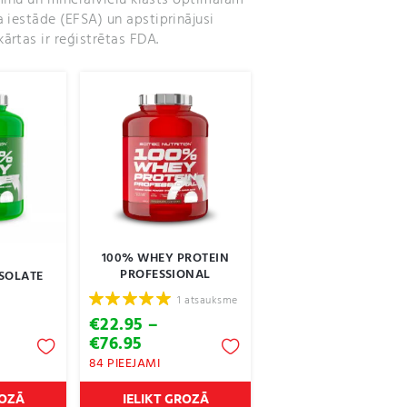
amīnu un minerālvielu klāsts optimālam
 iestāde (EFSA) un apstiprinājusi
ārtas ir reģistrētas FDA.
100% WHEY PROTEIN
PROFESSIONAL
SOLATE
1 atsauksme
€
22.95
–
Price
€
76.95
e:
range:
84 PIEEJAMI
95
€22.95
ugh
through
ROZĀ
IELIKT GROZĀ