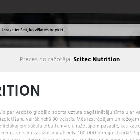
Preces no ražotāja:
Scitec Nutrition
RITION
uvis par vadošo globālo sporta uztura bagātinātāju zīmolu ar v
zplatīšanu vairāk nekā 90 valstīs. Mēs izstrādājam un ražojam
no lielākajiem sūkalu olbaltumvielu ražotājiem pasaulē, kas kat
, un mēs spējam saražot vairāk nekā 100 000 porciju stundā! P