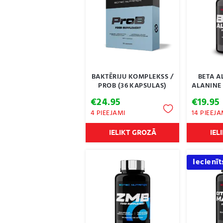
BAKTĒRIJU KOMPLEKSS /
BETA A
PROB (36 KAPSULAS)
ALANINE 
€
24.95
€
19.95
4 PIEEJAMI
14 PIEEJA
IELIKT GROZĀ
IEL
Iecienīt