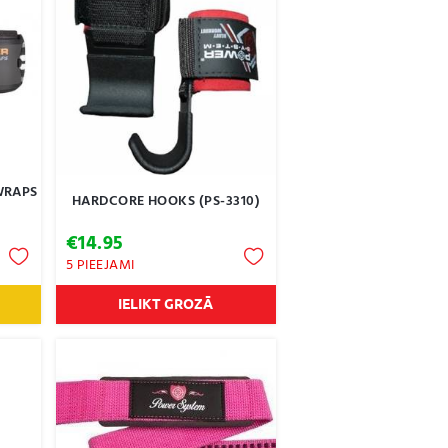
WRAPS
HARDCORE HOOKS (PS-3310)
€
14.95
5 PIEEJAMI
IELIKT GROZĀ