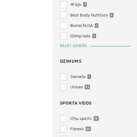
4Fizjo
1
Best Body Nutrition
3
BiotechUSA
2
Olimp labs
1
RĀDĪT VAIRĀK
DZIMUMS
Sieviešu
1
Unisex
23
SPORTA VEIDS
Cīņu sports
14
Fitness
22