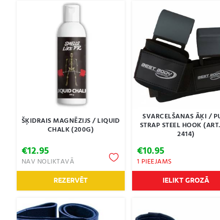
SVARCELŠANAS ĀĶI / P
ŠĶIDRAIS MAGNĒZIJS / LIQUID
STRAP STEEL HOOK (ART
CHALK (200G)
2414)
€
12.95
€
10.95
NAV NOLIKTAVĀ
1 PIEEJAMS
REZERVĒT
IELIKT GROZĀ