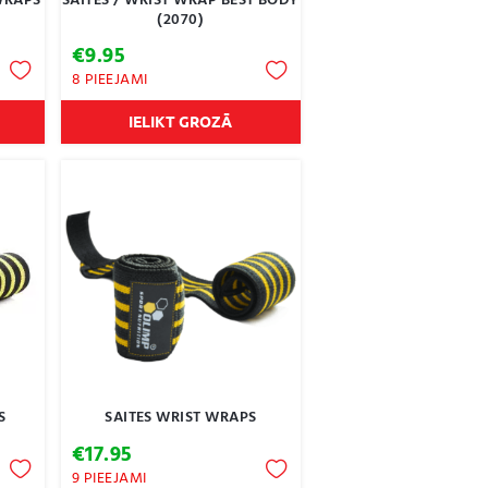
WRAPS
SAITES / WRIST WRAP BEST BODY
(2070)
€
9.95
8 PIEEJAMI
IELIKT GROZĀ
S
SAITES WRIST WRAPS
€
17.95
9 PIEEJAMI