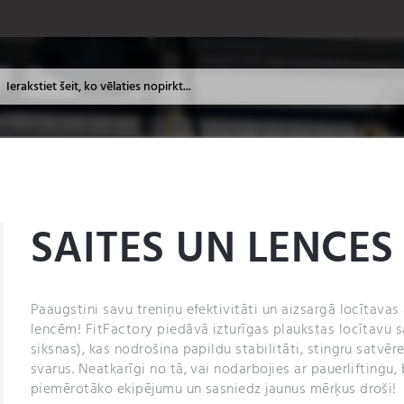
SAITES UN LENCES
Paaugstini savu treniņu efektivitāti un aizsargā locītavas
lencēm! FitFactory piedāvā izturīgas plaukstas locītavu sa
siksnas), kas nodrošina papildu stabilitāti, stingru satvēr
svarus. Neatkarīgi no tā, vai nodarbojies ar pauerliftingu, 
piemērotāko ekipējumu un sasniedz jaunus mērķus droši!