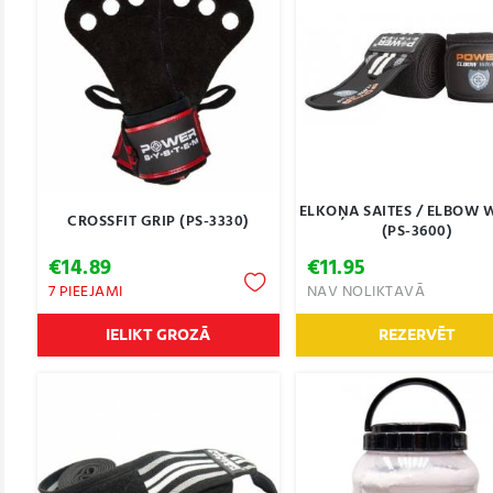
ELKOŅA SAITES / ELBOW 
CROSSFIT GRIP (PS-3330)
(PS-3600)
€
14.89
€
11.95
7 PIEEJAMI
NAV NOLIKTAVĀ
IELIKT GROZĀ
REZERVĒT