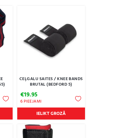
EE
CEĻGALU SAITES / KNEE BANDS
55)
BRUTAL (BEDFORD 5)
€
19.95
6 PIEEJAMI
IELIKT GROZĀ