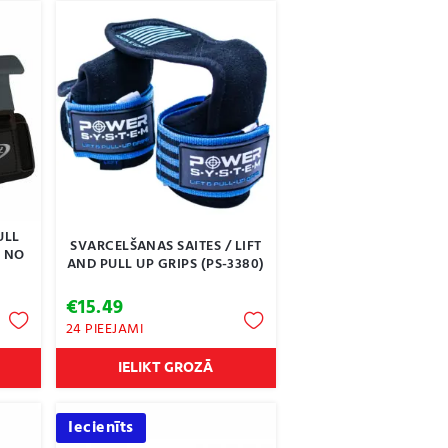
ULL
SVARCELŠANAS SAITES / LIFT
. NO
AND PULL UP GRIPS (PS-3380)
€
15.49
24 PIEEJAMI
IELIKT GROZĀ
Iecienīts