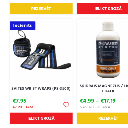
REZERVĒT
IELIKT GROZĀ
Iecienīts
ŠĶIDRAIS MAGNĒZIJS / L
SAITES WRIST WRAPS (PS-3500)
CHALK
Pric
€
7.95
€
4.99
–
€
17.19
rang
47 PIEEJAMI
NAV NOLIKTAVĀ
€4.9
thro
IELIKT GROZĀ
REZERVĒT
€17.1