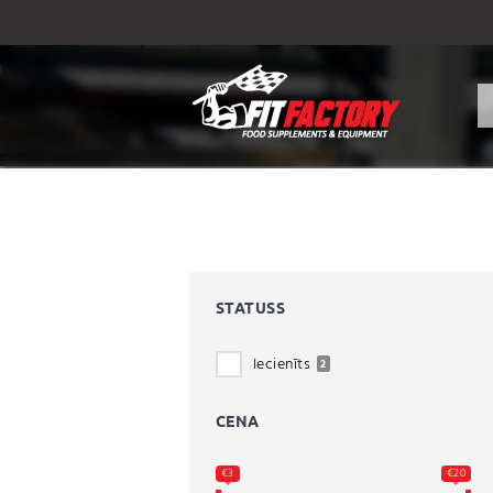
STATUSS
Iecienīts
2
CENA
€3
€20