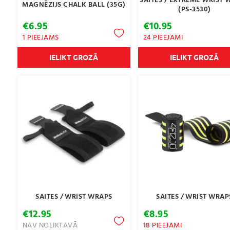
SAITES / EXTREME WRIST 
MAGNĒZIJS CHALK BALL (35G)
(PS-3530)
€
6.95
€
10.95
1 PIEEJAMS
24 PIEEJAMI
IELIKT GROZĀ
IELIKT GROZĀ
SAITES / WRIST WRAPS
SAITES / WRIST WRAP
€
12.95
€
8.95
NAV NOLIKTAVĀ
18 PIEEJAMI