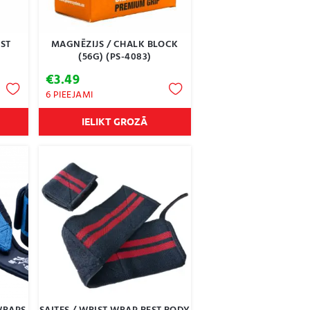
IST
MAGNĒZIJS / CHALK BLOCK
(56G) (PS-4083)
€
3.49
6 PIEEJAMI
IELIKT GROZĀ