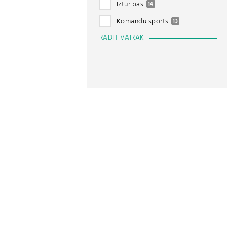
Izturības
14
Komandu sports
13
RĀDĪT VAIRĀK