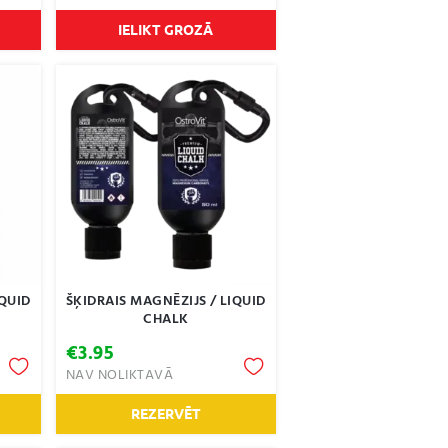
IELIKT GROZĀ
IQUID
ŠĶIDRAIS MAGNĒZIJS / LIQUID
CHALK
e
€
3.95
e:
NAV NOLIKTAVĀ
9
ugh
REZERVĒT
9