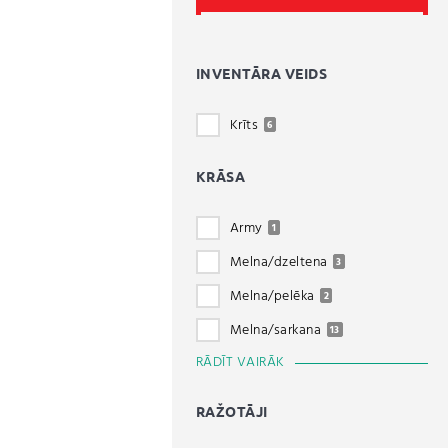
INVENTĀRA VEIDS
Krīts
6
KRĀSA
Army
1
Melna/dzeltena
3
Melna/pelēka
2
Melna/sarkana
13
RĀDĪT VAIRĀK
RAŽOTĀJI