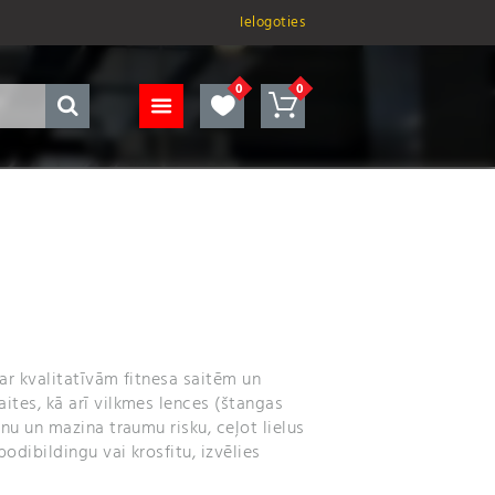
Ielogoties
 ar kvalitatīvām fitnesa saitēm un
ites, kā arī vilkmes lences (štangas
enu un mazina traumu risku, ceļot lielus
bodibildingu vai krosfitu, izvēlies