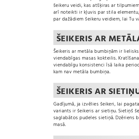
šeikeru veidi, kas atšķiras ar tilpumi
arī noteikti ir kļuvis par stila element
par dažādiem šeikeru veidiem, lai Tu v
ŠEIKERIS AR METĀ
Šeikeris ar metāla bumbiņām ir lielisks,
viendabīgas masas kokteilis. Kratīšana
viendabīgu konsistenci īsā laika perio
kam nav metāla bumbiņa.
ŠEIKERIS AR SIETIŅ
Gadījumā, ja izvēlies šeikeri, lai paga
variants ir šeikeris ar sietiņu. Sietiņš 
saglabātos pudeles sietiņā. Dzēriens 
masā.