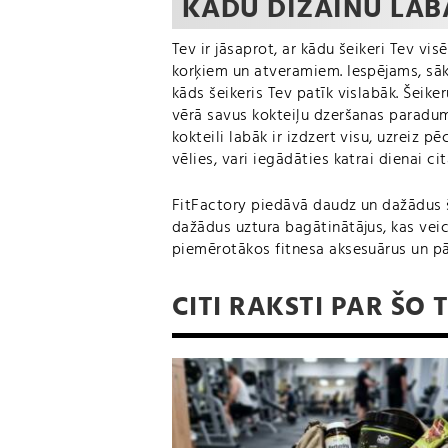
KĀDU DIZAINU LABĀ
Tev ir jāsaprot, ar kādu šeikeri Tev vis
korķiem un atveramiem. Iespējams, sāk
kāds šeikeris Tev patīk vislabāk. Šeike
vērā savus kokteiļu dzeršanas paradumu
kokteili labāk ir izdzert visu, uzreiz pē
vēlies, vari iegādāties katrai dienai cit
FitFactory piedāvā daudz un dažādus š
dažādus uztura bagātinātājus, kas veici
piemērotākos fitnesa aksesuārus un pā
CITI RAKSTI PAR ŠO