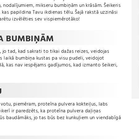
em, nodalījumiem, mikseru bumbiņām un krāsām. Šeikeris
u, kas papildina Tavu ikdienas tēlu. Šajā rakstā uzzināsi
arētu izvēlēties sev vispiemērotāko!
LA BUMBIŅĀM
 jo tad, kad sakrati to tikai dažas reizes, veidojas
s laikā bumbiņa kustas pa visu pudeli, veidojot
dā, kas nav iespējams gadījumos, kad izmanto šeikeri,
U
tavotu, piemēram, proteīna pulvera kokteiļus, labs
šeikerī ir paredzēts, ka proteīna pulvera daļiņas
būs baudāmāks, jo tas būs bez kunkuļiem un viendabīgā