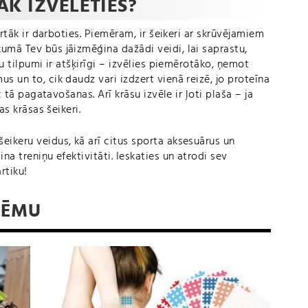
K IZVĒLĒTIES?
ērtāk ir darboties. Piemēram, ir šeikeri ar skrūvējamiem
umā Tev būs jāizmēģina dažādi veidi, lai saprastu,
ru tilpumi ir atšķirīgi – izvēlies piemērotāko, ņemot
s un to, cik daudz vari izdzert vienā reizē, jo proteīna
c tā pagatavošanas. Arī krāsu izvēle ir ļoti plaša – ja
as krāsas šeikeri.
eikeru veidus, kā arī citus sporta aksesuārus un
na treniņu efektivitāti. Ieskaties un atrodi sev
rtiku!
 TĒMU