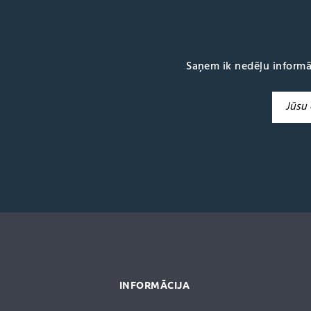
Saņem ik nedēļu informā
A
l
t
e
r
n
a
t
i
v
e
:
INFORMĀCIJA