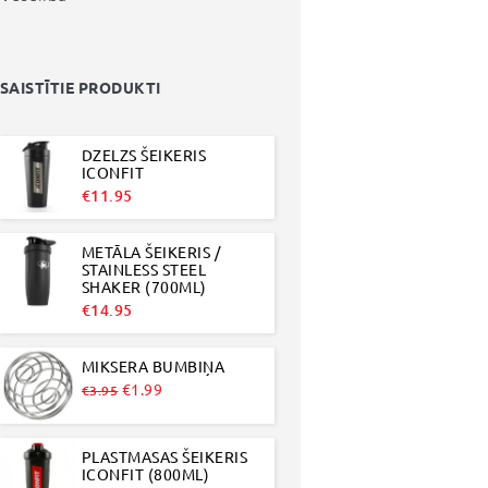
SAISTĪTIE PRODUKTI
DZELZS ŠEIKERIS
ICONFIT
€
11.95
METĀLA ŠEIKERIS /
STAINLESS STEEL
SHAKER (700ML)
€
14.95
MIKSERA BUMBIŅA
Original
Current
€
1.99
€
3.95
price
price
was:
is:
PLASTMASAS ŠEIKERIS
€3.95.
€1.99.
ICONFIT (800ML)