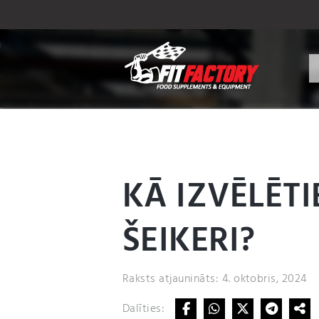
KĀ IZVĒLĒT
ŠEIKERI?
Raksts atjaunināts: 4. oktobris, 2024
Dalīties: