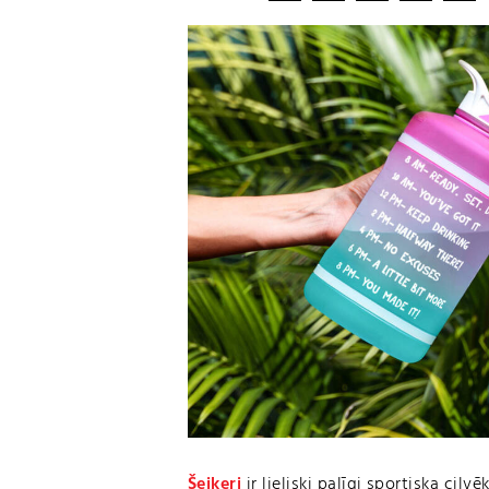
Šeikeri
ir lieliski palīgi sportiska cil