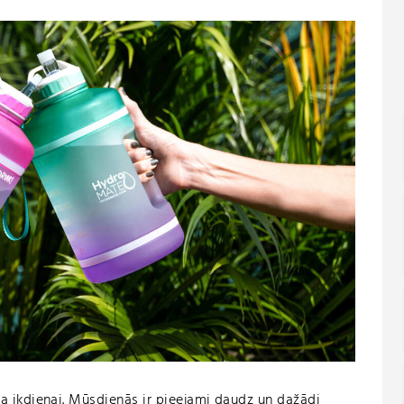
vēka ikdienai. Mūsdienās ir pieejami daudz un dažādi