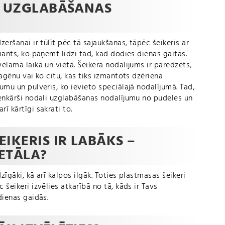
R UZGLABĀŠANAS
zeršanai ir tūlīt pēc tā sajaukšanas, tāpēc šeikeris ar
iants, ko paņemt līdzi tad, kad dodies dienas gaitās.
ēlamā laikā un vietā. Šeikera nodalījums ir paredzēts,
lagēnu vai ko citu, kas tiks izmantots dzēriena
umu un pulveris, ko ievieto speciālajā nodalījumā. Tad,
ienkārši nodali uzglabāšanas nodalījumu no pudeles un
ī kārtīgi sakrati to.
IKERIS IR LABĀKS –
ETĀLA?
zīgāki, kā arī kalpos ilgāk. Toties plastmasas šeikeri
 šeikeri izvēlies atkarībā no tā, kāds ir Tavs
dienas gaidās.