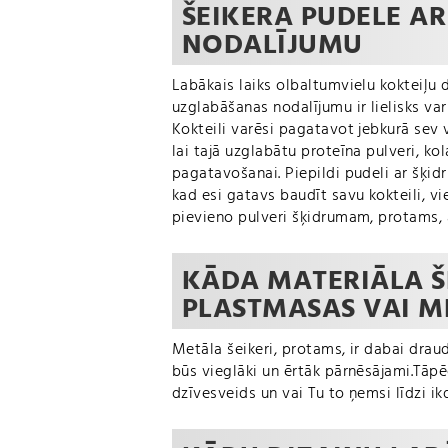
ŠEIKERA PUDELE A
NODALĪJUMU
Labākais laiks olbaltumvielu kokteiļu d
uzglabāšanas nodalījumu ir lielisks var
Kokteili varēsi pagatavot jebkurā sev v
lai tajā uzglabātu proteīna pulveri, ko
pagatavošanai. Piepildi pudeli ar šķidr
kad esi gatavs baudīt savu kokteili, v
pievieno pulveri šķidrumam, protams, ar
KĀDA MATERIĀLA ŠE
PLASTMASAS VAI M
Metāla šeikeri, protams, ir dabai draud
būs vieglāki un ērtāk pārnēsājami.Tāpēc
dzīvesveids un vai Tu to ņemsi līdzi ik