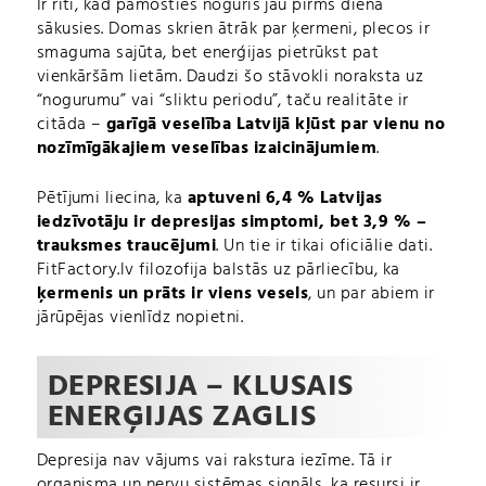
Ir rīti, kad pamosties noguris jau pirms diena
sākusies. Domas skrien ātrāk par ķermeni, plecos ir
smaguma sajūta, bet enerģijas pietrūkst pat
vienkāršām lietām. Daudzi šo stāvokli noraksta uz
“nogurumu” vai “sliktu periodu”, taču realitāte ir
citāda –
garīgā veselība Latvijā kļūst par vienu no
nozīmīgākajiem veselības izaicinājumiem
.
Pētījumi liecina, ka
aptuveni 6,4 % Latvijas
iedzīvotāju ir depresijas simptomi, bet 3,9 % –
trauksmes traucējumi
. Un tie ir tikai oficiālie dati.
FitFactory.lv filozofija balstās uz pārliecību, ka
ķermenis un prāts ir viens vesels
, un par abiem ir
jārūpējas vienlīdz nopietni.
DEPRESIJA – KLUSAIS
ENERĢIJAS ZAGLIS
Depresija nav vājums vai rakstura iezīme. Tā ir
organisma un nervu sistēmas signāls, ka resursi ir