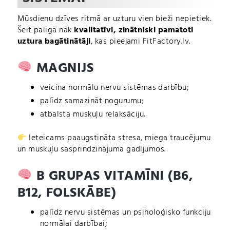
Mūsdienu dzīves ritmā ar uzturu vien bieži nepietiek.
Šeit palīgā nāk
kvalitatīvi, zinātniski pamatoti
uztura bagātinātāji
, kas pieejami FitFactory.lv.
MAGNIJS
veicina normālu nervu sistēmas darbību;
palīdz samazināt nogurumu;
atbalsta muskuļu relaksāciju.
Ieteicams paaugstināta stresa, miega traucējumu
un muskuļu sasprindzinājuma gadījumos.
B GRUPAS VITAMĪNI (B6,
B12, FOLSKĀBE)
palīdz nervu sistēmas un psiholoģisko funkciju
normālai darbībai;