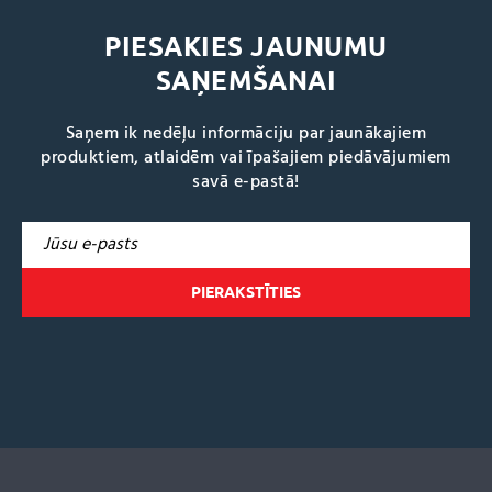
PIESAKIES JAUNUMU
SAŅEMŠANAI
Saņem ik nedēļu informāciju par jaunākajiem
produktiem, atlaidēm vai īpašajiem piedāvājumiem
savā e-pastā!
A
l
t
e
r
n
a
t
i