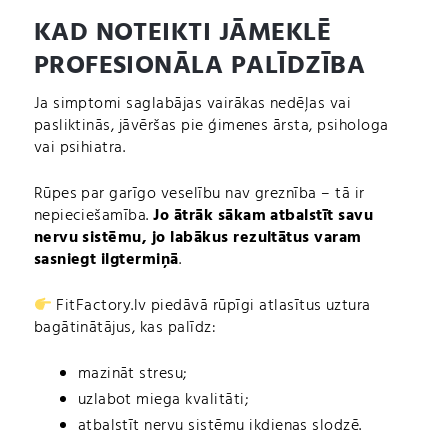
KAD NOTEIKTI JĀMEKLĒ
PROFESIONĀLA PALĪDZĪBA
Ja simptomi saglabājas vairākas nedēļas vai
pasliktinās, jāvēršas pie ģimenes ārsta, psihologa
vai psihiatra.
Rūpes par garīgo veselību nav greznība – tā ir
nepieciešamība.
Jo ātrāk sākam atbalstīt savu
nervu sistēmu, jo labākus rezultātus varam
sasniegt ilgtermiņā
.
FitFactory.lv piedāvā rūpīgi atlasītus uztura
bagātinātājus, kas palīdz:
mazināt stresu;
uzlabot miega kvalitāti;
atbalstīt nervu sistēmu ikdienas slodzē.