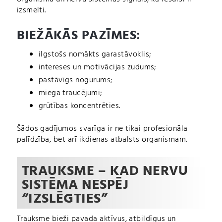
izsmelti.
BIEŽĀKĀS PAZĪMES:
ilgstošs nomākts garastāvoklis;
intereses un motivācijas zudums;
pastāvīgs nogurums;
miega traucējumi;
grūtības koncentrēties.
Šādos gadījumos svarīga ir ne tikai profesionāla
palīdzība, bet arī ikdienas atbalsts organismam.
TRAUKSME – KAD NERVU
SISTĒMA NESPĒJ
“IZSLĒGTIES”
Trauksme bieži pavada aktīvus, atbildīgus un