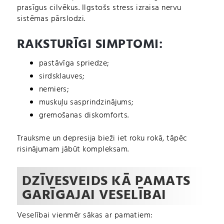
prasīgus cilvēkus. Ilgstošs stress izraisa nervu
sistēmas pārslodzi.
RAKSTURĪGI SIMPTOMI:
pastāvīga spriedze;
sirdsklauves;
nemiers;
muskuļu sasprindzinājums;
gremošanas diskomforts.
Trauksme un depresija bieži iet roku rokā, tāpēc
risinājumam jābūt kompleksam.
DZĪVESVEIDS KĀ PAMATS
GARĪGAJAI VESELĪBAI
Veselībai vienmēr sākas ar pamatiem: