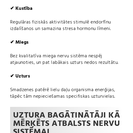
✔
Kustība
Regulāras fiziskās aktivitātes stimulē endorfīnu
izdalīšanos un samazina stresa hormonu līmeni.
✔
Miegs
Bez kvalitatīva miega nervu sistēma nespēj
atjaunoties, un pat labākais uzturs nedos rezultātu.
✔
Uzturs
Smadzenes patērē lielu daļu organisma enerģijas,
tāpēc tām nepieciešamas specifiskas uzturvielas.
UZTURA BAGĀTINĀTĀJI KĀ
MĒRĶĒTS ATBALSTS NERVU
SISTĒMAI