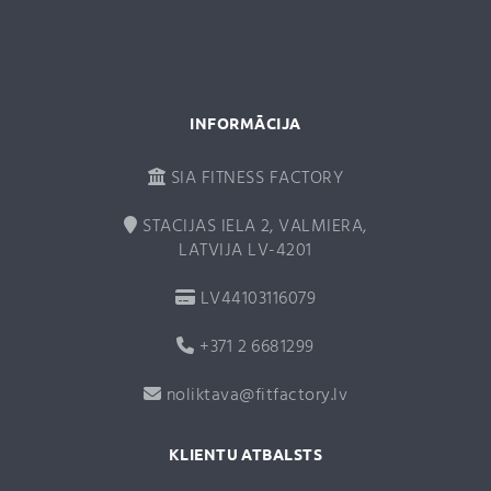
v
e
:
INFORMĀCIJA
SIA FITNESS FACTORY
STACIJAS IELA 2, VALMIERA,
LATVIJA LV-4201
LV44103116079
+371 2 6681299
noliktava@fitfactory.lv
KLIENTU ATBALSTS