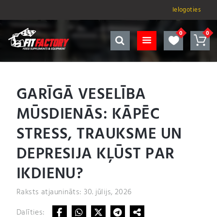
Ielogoties
GARĪGĀ VESELĪBA
MŪSDIENĀS: KĀPĒC
STRESS, TRAUKSME UN
DEPRESIJA KĻŪST PAR
IKDIENU?
Raksts atjaunināts: 30. jūlijs, 2026
Dalīties: