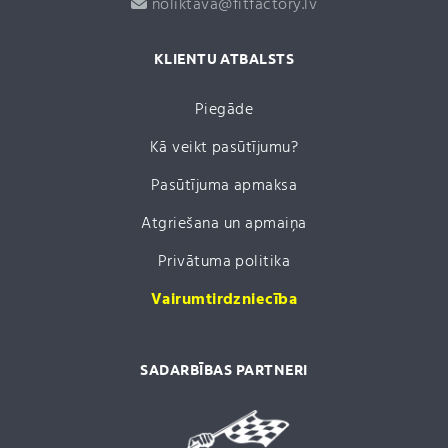
noliktava@fitfactory.lv
KLIENTU ATBALSTS
Piegāde
Kā veikt pasūtījumu?
Pasūtījuma apmaksa
Atgriešana un apmaiņa
Privātuma politika
Vairumtirdzniecība
SADARBĪBAS PARTNERI