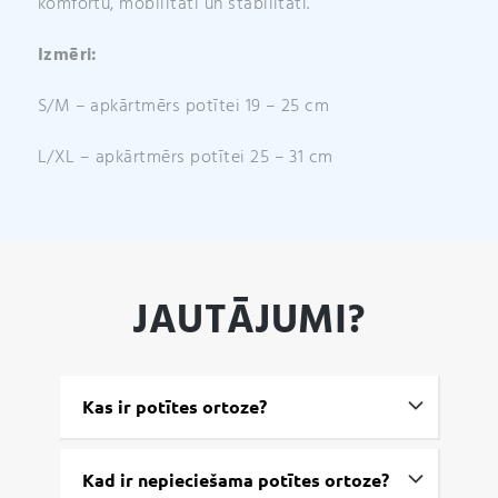
komfortu, mobilitāti un stabilitāti.
Izmēri:
S/M – apkārtmērs potītei 19 – 25 cm
L/XL – apkārtmērs potītei 25 – 31 cm
JAUTĀJUMI?
Kas ir potītes ortoze?
Kad ir nepieciešama potītes ortoze?