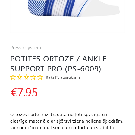
Power system
POTĪTES ORTOZE / ANKLE
SUPPORT PRO (PS-6009)
Rakstīt atsauksmi
€
7.95
Ortozes saite ir izstrādāta no ļoti spēcīga un
elastīga materiāla ar šķērsvirziena neilona šķiedrām,
lai nodrošinātu maksimālu komfortu un stabilitāti.