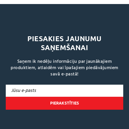
PIESAKIES JAUNUMU
SAŅEMŠANAI
Saņem ik nedēļu informāciju par jaunākajiem
produktiem, atlaidēm vai īpašajiem piedāvājumiem
savā e-pastā!
A
l
t
e
r