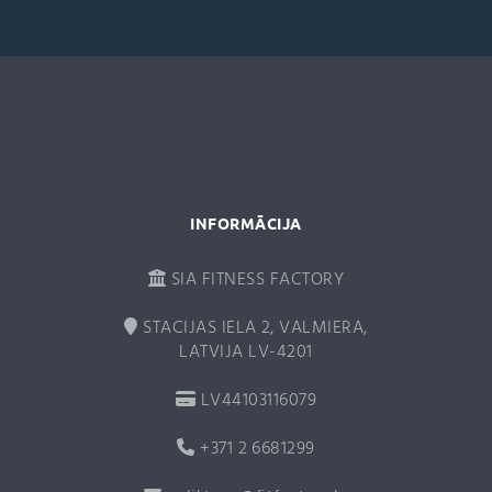
n
a
t
i
v
e
:
INFORMĀCIJA
SIA FITNESS FACTORY
STACIJAS IELA 2, VALMIERA,
LATVIJA LV-4201
LV44103116079
+371 2 6681299