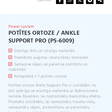
Dalīties:
n
daudzums
a
t
i
v
Power system
e
POTĪTES ORTOZE / ANKLE
:
SUPPORT PRO (PS-6009)
Elastīgs, ērts un izturīgs materiāls
Piemērots augstas intensitātes treniņiem
Samazina sāpes un palielina komfortu un
stabilitāti
Komplektā ir 1 potītes ortoze
Potītes ortoze Ankle Support Pro ir izstrādāts no
ļoti spēcīga un elastīga materiāla ar šķērsvirziena
neilona šķiedrām, lai nodrošinātu maksimālu efektu.
Produkts izstrādāts, lai samazinātu traumu risku,
samazinātu sāpes, diskomfortu un palielinātu