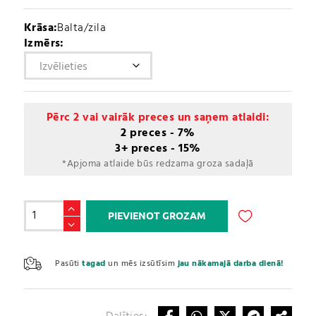
Krāsa:
Balta/zila
Izmērs:
Pērc 2 vai vairāk preces un saņem atlaidi:
2 preces - 7%
3+ preces - 15%
*Apjoma atlaide būs redzama groza sadaļā
Potītes
PIEVIENOT GROZAM
ortoze
/
A
Ankle
l
Pasūti
tagad
un mēs izsūtīsim
jau nākamajā darba dienā!
support
t
pro
e
(PS-
r
6009)