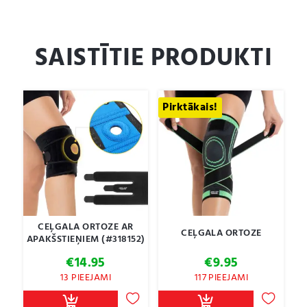
SAISTĪTIE PRODUKTI
Pirktākais!
CEĻGALA ORTOZE AR
CEĻGALA ORTOZE
APAKŠSTIEŅIEM (#318152)
€
14.95
€
9.95
13 PIEEJAMI
117 PIEEJAMI