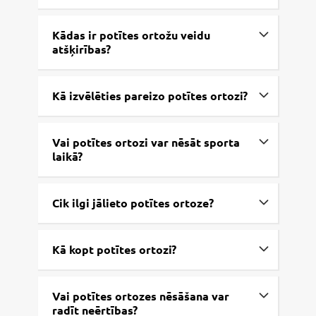
Kādas ir potītes ortožu veidu
atšķirības?
Kā izvēlēties pareizo potītes ortozi?
Vai potītes ortozi var nēsāt sporta
laikā?
Cik ilgi jālieto potītes ortoze?
Kā kopt potītes ortozi?
Vai potītes ortozes nēsāšana var
radīt neērtības?