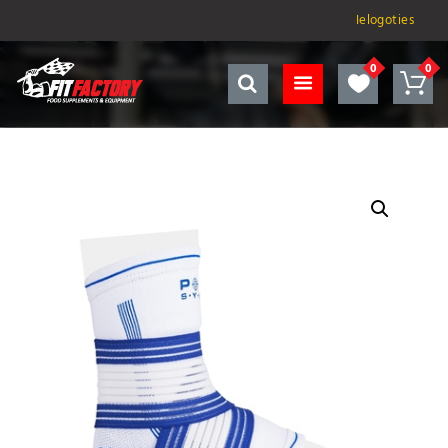
Ielogoties