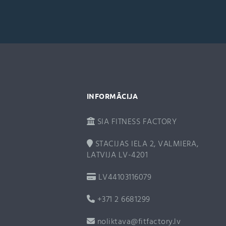
r
n
a
t
i
v
e
:
INFORMĀCIJA
SIA FITNESS FACTORY
STACIJAS IELA 2, VALMIERA,
LATVIJA LV-4201
LV44103116079
+371 2 6681299
noliktava@fitfactory.lv