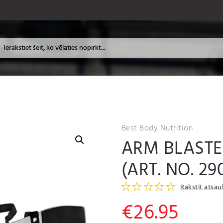
Best Body Nutrition
ARM BLASTE
(ART. NO. 29
Rakstīt atsa
€
26.95