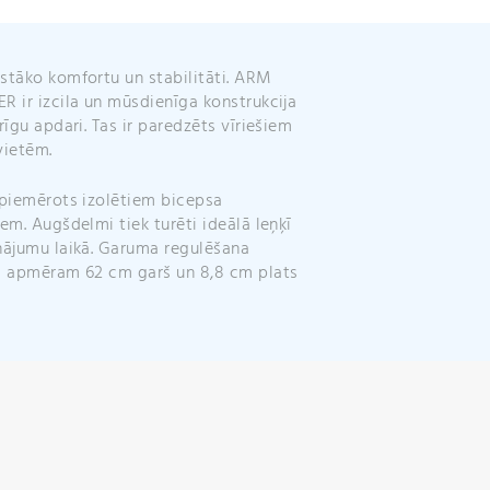
v
e
:
stāko komfortu un stabilitāti. ARM
R ir izcila un mūsdienīga konstrukcija
urīgu apdari. Tas ir paredzēts vīriešiem
vietēm.
 piemērots izolētiem bicepsa
iem. Augšdelmi tiek turēti ideālā leņķī
nājumu laikā. Garuma regulēšana
: apmēram 62 cm garš un 8,8 cm plats