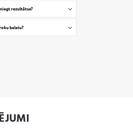
sniegt rezultātus?
 roku balstu?
ĒJUMI