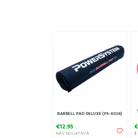
BARBELL PAD DELUXE (PS-4036)
€
12.95
NAV NOLIKTAVĀ
3