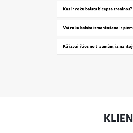
Kas ir roku balsts bicepsa treniņos?
Vai roku balsta izmantošana ir piem
Kā izvairīties no traumām, izmantoj
KLIE