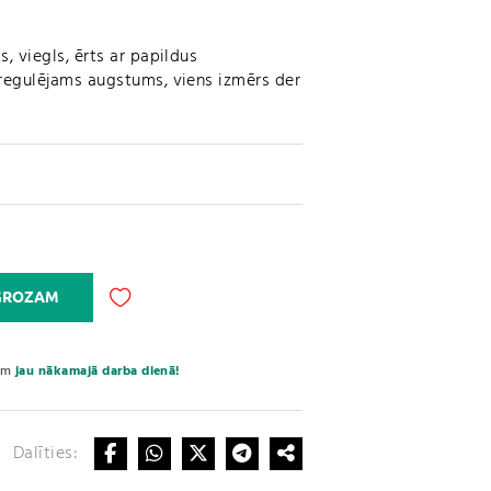
, viegls, ērts ar papildus
 regulējams augstums, viens izmērs der
A
 GROZAM
l
t
e
sim
jau nākamajā darba dienā!
r
n
a
Dalīties:
t
i