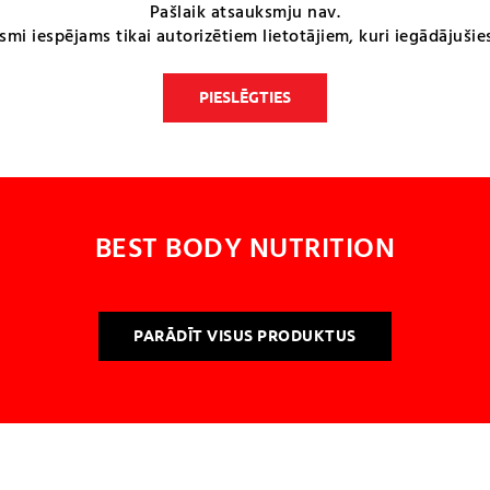
Pašlaik atsauksmju nav.
smi iespējams tikai autorizētiem lietotājiem, kuri iegādājušie
PIESLĒGTIES
BEST BODY NUTRITION
PARĀDĪT VISUS PRODUKTUS