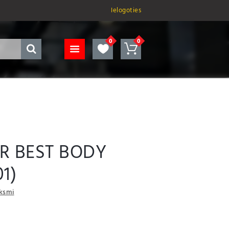
Ielogoties
R BEST BODY
01)
uksmi