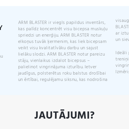
visaug
ARM BLASTER ir viegls papildus inventārs,
Y
BLASTE
kas palīdz koncentrēt visu bicepsa muskuļu
ar izt
spriedzi un enerģiju. ARM BLASTER notur
un sie
elkoņus tuvāk ķermenim, kas liek bicepsam
veikt visu kvalitatīvāku darbu un sajust
Ideāli
lielāku slodzi. ARM BLASTER notur pareizu
mu
treniņ
stāju, vienlaikus izdalot bicepsus –
vingri
palielinot vingrinājuma izturību. Ietver
Izmēri
jaudīgus, polsterētus roku balstus drošībai
un ērtībai, regulējamu siksnu, kas nodrošina
JAUTĀJUMI?