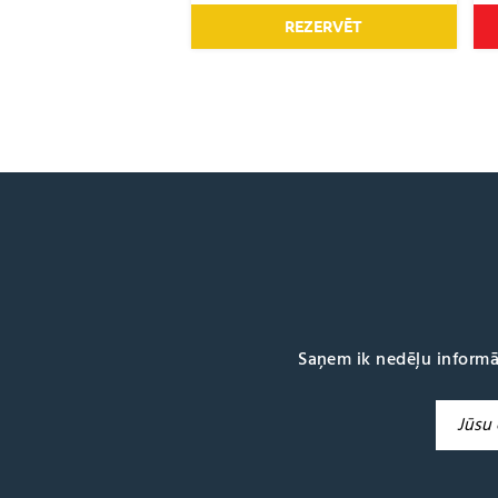
REZERVĒT
Saņem ik nedēļu informā
A
l
t
e