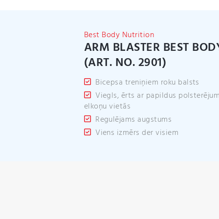
Best Body Nutrition
ARM BLASTER BEST BOD
(ART. NO. 2901)
Bicepsa treniņiem roku balsts
Viegls, ērts ar papildus polsterēju
elkoņu vietās
Regulējams augstums
Viens izmērs der visiem