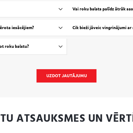
Vai roku balsts palīdz ātrāk sa
ērota iesācējiem?
Cik bieži jāveic vingrinājumi ar
ot roku balstu?
UZDOT JAUTĀJUMU
NTU ATSAUKSMES UN VĒRT