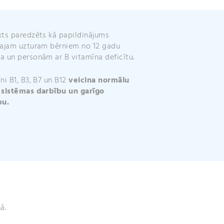
v
e
:
ts paredzēts kā papildinājums
ajam uzturam bērniem no 12 gadu
 un personām ar B vitamīna deficītu.
ni B1, B3, B7 un B12
veicina normālu
 sistēmas darbību un garīgo
bu.
ā.