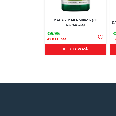
MACA / MAKA 500MG (60
DA
KAPSULAS)
€
6.95
43 PIEEJAMI
3
IELIKT GROZĀ