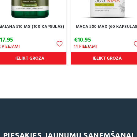
MIANA 510 MG (100 KAPSULAS)
MACA 500 MAX (60 KAPSULAS
€
17.95
€
10.95
2 PIEEJAMI
14 PIEEJAMI
IELIKT GROZĀ
IELIKT GROZĀ
PIESAKIES JAUNUMU SAŅEMŠANAI