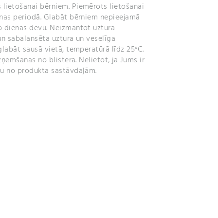
lietošanai bērniem. Piemērots lietošanai
anas periodā. Glabāt bērniem nepieejamā
o dienas devu. Neizmantot uztura
un sabalansēta uztura un veselīga
glabāt sausā vietā, temperatūrā līdz 25°C.
izņemšanas no blistera. Nelietot, ja Jums ir
du no produkta sastāvdaļām.