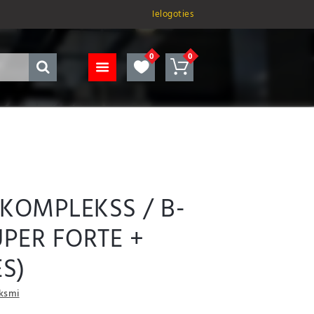
Ielogoties
 KOMPLEKSS / B-
PER FORTE +
ES)
uksmi