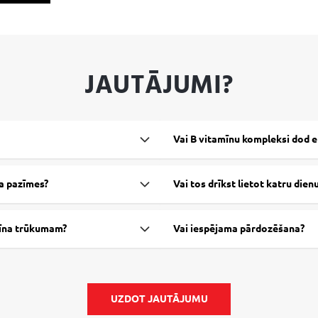
JAUTĀJUMI?
Vai B vitamīnu kompleksi dod e
ta pazīmes?
Vai tos drīkst lietot katru dien
amīna trūkumam?
Vai iespējama pārdozēšana?
UZDOT JAUTĀJUMU