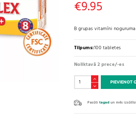
€
9.95
B grupas vitamīni noguruma 
Tilpums:
100 tabletes
Noliktavā 2 prece/-es
B
PIEVIENOT
VITAMĪNU
KOMPLEKSS
/
Pasūti
tagad
un mēs izsūtī
B-
KOMPLEX
SUPER
FORTE
+