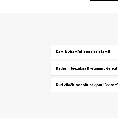
*NRV – uzturvielu atsauces vērtība
Kam B vitamīni ir nepieciešami?
Kādas ir biežākās B vitamīnu deficī
Kuri cilvēki var būt pakļauti B vit