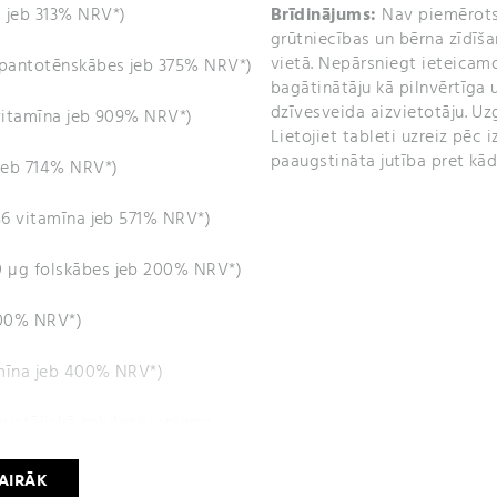
a jeb 313% NRV*)
Brīdinājums:
Nav piemērots 
grūtniecības un bērna zīdīš
vietā. Nepārsniegt ieteicam
g pantotēnskābes jeb 375% NRV*)
bagātinātāju kā pilnvērtīga 
dzīvesveida aizvietotāju. Uz
 vitamīna jeb 909% NRV*)
Lietojiet tableti uzreiz pēc 
paaugstināta jutība pret kā
 jeb 714% NRV*)
B6 vitamīna jeb 571% NRV*)
0 µg folskābes jeb 200% NRV*)
400% NRV*)
amīna jeb 400% NRV*)
kristāliskā celuloze, apjoma
alielinātājs: polivinilpirolidons,
eluloze, krāsviela: riboflavīni),
VAIRĀK
āļi.