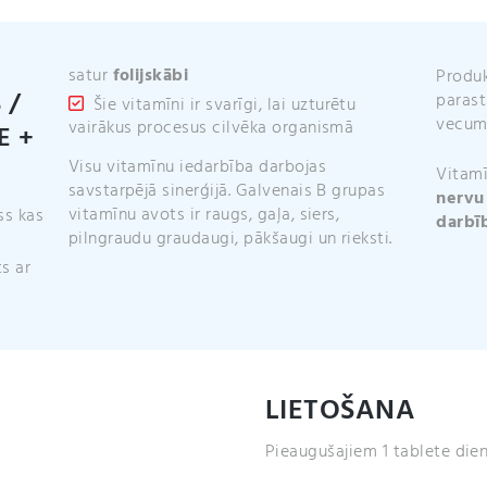
(100
tabletes)
daudzums
satur
folijskābi
Produk
 /
parast
Šie vitamīni ir svarīgi, lai uzturētu
vecuma
vairākus procesus cilvēka organismā
E +
Visu vitamīnu iedarbība darbojas
Vitamī
savstarpējā sinerģijā. Galvenais B grupas
nervu
vitamīnu avots ir raugs, gaļa, siers,
ss kas
darbī
pilngraudu graudaugi, pākšaugi un rieksti.
s ar
LIETOŠANA
Pieaugušajiem 1 tablete dien