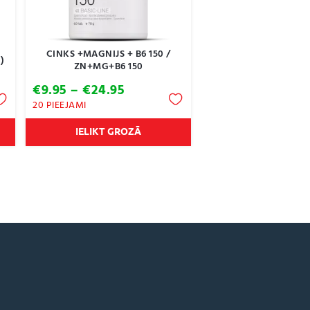
CINKS +MAGNIJS + B6 150 /
)
ZN+MG+B6 150
Price
€
9.95
–
€
24.95
range:
20 PIEEJAMI
€9.95
through
IELIKT GROZĀ
€24.95