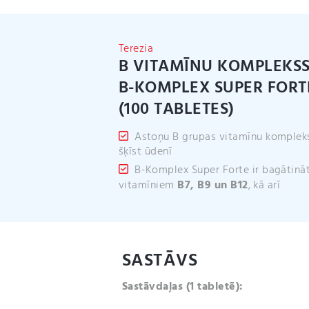
Terezia
B VITAMĪNU KOMPLEKSS
B-KOMPLEX SUPER FORT
(100 TABLETES)
Astoņu B grupas vitamīnu komplek
šķīst ūdenī
B-Komplex Super Forte ir bagātināt
vitamīniem
B7, B9 un B12
, kā arī
SASTĀVS
Sastāvdaļas (1 tabletē):