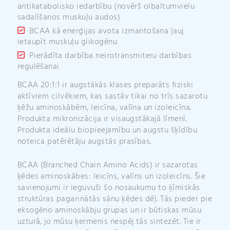
antikatabolisko iedarbību (novērš olbaltumvielu
sadalīšanos muskuļu audos)
BCAA kā enerģijas avota izmantošana ļauj
ietaupīt muskuļu glikogēnu
Pierādīta darbība neirotransmiteru darbības
regulēšanai
BCAA 20:1:1 ir augstākās klases preparāts fiziski
aktīviem cilvēkiem, kas sastāv tikai no trīs sazarotu
ķēžu aminoskābēm, leicīna, valīna un izoleicīna.
Produkta mikronizācija ir visaugstākajā līmenī.
Produkta ideālu biopieejamību un augstu šķīdību
noteica patērētāju augstās prasības.
BCAA (Branched Chain Amino Acids) ir sazarotas
ķēdes aminoskābes: leicīns, valīns un izoleicīns. Šie
savienojumi ir ieguvuši šo nosaukumu to ķīmiskās
struktūras pagarinātās sānu ķēdes dēļ. Tās pieder pie
eksogēno aminoskābju grupas un ir būtiskas mūsu
uzturā, jo mūsu ķermenis nespēj tās sintezēt. Tie ir