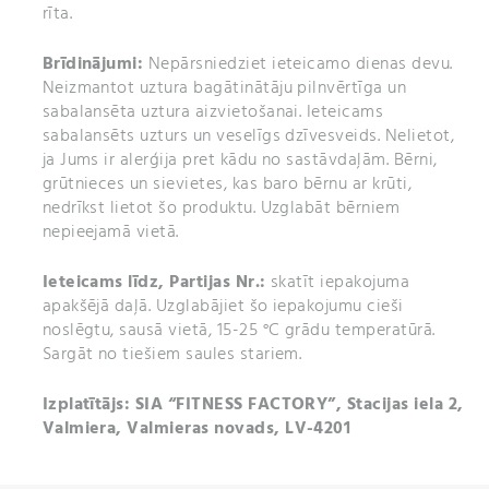
rīta.
Brīdinājumi:
Nepārsniedziet ieteicamo dienas devu.
Neizmantot uztura bagātinātāju pilnvērtīga un
sabalansēta uztura aizvietošanai. Ieteicams
sabalansēts uzturs un veselīgs dzīvesveids. Nelietot,
ja Jums ir alerģija pret kādu no sastāvdaļām. Bērni,
grūtnieces un sievietes, kas baro bērnu ar krūti,
nedrīkst lietot šo produktu. Uzglabāt bērniem
nepieejamā vietā.
Ieteicams līdz,
Partijas Nr.:
skatīt iepakojuma
apakšējā daļā. Uzglabājiet šo iepakojumu cieši
noslēgtu, sausā vietā, 15-25 °C grādu temperatūrā.
Sargāt no tiešiem saules stariem.
Izplatītājs: SIA “FITNESS FACTORY”, Stacijas iela 2,
Valmiera, Valmieras novads, LV-4201