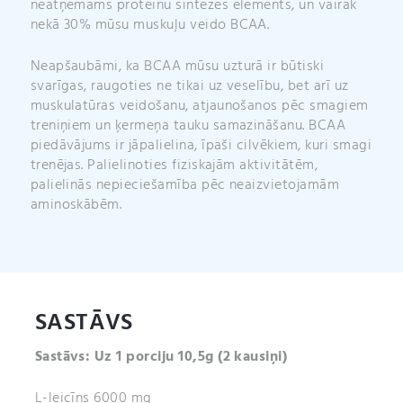
neatņemams proteīnu sintēzes elements, un vairāk
nekā 30% mūsu muskuļu veido BCAA.
Neapšaubāmi, ka BCAA mūsu uzturā ir būtiski
svarīgas, raugoties ne tikai uz veselību, bet arī uz
muskulatūras veidošanu, atjaunošanos pēc smagiem
treniņiem un ķermeņa tauku samazināšanu. BCAA
piedāvājums ir jāpalielina, īpaši cilvēkiem, kuri smagi
trenējas. Palielinoties fiziskajām aktivitātēm,
palielinās nepieciešamība pēc neaizvietojamām
aminoskābēm.
SASTĀVS
Sastāvs:
Uz 1 porciju 10,5
g (2 kausiņi)
L-leicīns 6000 mg