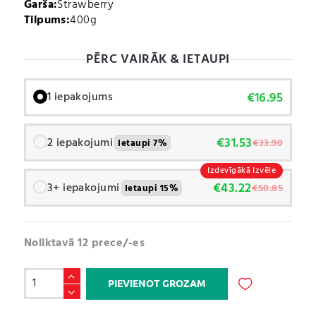
Garša:
Strawberry
Tilpums:
400g
PĒRC VAIRĀK & IETAUPI
€
16.95
1 iepakojums
€
31.53
2 iepakojumi
€
33.90
Ietaupi 7%
Izdevīgākā Izvēle
€
43.22
3+ iepakojumi
€
50.85
Ietaupi 15%
Noliktavā 12 prece/-es
BCAA
PIEVIENOT GROZAM
20:1:1
(400g)
A