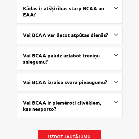
Kādas ir atšķirības starp BCAA un
EAA?
Vai BCAA var lietot atpūtas dienās?
Vai BCAA palīdz uzlabot treniņu
sniegumu?
Vai BCAA izraisa svara pieaugumu?
Vai BCAA ir piemēroti cilvēkiem,
kas nesporto?
UZDOT JAUTĀJUMU