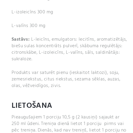
L-izoleicīns 300 mg
L-valīns 300 mg
Sastāvs:
L-leicīns, emulgators: lecitīns, aromatizētājs,
biešu sulas koncentrāts pulverī, skābuma regulētājs:
citronskābe, L-izoleicīns, L-valīns, sāls, saldinātājs:
sukraloze.
Produkts var saturēt pienu (ieskaitot laktozi), soju,
zemesriekstus, citus riekstus, sezama sēklas, auzas,
olas, vēžveidīgos, zivis.
LIETOŠANA
Pieaugušajiem 1 porciju 10,5 g (2 kausiņi) sajaukt ar
250 ml ūdeni. Treniņa dienā lietot 1 porciju pirms vai
pēc treniņa. Dienās, kad nav treniņš, lietot 1 porciju no