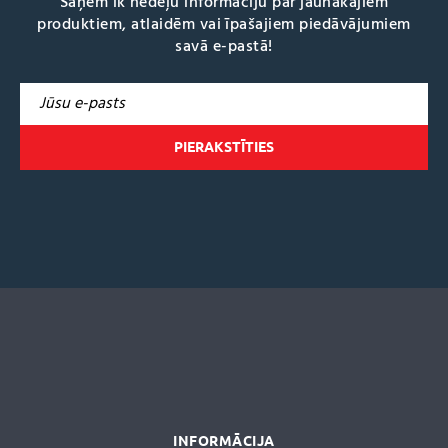
Saņem ik nedēļu informāciju par jaunākajiem
produktiem, atlaidēm vai īpašajiem piedāvājumiem
savā e-pastā!
A
l
t
e
r
n
a
t
i
v
e
:
INFORMĀCIJA