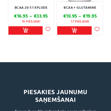
BCAA 20:1:1 XPLODE
BCAA + GLUTAMINE
Price
Price
€
16.95
–
€
33.95
€
10.95
–
€
19.95
range:
range:
19 PIEEJAMI
17 PIEEJAMI
€16.95
€10.95
through
throu
€33.95
€19.95
PIESAKIES JAUNUMU
SAŅEMŠANAI