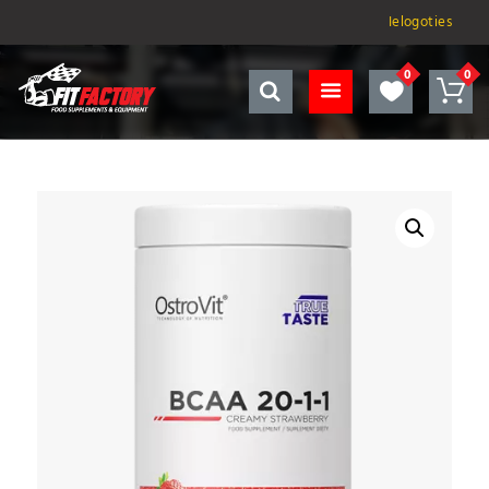
Ielogoties