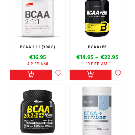
BCAA 2:1:1 (300G)
BCAA+B6
Price
€
16.95
€
14.95
–
€
22.95
range
4 PIEEJAMI
19 PIEEJAMI
€14.9
throu
€22.9