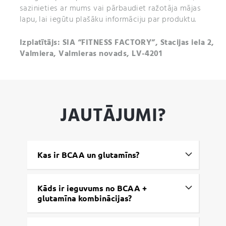
sazinieties ar mums vai pārbaudiet ražotāja mājas
lapu, lai iegūtu plašāku informāciju par produktu.
Izplatītājs: SIA “FITNESS FACTORY”, Stacijas iela 2,
Valmiera, Valmieras novads, LV-4201
JAUTĀJUMI?
Kas ir BCAA un glutamīns?
Kāds ir ieguvums no BCAA +
glutamīna kombinācijas?