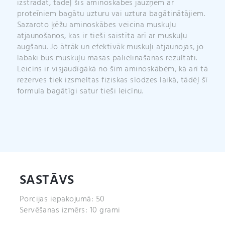
izstrādāt, tādēļ šīs aminoskābes jāuzņem ar
proteīniem bagātu uzturu vai uztura bagātinātājiem.
Sazaroto ķēžu aminoskābes veicina muskuļu
atjaunošanos, kas ir tieši saistīta arī ar muskuļu
augšanu. Jo ātrāk un efektīvāk muskuļi atjaunojas, jo
labāki būs muskuļu masas palielināšanas rezultāti.
Leicīns ir visjaudīgākā no šīm aminoskābēm, kā arī tā
rezerves tiek izsmeltas fiziskas slodzes laikā, tādēļ šī
formula bagātīgi satur tieši leicīnu.
SASTĀVS
Porcijas iepakojumā: 50
Servēšanas izmērs: 10 grami