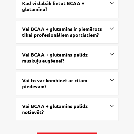
Kad vislabāk lietot BCAA +
glutamīnu?
Vai BCAA + glutamīns ir piemērots
tikai profesionāliem sportistiem?
Vai BCAA + glutamīns palīdz
muskuļu augšanai?
Vai to var kombinēt ar citām
piedevām?
Vai BCAA + glutamīns palīdz
notievēt?