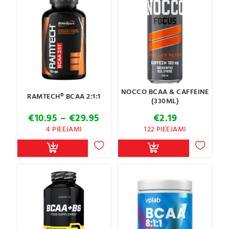
NOCCO BCAA & CAFFEINE
RAMTECH® BCAA 2:1:1
(330ML)
Price
€
10.95
–
€
29.95
€
2.19
range:
4 PIEEJAMI
122 PIEEJAMI
€10.95
through
€29.95