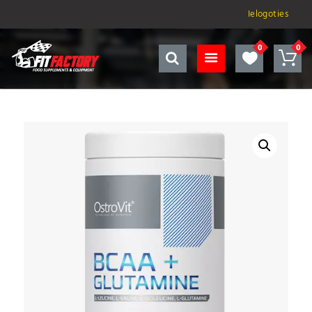
Ielogoties