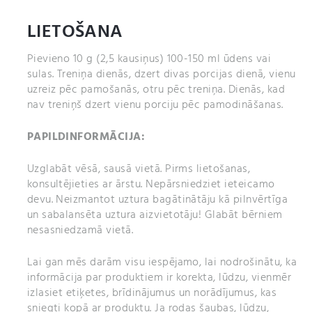
saldinātājus. Produkts var saturēt pienu (ieskaitot
laktozi), soju, zemesriekstus, citus riekstus, sezama
LIETOŠANA
sēklas, auzas, olas, vēžveidīgos, zivis.
Pievieno 10 g (2,5 kausiņus) 100-150 ml ūdens vai
sulas. Treniņa dienās, dzert divas porcijas dienā, vienu
uzreiz pēc pamošanās, otru pēc treniņa. Dienās, kad
nav treniņš dzert vienu porciju pēc pamodināšanas.
PAPILDINFORMĀCIJA:
Uzglabāt vēsā, sausā vietā. Pirms lietošanas,
konsultējieties ar ārstu. Nepārsniedziet ieteicamo
devu. Neizmantot uztura bagātinātāju kā pilnvērtīga
un sabalansēta uztura aizvietotāju! Glabāt bērniem
nesasniedzamā vietā.
Lai gan mēs darām visu iespējamo, lai nodrošinātu, ka
informācija par produktiem ir korekta, lūdzu, vienmēr
izlasiet etiķetes, brīdinājumus un norādījumus, kas
sniegti kopā ar produktu. Ja rodas šaubas, lūdzu,