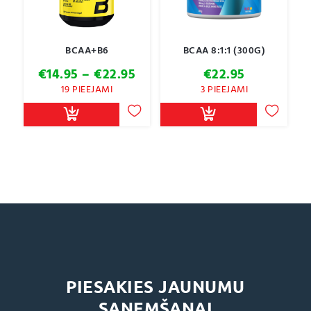
BCAA+B6
BCAA 8:1:1 (300G)
Price
€
14.95
–
€
22.95
€
22.95
range:
19 PIEEJAMI
3 PIEEJAMI
€14.95
through
€22.95
PIESAKIES JAUNUMU
SAŅEMŠANAI