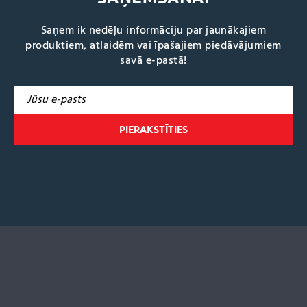
Saņem ik nedēļu informāciju par jaunākajiem
produktiem, atlaidēm vai īpašajiem piedāvājumiem
savā e-pastā!
A
l
t
e
r
n
a
t
i
v
e
: