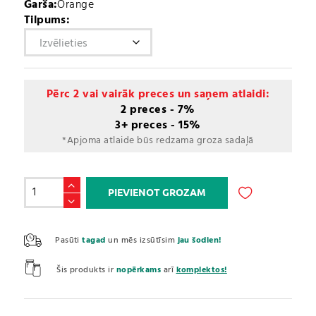
Garša:
Orange
Tilpums:
Pērc 2 vai vairāk preces un saņem atlaidi:
2 preces - 7%
3+ preces - 15%
*Apjoma atlaide būs redzama groza sadaļā
BCAA
PIEVIENOT GROZAM
+
Glutamine
A
daudzums
l
Pasūti
tagad
un mēs izsūtīsim
jau šodien!
t
e
Šis produkts ir
nopērkams
arī
komplektos!
r
n
a