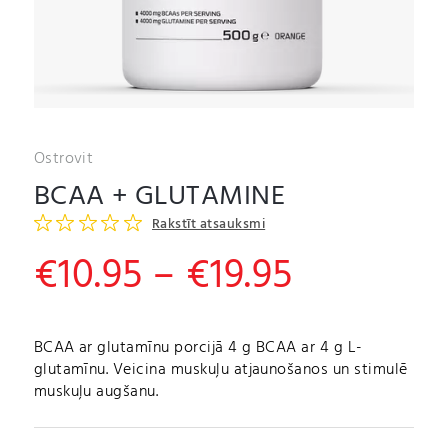
Ostrovit
BCAA + GLUTAMINE
Rakstīt atsauksmi
Price
€
10.95
–
€
19.95
range:
€10.95
BCAA ar glutamīnu porcijā 4 g BCAA ar 4 g L-
glutamīnu. Veicina muskuļu atjaunošanos un stimulē
through
muskuļu augšanu.
€19.95