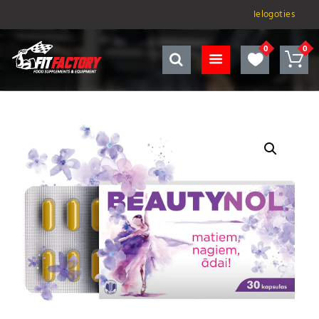
Ielogoties