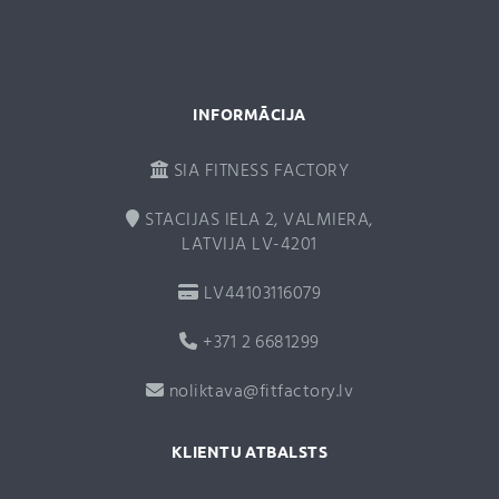
e
:
INFORMĀCIJA
SIA FITNESS FACTORY
STACIJAS IELA 2, VALMIERA,
LATVIJA LV-4201
LV44103116079
+371 2 6681299
noliktava@fitfactory.lv
KLIENTU ATBALSTS