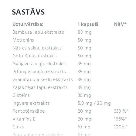
SASTĀVS
Uzturvērtība:
1 kapsulā
NRV*
Bambusa lapu ekstrakts
80 mg
Metionīns
50 mg
Nātres sakņu ekstrakts
50 mg
Gotu Kolas ekstrakts
50 mg
Gvajaves augļu ekstrakts
35 mg
Pitangas augļu ekstrakts
35 mg
Granātābola sēklu ekstrakts
35 mg
Zaļās tējas lapu ekstrakts
35 mg
Cisteīns
30 mg
Ingvera ekstrakts
5,0 mg / 20 mg
Pantotēnskābe
20 mg
333 %*
Vitamīns E
20 mg
166%*
Cinks
10 mg
100%*
Para-aminobenzoskābe
10 mg