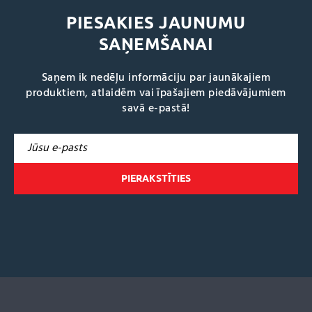
PIESAKIES JAUNUMU
SAŅEMŠANAI
Saņem ik nedēļu informāciju par jaunākajiem
produktiem, atlaidēm vai īpašajiem piedāvājumiem
savā e-pastā!
A
l
t
e
r
n
a
t
i
v