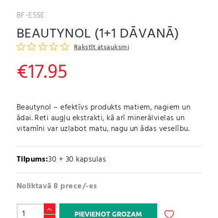
BF-ESSE
BEAUTYNOL (1+1 DĀVANĀ)
Rakstīt atsauksmi
€
17.95
Beautynol – efektīvs produkts matiem, nagiem un
ādai. Reti augļu ekstrakti, kā arī minerālvielas un
vitamīni var uzlabot matu, nagu un ādas veselību.
Tilpums:
30 + 30 kapsulas
Noliktavā 8 prece/-es
Beautynol
PIEVIENOT GROZAM