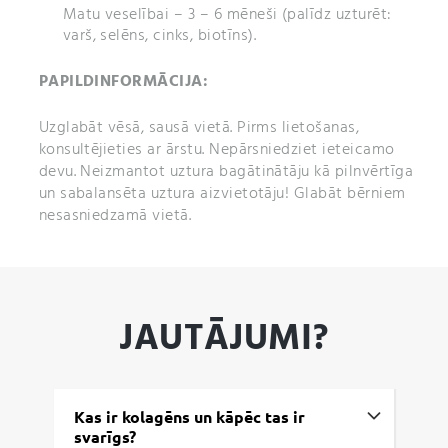
Matu veselībai – 3 – 6 mēneši (palīdz uzturēt:
varš, selēns, cinks, biotīns).
PAPILDINFORMĀCIJA:
Uzglabāt vēsā, sausā vietā. Pirms lietošanas,
konsultējieties ar ārstu. Nepārsniedziet ieteicamo
devu. Neizmantot uztura bagātinātāju kā pilnvērtīga
un sabalansēta uztura aizvietotāju! Glabāt bērniem
nesasniedzamā vietā.
JAUTĀJUMI?
Kas ir kolagēns un kāpēc tas ir
svarīgs?