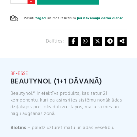
(1+1
Dāvanā)
A
daudzums
l
Pasūti
tagad
un mēs izsūtīsim
jau nākamajā darba dienā!
t
e
r
Dalīties:
n
a
t
i
v
BF-ESSE
e
BEAUTYNOL (1+1 DĀVANĀ)
:
Beautynol.® ir efektīvs produkts, kas satur 21
komponentu, kuri pa asinsrites sistēmu nonāk ādas
dziļākajos pret oksidatīvo slāņos, matu saknēs un
nagu augšanas zonā.
Biotīns
– palīdz uzturēt matu un ādas veselību.