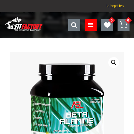
Ielogoties