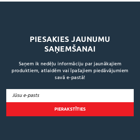
PIESAKIES JAUNUMU
SAŅEMŠANAI
Saņem ik nedēļu informāciju par jaunākajiem
produktiem, atlaidēm vai īpašajiem piedāvājumiem
savā e-pastā!
A
l
t
e
r
n