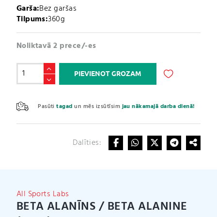
Garša:
Bez garšas
Tilpums:
360g
Noliktavā 2 prece/-es
Beta
PIEVIENOT GROZAM
alanīns
/
A
Beta
l
Pasūti
tagad
un mēs izsūtīsim
jau nākamajā darba dienā!
Alanine
t
(360g)
e
daudzums
r
Dalīties:
n
a
t
i
v
All Sports Labs
e
BETA ALANĪNS / BETA ALANINE
: