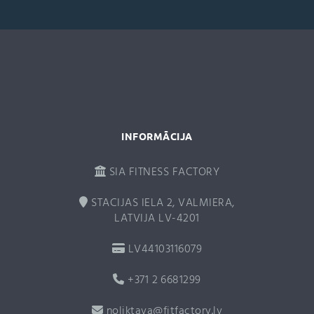
a
t
i
v
e
:
INFORMĀCIJA
SIA FITNESS FACTORY
STACIJAS IELA 2, VALMIERA,
LATVIJA LV-4201
LV44103116079
+371 2 6681299
noliktava@fitfactory.lv