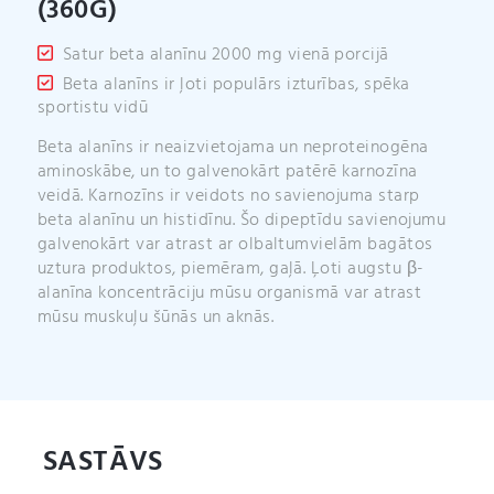
(360G)
Satur beta alanīnu 2000 mg vienā porcijā
Beta alanīns ir ļoti populārs izturības, spēka
sportistu vidū
Beta alanīns ir neaizvietojama un neproteinogēna
aminoskābe, un to galvenokārt patērē karnozīna
veidā. Karnozīns ir veidots no savienojuma starp
beta alanīnu un histidīnu. Šo dipeptīdu savienojumu
galvenokārt var atrast ar olbaltumvielām bagātos
uztura produktos, piemēram, gaļā. Ļoti augstu β-
alanīna koncentrāciju mūsu organismā var atrast
mūsu muskuļu šūnās un aknās.
SASTĀVS