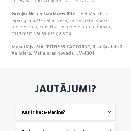
lietošanas konsultējieties ar savu ārstu.
Partijas Nr. un Ieteicams līdz
… beigām sk. uz
iepakojuma. Uzglabāt vēsā, sausā vietā istabas
temperatūrā, nepakļaut pārmērīgam karstumam,
mitrumam vai saules gaismai.
Izplatītājs: SIA “FITNESS FACTORY”, Stacijas iela 2,
Valmiera, Valmieras novads, LV-4201
JAUTĀJUMI?
Kas ir beta-alanīns?