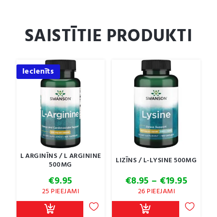
SAISTĪTIE PRODUKTI
Iecienīts
L ARGINĪNS / L ARGININE
LIZĪNS / L-LYSINE 500MG
500MG
Price
€
9.95
€
8.95
–
€
19.95
range:
25 PIEEJAMI
26 PIEEJAMI
€8.95
throu