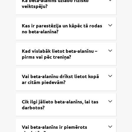
Kā beta-alanīns uzlabo fizisko
veiktspēju?
Kas ir parestēzija un kāpēc tā rodas
no beta-alanīna?
Kad vislabāk lietot beta-alanīnu –
pirms vai pēc treniņa?
Vai beta-alanīnu drīkst lietot kopā
ar citām piedevām?
Cik ilgi jālieto beta-alanīns, lai tas
darbotos?
Vai beta-alanīns ir piemērots