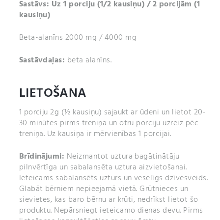
Sastāvs: Uz 1 porciju (1/2 kausiņu) / 2 porcijām (1
kausiņu)
Beta-alanīns 2000 mg / 4000 mg
Sastāvdaļas:
beta alanīns.
LIETOŠANA
1 porciju 2g (½ kausiņu) sajaukt ar ūdeni un lietot 20-
30 minūtes pirms treniņa un otru porciju uzreiz pēc
treniņa. Uz kausiņa ir mērvienības 1 porcijai.
Brīdinājumi:
Neizmantot uztura bagātinātāju
pilnvērtīga un sabalansēta uztura aizvietošanai.
Ieteicams sabalansēts uzturs un veselīgs dzīvesveids.
Glabāt bērniem nepieejamā vietā. Grūtnieces un
sievietes, kas baro bērnu ar krūti, nedrīkst lietot šo
produktu. Nepārsniegt ieteicamo dienas devu. Pirms