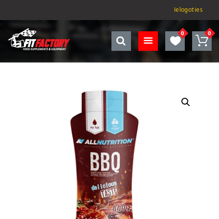
Ielogoties