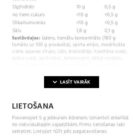
Ogļhidrāti
10 g
0,5 g
no tiem cukurs
<10 g
<0,5 g
Olbaltumvielas
<10 g
<0,5 g
Sāls
1,8 g
0,1 g
Sastāvdaļas:
ūdens, tomātu koncentrāts (180 g
tomātu uz 100 g produkta), spirta etiķis, modificēta
ciete, agaves sīrups, sāls, biezinātāji: ksantāna sveķi,
guāra sveķi, garšvielas, konservanti: kālija sorbāts,
nātrija benzoāts, skābuma regulētājs : citronskābe,
saldinātāji: sukraloze
LASĪT VAIRĀK
Var saturēt pienu (ieskaitot laktozi), selerijas, sojas
pupiņas, olas, sinepes un atvasinātus produktus
LIETOŠANA
Pievienojiet 5 g jebkuram ēdienam. Izmantot atkarībā
no individuālajām vajadzībām. Pirms lietošanas labi
sakratiet. Lietojiet tūlīt pēc pagatavošanas.