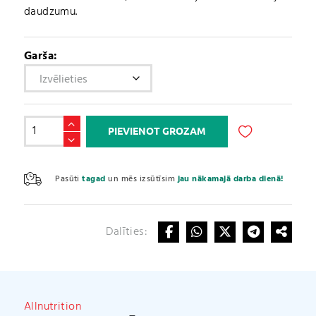
daudzumu.
Garša:
Beztauku
PIEVIENOT GROZAM
mērce
daudzums
A
l
Pasūti
tagad
un mēs izsūtīsim
jau nākamajā darba dienā!
t
e
r
Dalīties:
n
a
t
i
v
Allnutrition
e