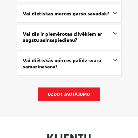
Vai diētiskās mērces garšo savādāk?
Vai tās ir piemērotas cilvēkiem ar
augstu asinsspiedienu?
Vai diētiskās mērces palīdz svara
samazināšanā?
UZDOT JAUTĀJUMU