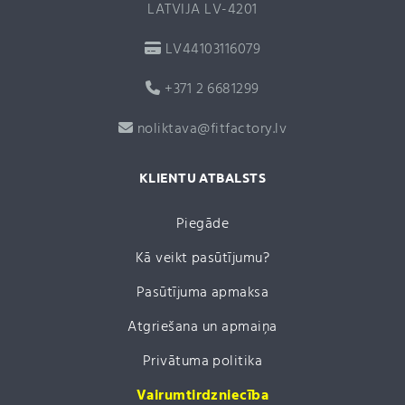
LATVIJA LV-4201
LV44103116079
+371 2 6681299
noliktava@fitfactory.lv
KLIENTU ATBALSTS
Piegāde
Kā veikt pasūtījumu?
Pasūtījuma apmaksa
Atgriešana un apmaiņa
Privātuma politika
Vairumtirdzniecība