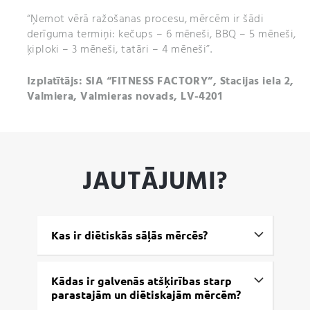
“Ņemot vērā ražošanas procesu, mērcēm ir šādi
derīguma termiņi: kečups – 6 mēneši, BBQ – 5 mēneši,
ķiploki – 3 mēneši, tatāri – 4 mēneši”.
Izplatītājs: SIA “FITNESS FACTORY”, Stacijas iela 2,
Valmiera, Valmieras novads, LV-4201
JAUTĀJUMI?
Kas ir diētiskās sāļās mērcēs?
Kādas ir galvenās atšķirības starp
parastajām un diētiskajām mērcēm?