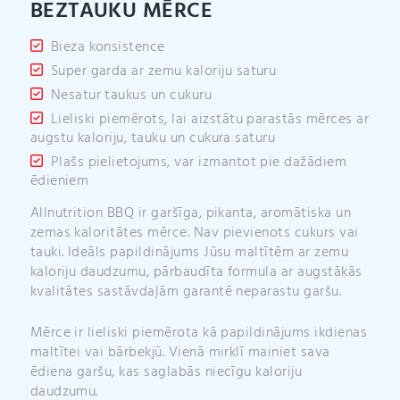
BEZTAUKU MĒRCE
:
Bieza konsistence
Super garda ar zemu kaloriju saturu
Nesatur taukus un cukuru
Lieliski piemērots, lai aizstātu parastās mērces ar
augstu kaloriju, tauku un cukura saturu
Plašs pielietojums, var izmantot pie dažādiem
ēdieniem
Allnutrition BBQ ir garšīga, pikanta, aromātiska un
zemas kaloritātes mērce. Nav pievienots cukurs vai
tauki. Ideāls papildinājums Jūsu maltītēm ar zemu
kaloriju daudzumu, pārbaudīta formula ar augstākās
kvalitātes sastāvdaļām garantē neparastu garšu.
Mērce ir lieliski piemērota kā papildinājums ikdienas
maltītei vai bārbekjū. Vienā mirklī mainiet sava
ēdiena garšu, kas saglabās niecīgu kaloriju
daudzumu.