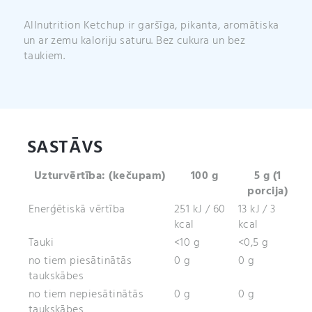
Allnutrition Ketchup ir garšīga, pikanta, aromātiska
un ar zemu kaloriju saturu. Bez cukura un bez
taukiem.
SASTĀVS
Uzturvērtība: (kečupam)
100 g
5 g (1
porcija)
Enerģētiskā vērtība
251 kJ / 60
13 kJ / 3
kcal
kcal
Tauki
<10 g
<0,5 g
no tiem piesātinātās
0 g
0 g
taukskābes
no tiem nepiesātinātās
0 g
0 g
taukskābes