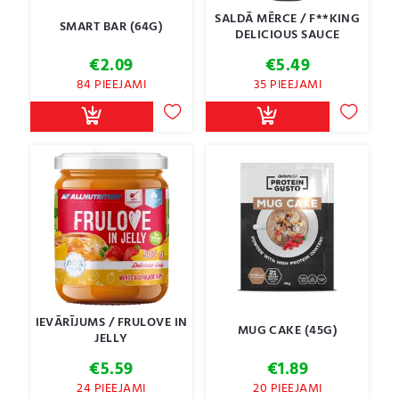
SALDĀ MĒRCE / F**KING
SMART BAR (64G)
DELICIOUS SAUCE
€
2.09
€
5.49
84 PIEEJAMI
35 PIEEJAMI
IEVĀRĪJUMS / FRULOVE IN
MUG CAKE (45G)
JELLY
€
5.59
€
1.89
24 PIEEJAMI
20 PIEEJAMI