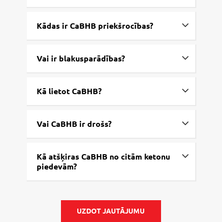
Kādas ir CaBHB priekšrocības?
Vai ir blakusparādības?
Kā lietot CaBHB?
Vai CaBHB ir drošs?
Kā atšķiras CaBHB no citām ketonu
piedevām?
UZDOT JAUTĀJUMU