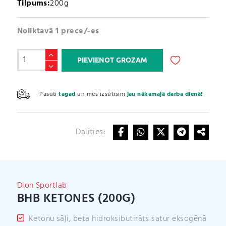
Tilpums:
200g
Noliktavā 1 prece/-es
BHB
PIEVIENOT GROZAM
KETONES
(200g)
A
daudzums
l
Pasūti
tagad
un mēs izsūtīsim
jau nākamajā darba dienā!
t
e
r
Dalīties:
n
a
t
i
v
Dion Sportlab
e
BHB KETONES (200G)
:
Ketonu sāļi, beta hidroksibutirāts satur eksogēnā