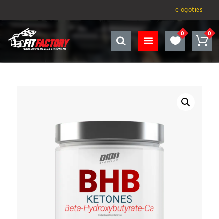
Ielogoties