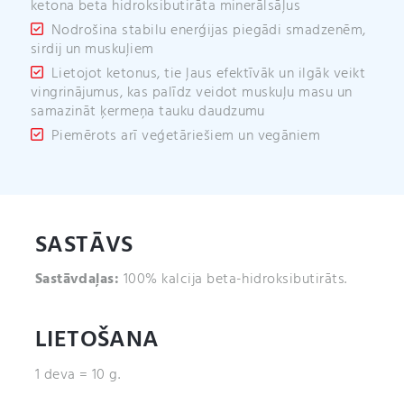
ketona beta hidroksibutirāta minerālsāļus
Nodrošina stabilu enerģijas piegādi smadzenēm,
sirdij un muskuļiem
Lietojot ketonus, tie ļaus efektīvāk un ilgāk veikt
vingrinājumus, kas palīdz veidot muskuļu masu un
samazināt ķermeņa tauku daudzumu
Piemērots arī veģetāriešiem un vegāniem
SASTĀVS
Sastāvdaļas:
100% kalcija beta-hidroksibutirāts.
LIETOŠANA
1 deva = 10 g.