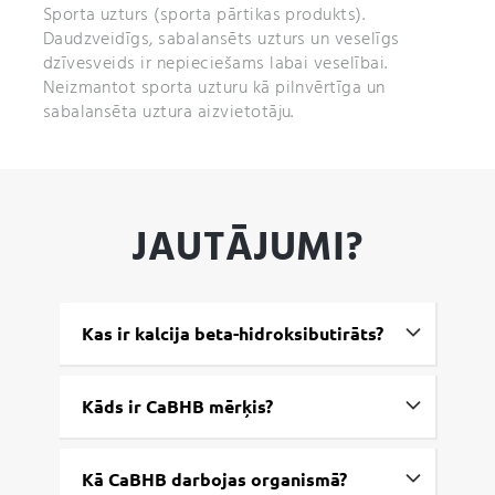
Sporta uzturs (sporta pārtikas produkts).
Daudzveidīgs, sabalansēts uzturs un veselīgs
dzīvesveids ir nepieciešams labai veselībai.
Neizmantot sporta uzturu kā pilnvērtīga un
sabalansēta uztura aizvietotāju.
JAUTĀJUMI?
Kas ir kalcija beta-hidroksibutirāts?
Kāds ir CaBHB mērķis?
Kā CaBHB darbojas organismā?