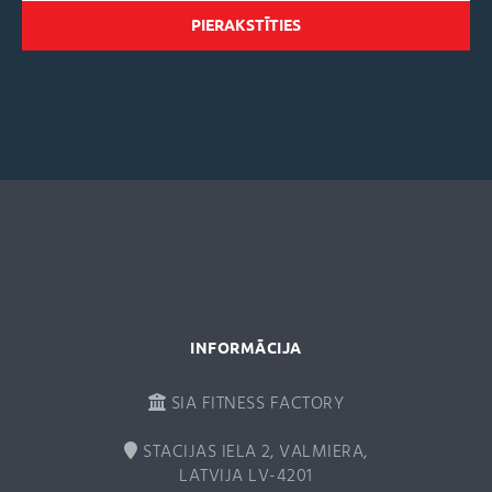
A
l
t
e
r
n
a
t
i
v
e
:
INFORMĀCIJA
SIA FITNESS FACTORY
STACIJAS IELA 2, VALMIERA,
LATVIJA LV-4201