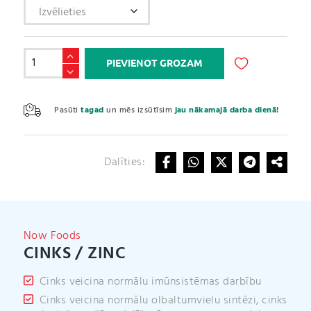
Cinks
PIEVIENOT GROZAM
/
Zinc
A
daudzums
l
Pasūti
tagad
un mēs izsūtīsim
jau nākamajā darba dienā!
t
e
r
Dalīties:
n
a
t
i
v
Now Foods
e
CINKS / ZINC
:
Cinks veicina normālu imūnsistēmas darbību
Cinks veicina normālu olbaltumvielu sintēzi, cinks