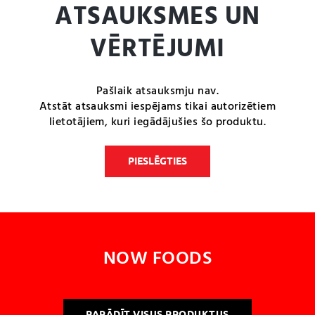
ATSAUKSMES UN
VĒRTĒJUMI
Pašlaik atsauksmju nav.
Atstāt atsauksmi iespējams tikai autorizētiem
lietotājiem, kuri iegādājušies šo produktu.
PIESLĒGTIES
NOW FOODS
PARĀDĪT VISUS PRODUKTUS