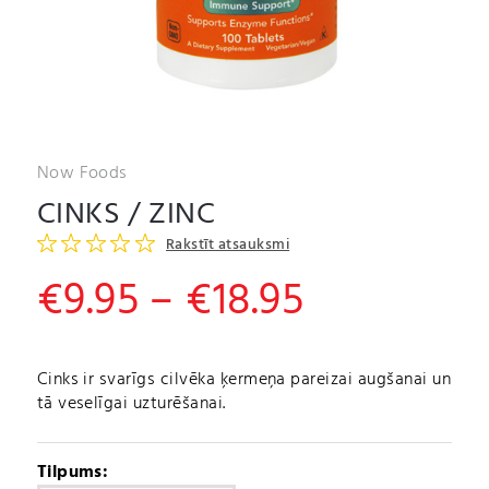
Now Foods
CINKS / ZINC
Rakstīt atsauksmi
Price
€
9.95
–
€
18.95
range:
€9.95
Cinks ir svarīgs cilvēka ķermeņa pareizai augšanai un
tā veselīgai uzturēšanai.
through
€18.95
Tilpums: