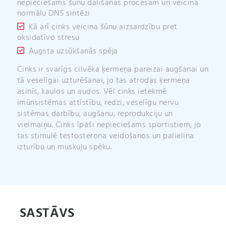
nepieciešams šūnu dalīšanās procesam un veicina
normālu DNS sintēzi
Kā arī cinks veicina šūnu aizsardzību pret
oksidatīvo stresu
Augsta uzsūkšanās spēja
Cinks ir svarīgs cilvēka ķermeņa pareizai augšanai un
tā veselīgai uzturēšanai, jo tas atrodas ķermeņa
asinīs, kaulos un audos. Vēl cinks ietekmē
imūnsistēmas attīstību, redzi, veselīgu nervu
sistēmas darbību, augšanu, reprodukciju un
vielmaiņu. Cinks īpaši nepieciešams sportistiem, jo
tas stimulē testosterona veidošanos un palielina
izturību un muskuļu spēku.
SASTĀVS