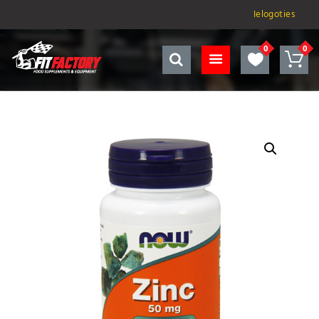
Ielogoties