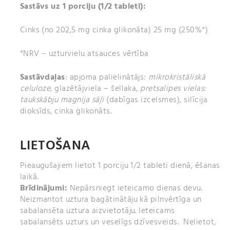
Sastāvs uz 1 porciju (1/2 tableti):
Cinks (no 202,5 mg cinka glikonāta) 25 mg (250%*)
*NRV – uzturvielu atsauces vērtība
Sastāvdaļas
: apjoma palielinātājs:
mikrokristāliskā
celuloze,
glazētājviela – šellaka,
pretsalipes vielas:
taukskābju magnija sāļi
(dabīgas izcelsmes), silīcija
dioksīds, cinka glikonāts.
LIETOŠANA
Pieaugušajiem lietot 1 porciju 1/2 tableti dienā, ēšanas
laikā.
Brīdinājumi:
Nepārsniegt ieteicamo dienas devu.
Neizmantot uztura bagātinātāju kā pilnvērtīga un
sabalansēta uztura aizvietotāju. Ieteicams
sabalansēts uzturs un veselīgs dzīvesveids. Nelietot,