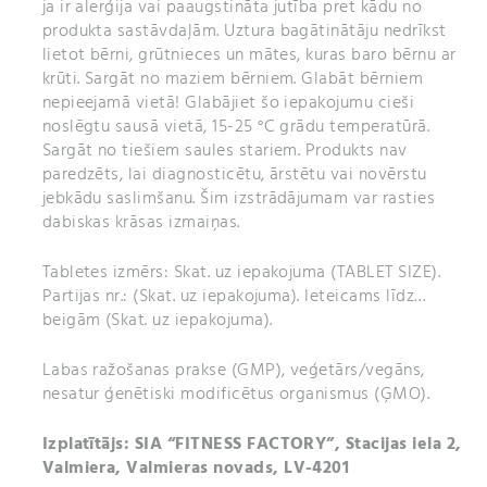
ja ir alerģija vai paaugstināta jutība pret kādu no
produkta sastāvdaļām. Uztura bagātinātāju nedrīkst
lietot bērni, grūtnieces un mātes, kuras baro bērnu ar
krūti. Sargāt no maziem bērniem. Glabāt bērniem
nepieejamā vietā! Glabājiet šo iepakojumu cieši
noslēgtu sausā vietā, 15-25 °C grādu temperatūrā.
Sargāt no tiešiem saules stariem. Produkts nav
paredzēts, lai diagnosticētu, ārstētu vai novērstu
jebkādu saslimšanu. Šim izstrādājumam var rasties
dabiskas krāsas izmaiņas.
Tabletes izmērs: Skat. uz iepakojuma (TABLET SIZE).
Partijas nr.: (Skat. uz iepakojuma). Ieteicams līdz…
beigām (Skat. uz iepakojuma).
Labas ražošanas prakse (GMP), veģetārs/vegāns,
nesatur ģenētiski modificētus organismus (ĢMO).
Izplatītājs: SIA “FITNESS FACTORY”, Stacijas iela 2,
Valmiera, Valmieras novads, LV-4201