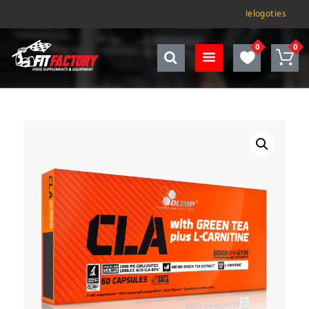
Ielogoties