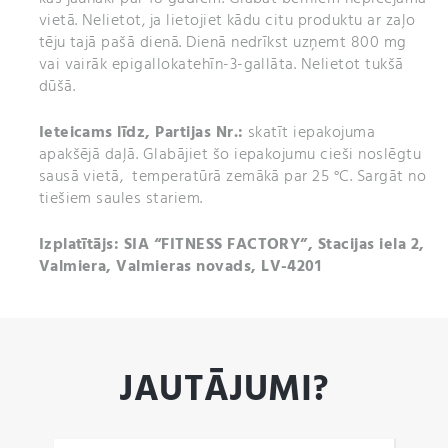
vietā. Nelietot, ja lietojiet kādu citu produktu ar zaļo
tēju tajā pašā dienā. Dienā nedrīkst uzņemt 800 mg
vai vairāk epigallokatehīn-3-gallāta. Nelietot tukšā
dūšā.
Ieteicams līdz,
Partijas Nr.:
skatīt iepakojuma
apakšējā daļā. Glabājiet šo iepakojumu cieši noslēgtu
sausā vietā, temperatūrā zemākā par 25 °C. Sargāt no
tiešiem saules stariem.
Izplatītājs: SIA “FITNESS FACTORY”, Stacijas iela 2,
Valmiera, Valmieras novads, LV-4201
JAUTĀJUMI?