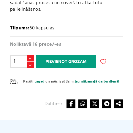
sadalīšanās procesu un novērš to atkārtotu
palielināšanos.
Tilpums:
60 kapsulas
Noliktavā 16 prece/-es
CLA
PIEVIENOT GROZAM
+
Green
A
Tea
l
Pasūti
tagad
un mēs izsūtīsim
jau nākamajā darba dienā!
+
t
L-
e
carnitine
r
KAPSULAS
Dalīties:
n
(60
a
kapsulas)
t
daudzums
i
v