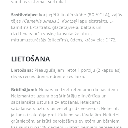
vadības sistēmas sertifikāts.
Sastāvdaļas:
konjugētā linolēnskābe (80 %CLA), zaļās
tējas
(Camellia sinesis L. Kuntze)
lapu ekstrakts, L-
karnitīna L-tartrāts, glazētājviela: baltais un
dzeltenais bišu vasks; kapsula: želatīns,
mitrumuzturētājs (glicerīns), ūdens, krāsviela: E 172.
LIETOŠANA
Lietošana:
Pieaugušajiem lietot 1 porciju (2 kapsulas)
divas reizes dienā, ēdienreizes laikā.
Brīdinājumi:
Nepārsniedziet ieteicamo dienas devu.
Neizmantot uztura bagātinātāju pilnvērtīga un
sabalansēta uztura aizvietošanai. Ieteicams
sabalansēts uzturs un veselīgs dzīvesveids. Nelietot,
ja Jums ir alerģija pret kādu no sastāvdaļām. Nelietot
grūtniecēm, ar krūti barojošām sievietēm un bērniem,
kas jaunāki par 18 gadiem. Glabāt bērniem nepieejamā