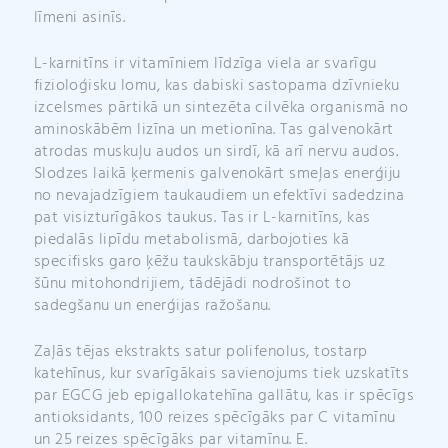
līmeni asinīs.
L-karnitīns ir vitamīniem līdzīga viela ar svarīgu
fizioloģisku lomu, kas dabiski sastopama dzīvnieku
izcelsmes pārtikā un sintezēta cilvēka organismā no
aminoskābēm lizīna un metionīna. Tas galvenokārt
atrodas muskuļu audos un sirdī, kā arī nervu audos.
Slodzes laikā ķermenis galvenokārt smeļas enerģiju
no nevajadzīgiem taukaudiem un efektīvi sadedzina
pat visizturīgākos taukus. Tas ir L-karnitīns, kas
piedalās lipīdu metabolismā, darbojoties kā
specifisks garo ķēžu taukskābju transportētājs uz
šūnu mitohondrijiem, tādējādi nodrošinot to
sadegšanu un enerģijas ražošanu.
Zaļās tējas ekstrakts satur polifenolus, tostarp
katehīnus, kur svarīgākais savienojums tiek uzskatīts
par EGCG jeb epigallokatehīna gallātu, kas ir spēcīgs
antioksidants, 100 reizes spēcīgāks par C vitamīnu
un 25 reizes spēcīgāks par vitamīnu. E.