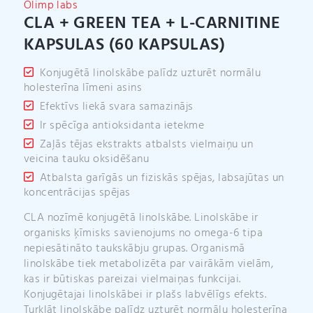
Olimp labs
e
CLA + GREEN TEA + L-CARNITINE
:
KAPSULAS (60 KAPSULAS)
Konjugētā linolskābe palīdz uzturēt normālu
holesterīna līmeni asins
Efektīvs liekā svara samazinājs
Ir spēcīga antioksidanta ietekme
Zaļās tējas ekstrakts atbalsts vielmaiņu un
veicina tauku oksidēšanu
Atbalsta garīgās un fiziskās spējas, labsajūtas un
koncentrācijas spējas
CLA nozīmē konjugētā linolskābe. Linolskābe ir
organisks ķīmisks savienojums no omega-6 tipa
nepiesātināto taukskābju grupas. Organismā
linolskābe tiek metabolizēta par vairākām vielām,
kas ir būtiskas pareizai vielmaiņas funkcijai.
Konjugētajai linolskābei ir plašs labvēlīgs efekts.
Turklāt linolskābe palīdz uzturēt normālu holesterīna