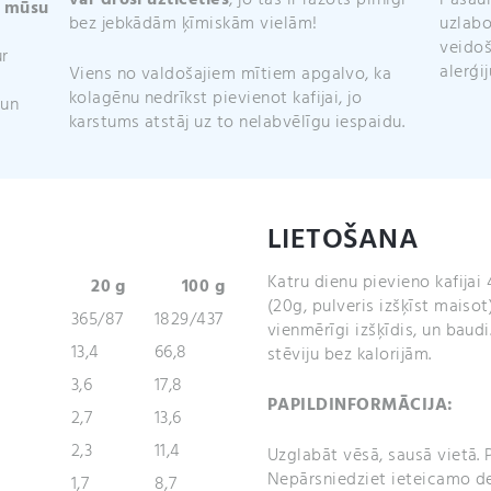
var droši uzticēties
, jo tas ir ražots pilnīgi
Pasaul
r mūsu
bez jebkādām ķīmiskām vielām!
uzlabo
veidoš
ur
alerģi
Viens no valdošajiem mītiem apgalvo, ka
kolagēnu nedrīkst pievienot kafijai, jo
 un
karstums atstāj uz to nelabvēlīgu iespaidu.
LIETOŠANA
Katru dienu pievieno kafijai 
20 g
100 g
(20g, pulveris izšķīst maisot
365/87
1829/437
vienmērīgi izšķīdis, un baud
13,4
66,8
stēviju bez kalorijām.
3,6
17,8
PAPILDINFORMĀCIJA:
2,7
13,6
2,3
11,4
Uzglabāt vēsā, sausā vietā. P
Nepārsniedziet ieteicamo de
1,7
8,7