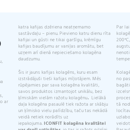
katra kafijas dzēriena neatņemamo
Par lai
sastāvdaļu – pienu. Pievieno katru dienu rīta
kolagē
kafijai un gūsti ne tikai garšīgu, krēmīgu
200°C,
)
kafijas baudījumu ar vaniļas aromātu, bet
augstu
uzņem arī dienā nepieciešamo kolagēna
nenoti
daudzumu.
temper
u,
Šis ir jauns kafijas kolagēns, kuru esam
Kolagē
izstrādājuši tieši kafijas mīļotājiem. Mēs
no pas
na
rūpējamies par sava kolagēna kvalitāti,
bagāti
savos produktos izmantojot unikālu, bez
izcels
s,
ķīmiskām vielām ražotu kolagēnu
.
Lielākā
proces
o ar
daļa kolagēna pasaulē tiek ražota ar skābju
tā nod
un ķīmisko vielu palīdzību, taču tas nekādā
locīta
veidā netiek norādīts uz
uzlabo
iepakojuma.
ICONFIT kolagēna kvalitātei
veidot