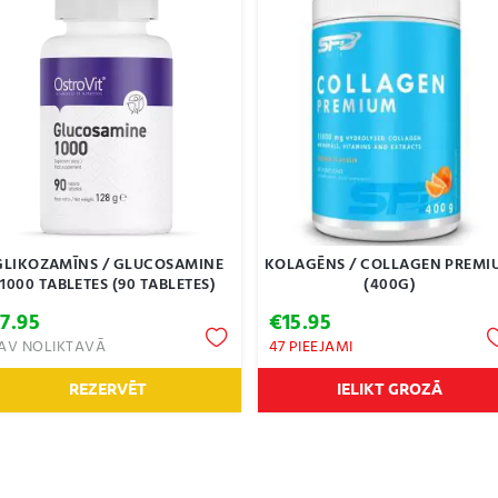
GLIKOZAMĪNS / GLUCOSAMINE
KOLAGĒNS / COLLAGEN PREMI
1000 TABLETES (90 TABLETES)
(400G)
€
7.95
€
15.95
AV NOLIKTAVĀ
47 PIEEJAMI
REZERVĒT
IELIKT GROZĀ