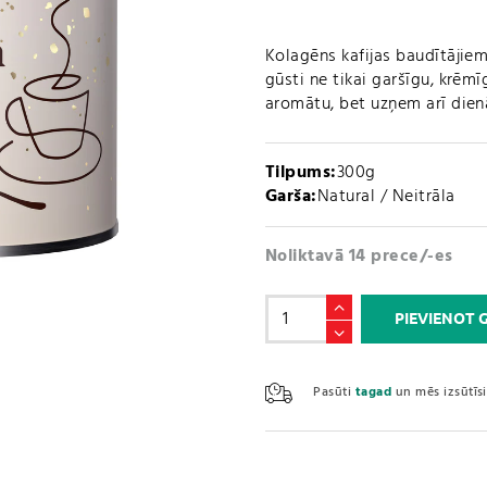
Kolagēns kafijas baudītājiem,
gūsti ne tikai garšīgu, krēmī
aromātu, bet uzņem arī die
Tilpums:
300g
Garša:
Natural / Neitrāla
Noliktavā 14 prece/-es
Kolagēns
PIEVIENOT
/
Collagen
Coffee
Pasūti
tagad
un mēs izsūtī
Creamer
(300g)
daudzums