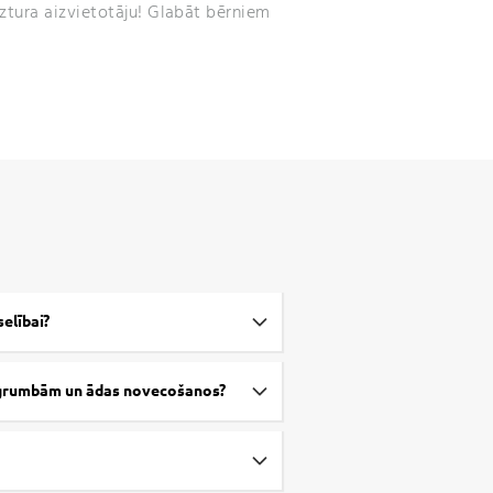
ztura aizvietotāju! Glabāt bērniem
selībai?
t grumbām un ādas novecošanos?