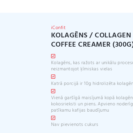
iConfit
KOLAGĒNS / COLLAGEN
COFFEE CREAMER (300G
Kolagēns, kas ražots ar unikālu proces
neizmantojot ķīmiskas vielas
Katrā porcijā ir 10g hidrolizēta kolagē
Vienā garšīgā maisījumā kopā kolagēn
kokosrieksti un piens. Apvieno noderīg
patīkamu kafijas baudījumu
Nav pievienots cukurs