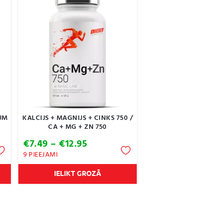
UM
KALCIJS + MAGNIJS + CINKS 750 /
CA + MG + ZN 750
Price
€
7.49
–
€
12.95
range:
9 PIEEJAMI
€7.49
through
IELIKT GROZĀ
€12.95