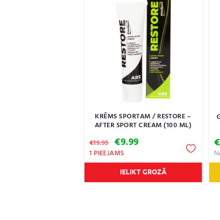
KRĒMS SPORTAM / RESTORE –
AFTER SPORT CREAM (100 ML)
Original
Current
€
9.99
€
19.95
price
price
1 PIEEJAMS
N
was:
is:
€19.95.
€9.99.
IELIKT GROZĀ