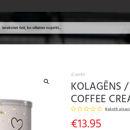
iConfit
KOLAGĒNS /
COFFEE CRE
Rakstīt atsa
€
13.95