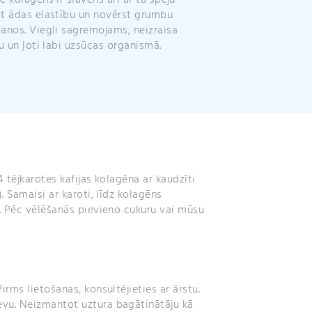
ē kolagēns ir slavens arī ar tā spēju
t ādas elastību un novērst grumbu
anos. Viegli sagremojams, neizraisa
ju un ļoti labi uzsūcas organismā.
4 tējkarotes kafijas kolagēna ar kaudzīti
). Samaisi ar karoti, līdz kolagēns
i. Pēc vēlēšanās pievieno cukuru vai mūsu
irms lietošanas, konsultējieties ar ārstu.
vu. Neizmantot uztura bagātinātāju kā