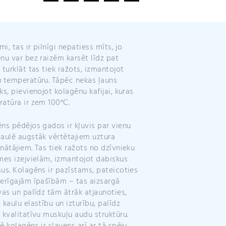
i
v
e
:
mi, tas ir pilnīgi nepatiess mīts, jo
nu var bez raizēm karsēt līdz pat
 turklāt tas tiek ražots, izmantojot
 temperatūru. Tāpēc nekas ļauns
ks, pievienojot kolagēnu kafijai, kuras
atūra ir zem 100°C.
ns pēdējos gados ir kļuvis par vienu
aulē augstāk vērtētajiem uztura
nātājiem. Tas tiek ražots no dzīvnieku
mes izejvielām, izmantojot dabiskus
us. Kolagēns ir pazīstams, pateicoties
erīgajām īpašībām – tas aizsargā
vas un palīdz tām ātrāk atjaunoties,
 kaulu elastību un izturību, palīdz
 kvalitatīvu muskuļu audu struktūru.