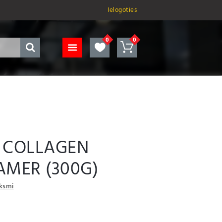
Ielogoties
 COLLAGEN
AMER (300G)
uksmi