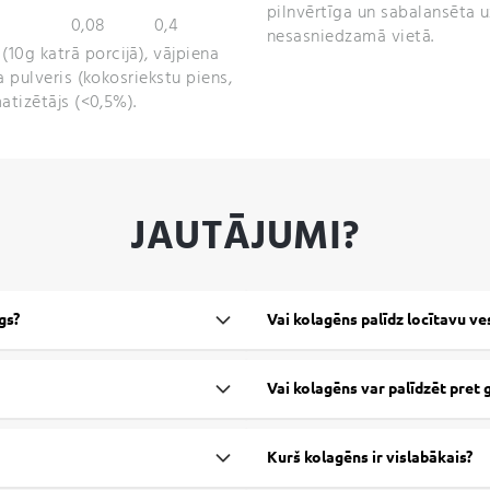
pilnvērtīga un sabalansēta u
0,08
0,4
nesasniedzamā vietā.
(10g katrā porcijā), vājpiena
a pulveris (kokosriekstu piens,
atizētājs (<0,5%).
JAUTĀJUMI?
gs?
Vai kolagēns palīdz locītavu ve
Vai kolagēns var palīdzēt pre
Kurš kolagēns ir vislabākais?