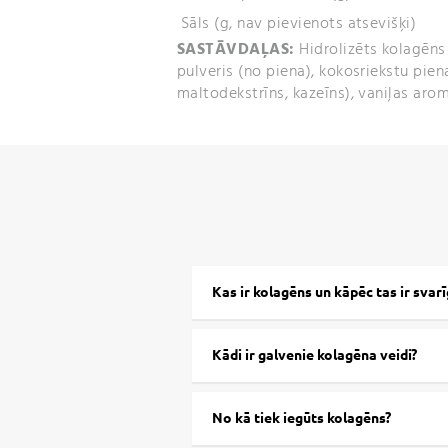
Sāls (g, nav pievienots atsevišķi)
SASTĀVDAĻAS:
Hidrolizēts kolagēns 
pulveris (no piena), kokosriekstu pien
maltodekstrīns, kazeīns), vaniļas arom
Kas ir kolagēns un kāpēc tas ir svarī
Kādi ir galvenie kolagēna veidi?
No kā tiek iegūts kolagēns?