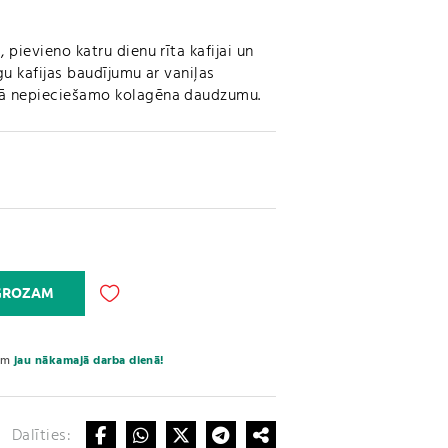
 pievieno katru dienu rīta kafijai un
gu kafijas baudījumu ar vaniļas
nā nepieciešamo kolagēna daudzumu.
A
 GROZAM
l
t
e
sim
jau nākamajā darba dienā!
r
n
a
Dalīties:
t