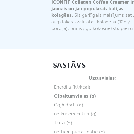
ICONFIT Collagen Coffee Creamer i
jaunais un jau populārais kafijas
kolagēns.
Šis garšīgais maisījums sat
augstākās kvalitātes kolagēnu (10g /
porcijā), brīnišķīgo kokosriekstu pienu
SASTĀVS
Uzturvielas:
Enerģija (kJ/kcal)
Olbaltumvielas (g)
Ogļhidrāti (g)
no kuriem cukuri (g)
Tauki (g)
no tiem piesātinātie (g)