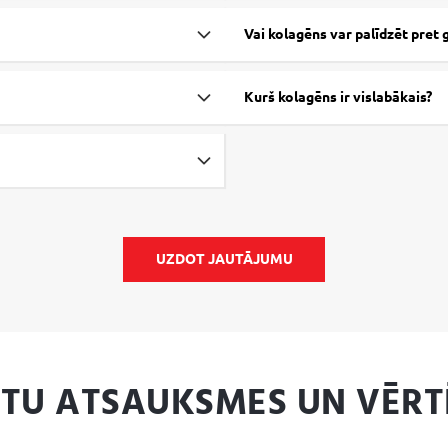
Vai kolagēns var palīdzēt pre
Kurš kolagēns ir vislabākais?
UZDOT JAUTĀJUMU
NTU ATSAUKSMES UN VĒRT