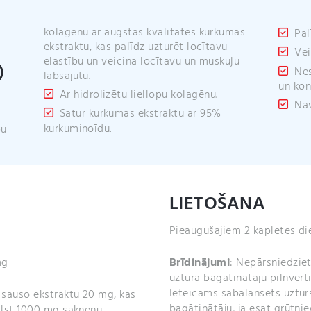
kolagēnu ar augstas kvalitātes kurkumas
Pal
ekstraktu, kas palīdz uzturēt locītavu
Vei
elastību un veicina locītavu un muskuļu
)
Nes
labsajūtu.
un kon
Ar hidrolizētu liellopu kolagēnu.
Nav
Satur kurkumas ekstraktu ar 95%
kurkuminoīdu.
pu
LIETOŠANA
Pieaugušajiem 2 kapletes die
mg
Brīdinājumi
:
Nepārsniedziet
uztura bagātinātāju pilnvērt
Ieteicams sabalansēts uzturs
 sauso ekstraktu 20 mg, kas
bagātinātāju, ja esat grūtnie
lst 1000 mg sakneņu.