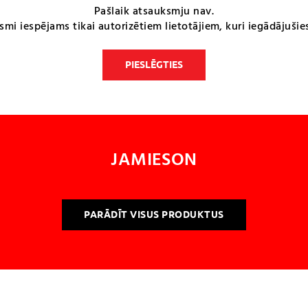
Pašlaik atsauksmju nav.
smi iespējams tikai autorizētiem lietotājiem, kuri iegādājušie
PIESLĒGTIES
JAMIESON
PARĀDĪT VISUS PRODUKTUS