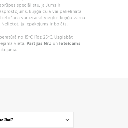
aprūpes speciālistu, ja Jums ir
zsprostojums, kuņģa čūla vai palielināta
Lietošana var izraisīt vieglus kuņģa-zarnu
Nelietot, ja iepakojums ir bojāts.
peratūrā no 15°C līdz 25°C. Uzglabāt
ejamā vietā.
Partijas Nr.:
un
Ieteicams
pakojuma.
selībai?