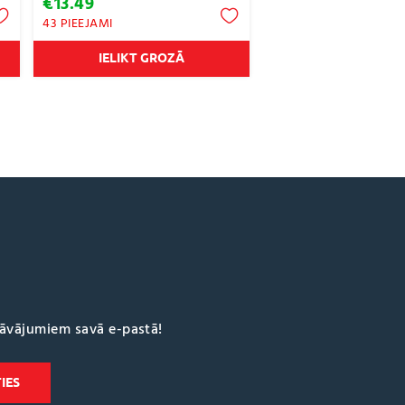
€
13.49
43 PIEEJAMI
IELIKT GROZĀ
dāvājumiem savā e-pastā!