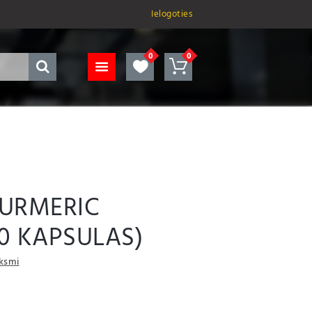
Ielogoties
TURMERIC
0 KAPSULAS)
uksmi