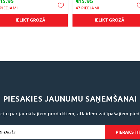
€
15.95
€
15.95
 PIEEJAMI
47 PIEEJAMI
IELIKT GROZĀ
IELIKT GROZĀ
PIESAKIES JAUNUMU SAŅEMŠANAI
ciju par jaunākajiem produktiem, atlaidēm vai īpašajiem pie