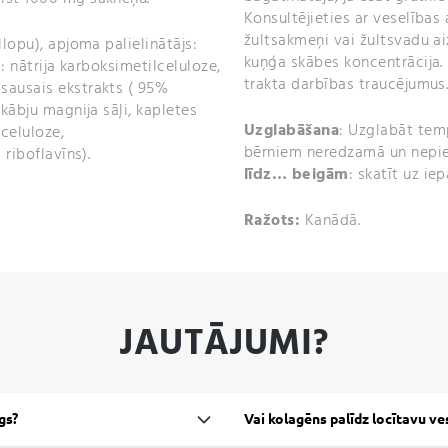
Konsultējieties ar veselības 
žultsakmeņi vai žultsvadu ai
ellopu), apjoma palielinātājs:
kuņģa skābes koncentrācija. 
s: nātrija karboksimetilceluloze,
trakta darbības traucējumus. 
sausais ekstrakts ( 95%
skābju magnija sāļi, kapletes
Uzglabāšana
: Uzglabāt tem
lceluloze,
bērniem neredzamā un nepie
 riboflavīns).
līdz… beigām
: skatīt uz ie
Ražots:
Kanādā.
JAUTĀJUMI?
gs?
Vai kolagēns palīdz locītavu ve