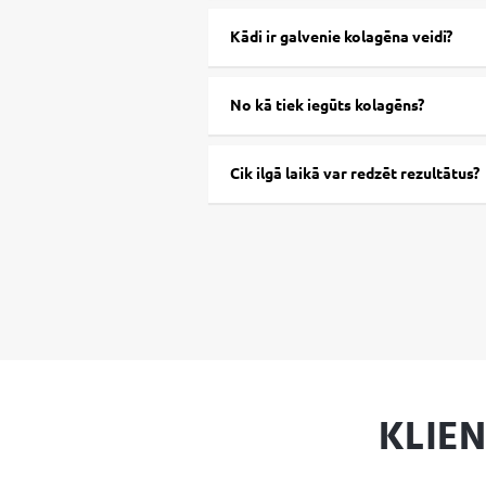
Kādi ir galvenie kolagēna veidi?
No kā tiek iegūts kolagēns?
Cik ilgā laikā var redzēt rezultātus?
KLIE