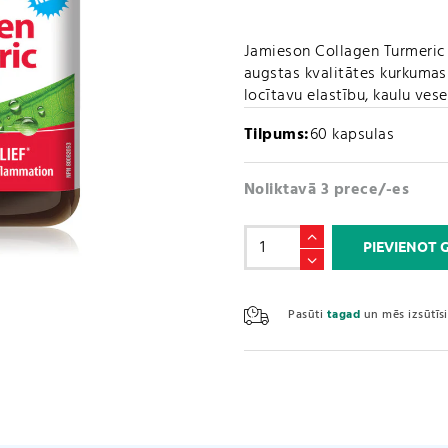
Jamieson Collagen Turmeric 
augstas kvalitātes kurkumas 
locītavu elastību, kaulu ves
Tilpums:
60 kapsulas
Noliktavā 3 prece/-es
Collagen
PIEVIENOT
Turmeric
complex
(60
Pasūti
tagad
un mēs izsūtī
kapsulas)
daudzums