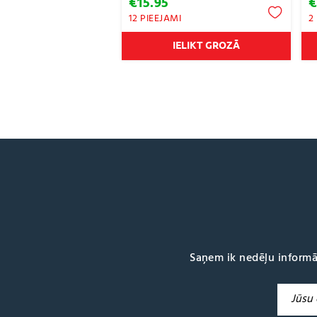
€
15.95
12 PIEEJAMI
2
IELIKT GROZĀ
Saņem ik nedēļu informā
A
l