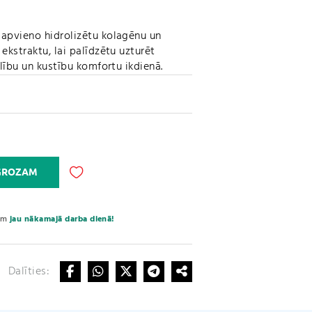
apvieno hidrolizētu kolagēnu un
ekstraktu, lai palīdzētu uzturēt
elību un kustību komfortu ikdienā.
A
 GROZAM
l
t
e
sim
jau nākamajā darba dienā!
r
n
a
Dalīties:
t
i
v