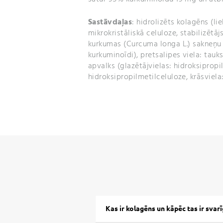
Sastāvdaļas
: hidrolizēts kolagēns (li
mikrokristāliskā celuloze, stabilizētāj
kurkumas (Curcuma longa L.) sakneņu 
kurkuminoīdi), pretsalipes viela: tauk
apvalks (glazētājvielas: hidroksipropi
hidroksipropilmetilceluloze, krāsviela:
Kas ir kolagēns un kāpēc tas ir svarī