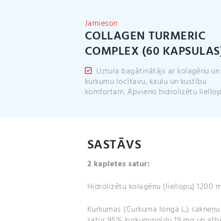
Jamieson
COLLAGEN TURMERIC
COMPLEX (60 KAPSULAS
Uztura bagātinātājs ar kolagēnu un
kurkumu locītavu, kaulu un kustību
komfortam. Apvieno hidrolizētu liello
SASTĀVS
2 kapletes satur:
Hidrolizētu kolagēnu (liellopu) 1200 
Kurkumas (Curkuma longa L.) sakneņu
satur 95% kurkuminoīdu 19 mg un atbi