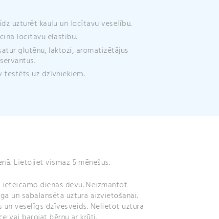
e
:
īdz uzturēt kaulu un locītavu veselību.
cina locītavu elastību.
atur glutēnu, laktozi, aromatizētājus
servantus.
 testēts uz dzīvniekiem.
nā. Lietojiet vismaz 5 mēnešus.
 ieteicamo dienas devu. Neizmantot
īga un sabalansēta uztura aizvietošanai.
 un veselīgs dzīvesveids. Nelietot uztura
ce vai barojat bērnu ar krūti.