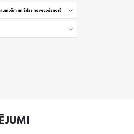
t grumbām un ādas novecošanos?
ĒJUMI