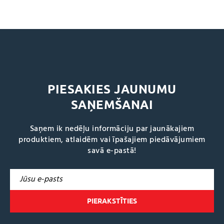
PIESAKIES JAUNUMU
SAŅEMŠANAI
Saņem ik nedēļu informāciju par jaunākajiem
produktiem, atlaidēm vai īpašajiem piedāvājumiem
savā e-pastā!
A
l
t