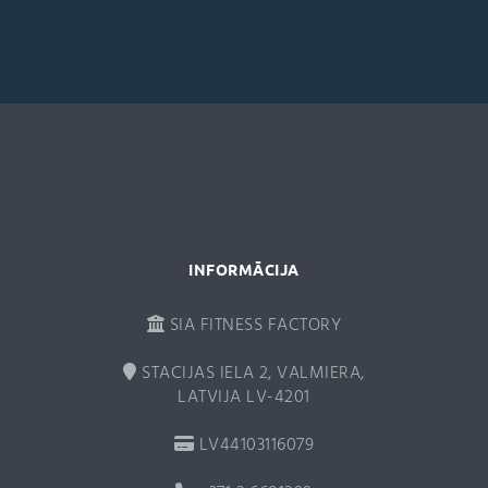
e
r
n
a
t
i
v
e
:
INFORMĀCIJA
SIA FITNESS FACTORY
STACIJAS IELA 2, VALMIERA,
LATVIJA LV-4201
LV44103116079