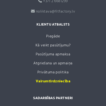
+371 2 6681299
noliktava@fitfactory.lv
KLIENTU ATBALSTS
Piegāde
Kā veikt pasūtījumu?
Pasūtījuma apmaksa
Atgriešana un apmaiņa
Privātuma politika
Vairumtirdzniecība
SADARBĪBAS PARTNERI