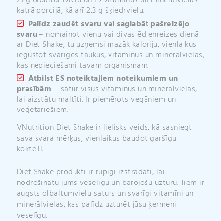
21 g olbaltumvielu un 19 vitamīnus un minerālvielas
katrā porcijā, kā arī 2,3 g šķiedrvielu.
Palīdz zaudēt svaru vai saglabāt pašreizējo
svaru
– nomainot vienu vai divas ēdienreizes dienā
ar Diet Shake, tu uzņemsi mazāk kaloriju, vienlaikus
iegūstot svarīgos taukus, vitamīnus un minerālvielas,
kas nepieciešami tavam organismam.
Atbilst ES noteiktajiem noteikumiem un
prasībām
– satur visus vitamīnus un minerālvielas,
lai aizstātu maltīti. Ir piemērots vegāniem un
veģetāriešiem.
VNutrition Diet Shake ir lielisks veids, kā sasniegt
sava svara mērķus, vienlaikus baudot garšīgu
kokteili.
Diet Shake produkti ir rūpīgi izstrādāti, lai
nodrošinātu jums veselīgu un barojošu uzturu. Tiem ir
augsts olbaltumvielu saturs un svarīgi vitamīni un
minerālvielas, kas palīdz uzturēt jūsu ķermeni
veselīgu.