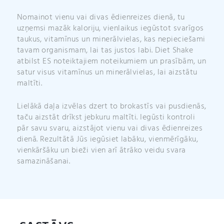
Nomainot vienu vai divas ēdienreizes dienā, tu
uzņemsi mazāk kaloriju, vienlaikus iegūstot svarīgos
taukus, vitamīnus un minerālvielas, kas nepieciešami
tavam organismam, lai tas justos labi. Diet Shake
atbilst ES noteiktajiem noteikumiem un prasībām, un
satur visus vitamīnus un minerālvielas, lai aizstātu
maltīti.
Lielākā daļa izvēlas dzert to brokastīs vai pusdienās,
taču aizstāt drīkst jebkuru maltīti. Iegūsti kontroli
pār savu svaru, aizstājot vienu vai divas ēdienreizes
dienā. Rezultātā Jūs iegūsiet labāku, vienmērīgāku,
vienkāršāku un bieži vien arī ātrāko veidu svara
samazināšanai.