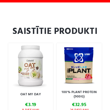
riboflavīns (B2 vitamīns), tiamīna mononitrāts (B1
vitamīns), pteroilmonoglutamīnskābe (folskābe), D-
biotīns (biotīns), metilkobalamīns (B12 vitamīns). Var
saturēt
piena
(ieskaitot
laktozi
),
sojas
pupiņu
un
olu
daļiņas.
SAISTĪTIE PRODUKTI
100% PLANT PROTEIN
OAT MY DAY
(900G)
€
3.19
€
32.95