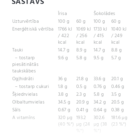
SASTĀVS
Īrisa
Šokolādes
Uzturvērtība
100 g
60 g
100 g
60 g
Enerģētiskā vērtība
1766 kJ
1069 kJ
1733 kJ
1040 kJ
/ 422
/ 256
/ 415
/ 249
kcal
kcal
kcal
kcal
Tauki
14.7 g
8.9 g
14.7 g
8.8 g
– tostarp
9.6 g
5.8 g
9.5 g
5.7 g
piesātinātās
taukskābes
Ogļhidrāti
36 g
21.8 g
33.6 g
20.1 g
– tostarp cukuri
1.8 g
0.5 g
0.76 g
0.46 g
Šķiedrvielas
3.8 g
2.3 g
5.8 g
3.5 g
Olbaltumvielas
34.5 g
20.9 g
34.2 g
20.5 g
Sāls
0.67 g
0.41 g
0.64 g
0.38 g
A vitamīns
320 µg
193.2
302.6
181.6 µg
(40 %*)
µg (24
µg (38
(23 %*)
%*)
%*)