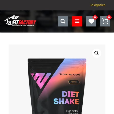
Ielogoties