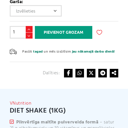
Garša:
Diet
PIEVIENOT GROZAM
Shake
(1kg)
A
daudzums
l
Pasūti
tagad
un mēs izsūtīsim
jau nākamajā darba dienā!
t
e
r
Dalīties:
n
a
t
i
v
VNutrition
e
DIET SHAKE (1KG)
:
Pilnvērtīga maltīte pulverveida formā
– satur