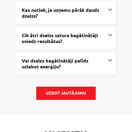
Kas notiek, ja uzņemu pārāk daudz
dzelzs?
Cik ātri dzelzs uztura bagātinātāji
sniedz rezultātus?
Vai dzelzs bagātinātāji palīdz
uzlabot enerģiju?
UZDOT JAUTĀJUMU