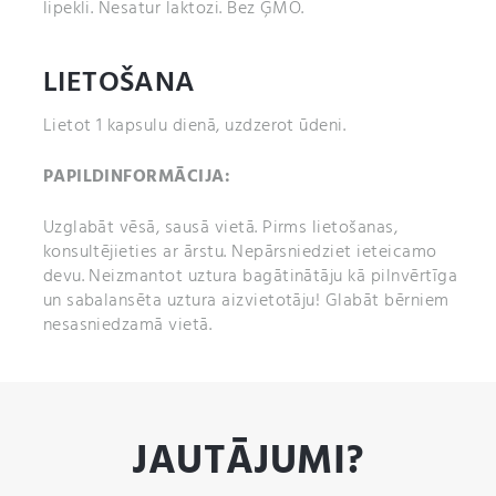
lipekli. Nesatur laktozi. Bez ĢMO.
LIETOŠANA
Lietot 1 kapsulu dienā, uzdzerot ūdeni.
PAPILDINFORMĀCIJA:
Uzglabāt vēsā, sausā vietā. Pirms lietošanas,
konsultējieties ar ārstu. Nepārsniedziet ieteicamo
devu. Neizmantot uztura bagātinātāju kā pilnvērtīga
un sabalansēta uztura aizvietotāju! Glabāt bērniem
nesasniedzamā vietā.
JAUTĀJUMI?