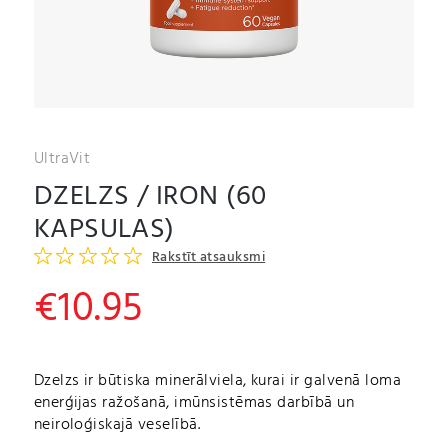
UltraVit
DZELZS / IRON (60
KAPSULAS)
Rakstīt atsauksmi
€
10.95
Dzelzs ir būtiska minerālviela, kurai ir galvenā loma
enerģijas ražošanā, imūnsistēmas darbībā un
neiroloģiskajā veselībā.