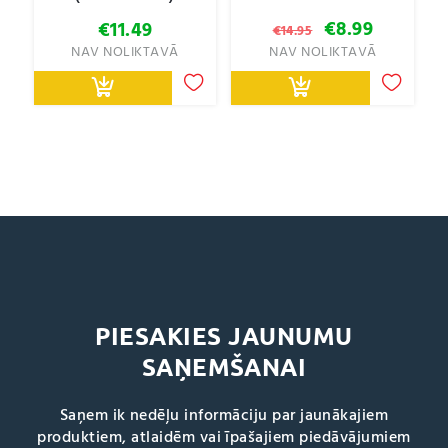
Original
Current
€
8.99
€
11.49
€
14.95
price
price
NAV NOLIKTAVĀ
NAV NOLIKTAVĀ
was:
is:
€14.95.
€8.99.
PIESAKIES JAUNUMU
SAŅEMŠANAI
Saņem ik nedēļu informāciju par jaunākajiem
produktiem, atlaidēm vai īpašajiem piedāvājumiem