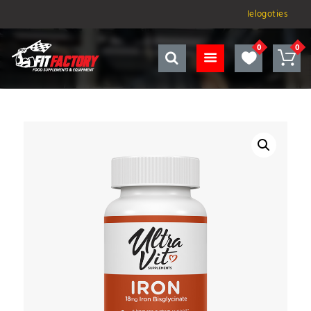
Ielogoties