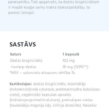
panesamību. Tiek apgalvots, ka dzelzs bisglicinātam
ir mazāk kuņģa-zarnu trakta blakusparādību, to
pareizi lietojot.
SASTĀVS
Saturs
1 kapsulā
Dzelzs bisglicināts
102 mg
-tostarp dzelzs
18 mg (129%**)
*NRV – uzturvielu atsauces vērtība %.
Sastāvdaļas:
dzelzs bisglicināts, biezinātāji
(mikrokristāliskā celuloze, preželatinizēta kukurūzas
ciete), vegāniskās kapsulas apvalks
(hidroksipropilmetilceluloze), pretsalipes vielas
(taukskābju magnija sāļi, silīcija dioksīds). Nesatur