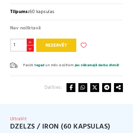
Tilpums:
60 kapsulas
Nav noliktavā
Dzelzs
REZERVĒT
/
Iron
A
(60
l
Pasūti
tagad
un mēs izsūtīsim
jau nākamajā darba dienā!
kapsulas)
t
daudzums
e
r
Dalīties:
n
a
t
i
v
UltraVit
e
DZELZS / IRON (60 KAPSULAS)
: