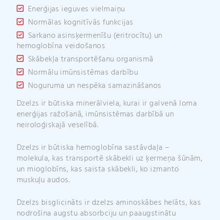
Enerģijas ieguves vielmaiņu
Normālas kognitīvās funkcijas
Sarkano asinsķermenīšu (eritrocītu) un
hemoglobīna veidošanos
Skābekļa transportēšanu organismā
Normālu imūnsistēmas darbību
Noguruma un nespēka samazināšanos
Dzelzs ir būtiska minerālviela, kurai ir galvenā loma
enerģijas ražošanā, imūnsistēmas darbībā un
neiroloģiskajā veselībā.
Dzelzs ir būtiska hemoglobīna sastāvdaļa –
molekula, kas transportē skābekli uz ķermeņa šūnām,
un mioglobīns, kas saista skābekli, ko izmanto
muskuļu audos.
Dzelzs bisglicināts ir dzelzs aminoskābes helāts, kas
nodrošina augstu absorbciju un paaugstinātu