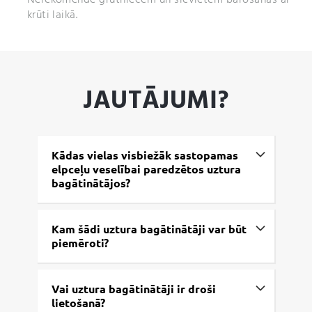
Nerekomendē grūtniecēm un sievietēm barošanas ar
krūti laikā.
JAUTĀJUMI?
Kādas vielas visbiežāk sastopamas
elpceļu veselībai paredzētos uztura
bagātinātājos?
Kam šādi uztura bagātinātāji var būt
piemēroti?
Vai uztura bagātinātāji ir droši
lietošanā?