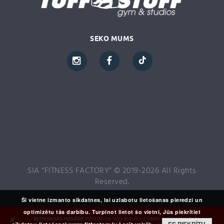
SEKO MUMS
SIA “FITNESS FACTORY” © 2019-2026 All Rights
Reserved.
Šī vietne izmanto sīkdatnes, lai uzlabotu lietošanas pieredzi un
optimizētu tās darbību. Turpinot lietot šo vietni, Jūs piekrītiet
×
BEZMAKSAS PIEGĀDE
PIRKUMIEM VIRS 40 EUR UZ OMNIVA PAKOMĀTIEM,