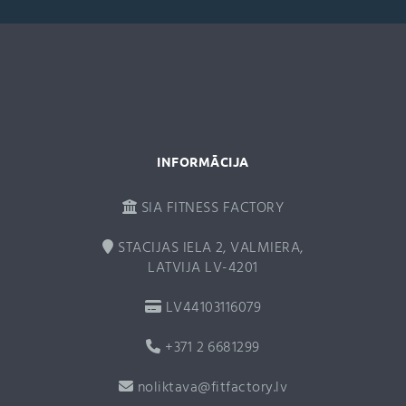
a
t
i
v
e
:
INFORMĀCIJA
SIA FITNESS FACTORY
STACIJAS IELA 2, VALMIERA,
LATVIJA LV-4201
LV44103116079
+371 2 6681299
noliktava@fitfactory.lv