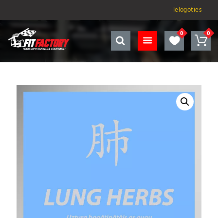
Ielogoties