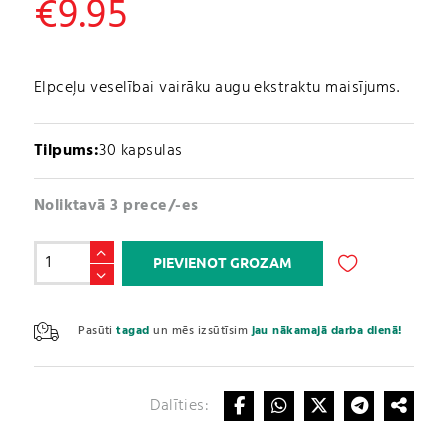
€
9.95
Elpceļu veselībai vairāku augu ekstraktu maisījums.
Tilpums:
30 kapsulas
Noliktavā 3 prece/-es
Elpceļu
PIEVIENOT GROZAM
veselībai
/
A
Lung
l
Pasūti
tagad
un mēs izsūtīsim
jau nākamajā darba dienā!
Herbs
t
(30
e
kapsulas)
r
daudzums
Dalīties:
n
a