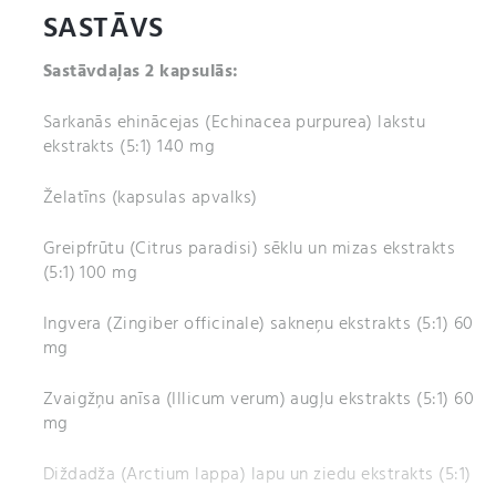
SASTĀVS
Sastāvdaļas 2 kapsulās:
Sarkanās ehinācejas (Echinacea purpurea) lakstu
ekstrakts (5:1) 140 mg
Želatīns (kapsulas apvalks)
Greipfrūtu (Citrus paradisi) sēklu un mizas ekstrakts
(5:1) 100 mg
Ingvera (Zingiber officinale) sakneņu ekstrakts (5:1) 60
mg
Zvaigžņu anīsa (Illicum verum) augļu ekstrakts (5:1) 60
mg
Diždadža (Arctium lappa) lapu un ziedu ekstrakts (5:1)