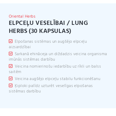
t
i
v
Oriental Herbs
e
ELPCEĻU VESELĪBAI / LUNG
:
HERBS (30 KAPSULAS)
Elpošanas sistēmas un augšējo elpceļu
aizsardzībai
Sarkanā ehināceja un diždadzis veicina organisma
imūnās sistēmas darbību
Veicina nomierinošu iedarbību uz rīkli un balss
saitēm
Veicina augšējo elpceļu stabilu funkcionēšanu
Ķiploki palīdz uzturēt veselīgas elpošanas
sistēmas darbību