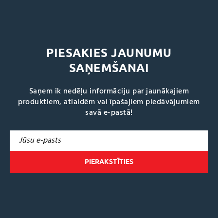
PIESAKIES JAUNUMU
SAŅEMŠANAI
Saņem ik nedēļu informāciju par jaunākajiem
produktiem, atlaidēm vai īpašajiem piedāvājumiem
savā e-pastā!
A
l
t
e
r
n