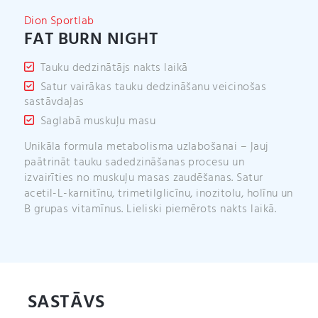
v
Dion Sportlab
e
FAT BURN NIGHT
:
Tauku dedzinātājs nakts laikā
Satur vairākas tauku dedzināšanu veicinošas
sastāvdaļas
Saglabā muskuļu masu
Unikāla formula metabolisma uzlabošanai – ļauj
paātrināt tauku sadedzināšanas procesu un
izvairīties no muskuļu masas zaudēšanas. Satur
acetil-L-karnitīnu, trimetilglicīnu, inozitolu, holīnu un
B grupas vitamīnus. Lieliski piemērots nakts laikā.
SASTĀVS