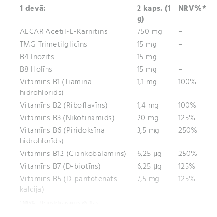
1 devā:
2 kaps. (1
NRV%*
g)
ALCAR Acetil-L-Karnitīns
750 mg
–
TMG Trimetilglicīns
15 mg
–
B4 Inozīts
15 mg
–
B8 Holīns
15 mg
–
Vitamīns B1 (Tiamīna
1,1 mg
100%
hidrohlorīds)
Vitamīns B2 (Riboflavīns)
1,4 mg
100%
Vitamīns B3 (Nikotīnamīds)
20 mg
125%
Vitamīns B6 (Piridoksīna
3,5 mg
250%
hidrohlorīds)
Vitamīns B12 (Ciānkobalamīns)
6,25 μg
250%
Vitamīns B7 (D-biotīns)
6,25 μg
125%
Vitamīns B5 (D-pantotenāts
7,5 mg
125%
kalcija)
* NRV% – Uzturvielu atsauces vērtības.
100 g Uzturvērtība: Enerģētiskā vērtība: 289 kJ / 68 kcal; Tauki: <1 g; tostarp piesātinātās