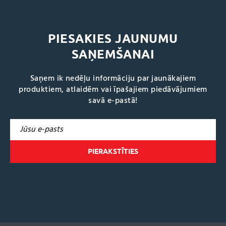
PIESAKIES JAUNUMU
SAŅEMŠANAI
Saņem ik nedēļu informāciju par jaunākajiem
produktiem, atlaidēm vai īpašajiem piedāvājumiem
savā e-pastā!
A
l
t
e
r
n
a
t