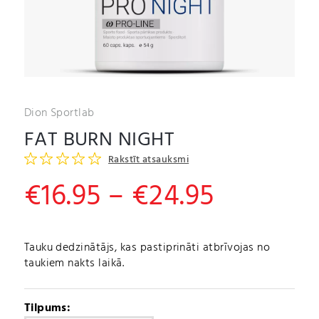
Dion Sportlab
FAT BURN NIGHT
Rakstīt atsauksmi
Price
€
16.95
–
€
24.95
range:
€16.95
Tauku dedzinātājs, kas pastiprināti atbrīvojas no
taukiem nakts laikā.
through
€24.95
Tilpums: