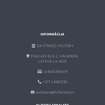
i
v
e
:
INFORMĀCIJA
SIA FITNESS FACTORY
STACIJAS IELA 2, VALMIERA,
LATVIJA LV-4201
LV44103116079
+371 2 6681299
noliktava@fitfactory.lv