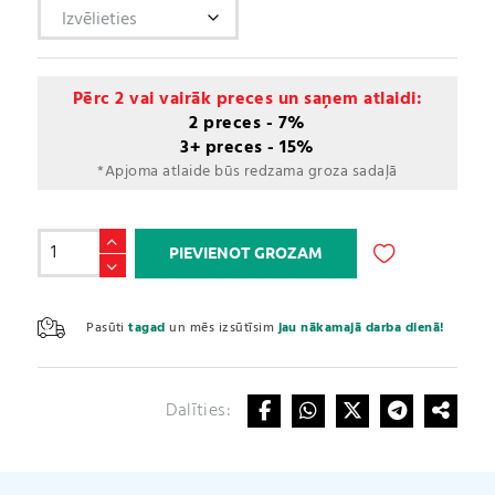
Pērc 2 vai vairāk preces un saņem atlaidi:
2 preces - 7%
3+ preces - 15%
*Apjoma atlaide būs redzama groza sadaļā
Fat
PIEVIENOT GROZAM
Burn
Night
A
daudzums
l
Pasūti
tagad
un mēs izsūtīsim
jau nākamajā darba dienā!
t
e
r
Dalīties:
n
a
t
i