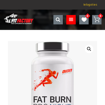
Ielogoties