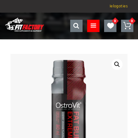
Ielogoties