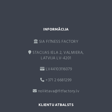
v
e
:
INFORMĀCIJA
SIA FITNESS FACTORY
STACIJAS IELA 2, VALMIERA,
LATVIJA LV-4201
LV44103116079
+371 2 6681299
noliktava@fitfactory.lv
KLIENTU ATBALSTS