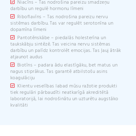
Niacīns – Tas nodrošina pareizu smadzeņu
darbību un regulē hormonu līmeni
Riboflavīns – Tas nodrošina pareizu nervu
sistēmas darbību. Tas var regulēt serotonīna un
dopamīna līmeni
Pantotēnskābe – piedalās holesterīna un
taukskābju sintēzē. Tas veicina nervu sistēmas
darbību un palīdz kontrolēt emocijas. Tas ļauj ātrāk
atjaunot audus
Biotīns – padara ādu elastīgāku, bet matus un
nagus stiprākus. Tas garantē atbilstošu asins
koagulāciju
Klientu veselības labad mūsu ražotie produkti
tiek regulāri pārbaudīti neatkarīgā akreditētā
laboratorijā, lai nodrošinātu un uzturētu augstāko
kvalitāti