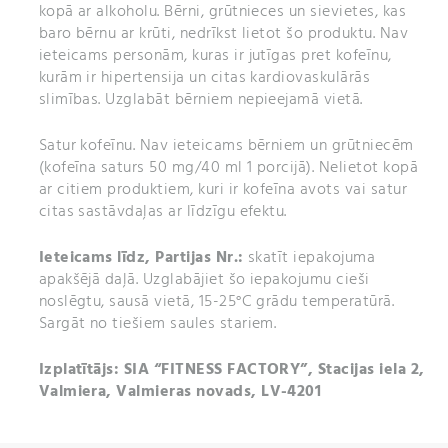
kopā ar alkoholu. Bērni, grūtnieces un sievietes, kas
baro bērnu ar krūti, nedrīkst lietot šo produktu. Nav
ieteicams personām, kuras ir jutīgas pret kofeīnu,
kurām ir hipertensija un citas kardiovaskulārās
slimības. Uzglabāt bērniem nepieejamā vietā.
Satur kofeīnu. Nav ieteicams bērniem un grūtniecēm
(kofeīna saturs 50 mg/40 ml 1 porcijā). Nelietot kopā
ar citiem produktiem, kuri ir kofeīna avots vai satur
citas sastāvdaļas ar līdzīgu efektu.
Ieteicams līdz,
Partijas Nr.:
skatīt iepakojuma
apakšējā daļā. Uzglabājiet šo iepakojumu cieši
noslēgtu, sausā vietā, 15-25°C grādu temperatūrā.
Sargāt no tiešiem saules stariem.
Izplatītājs: SIA “FITNESS FACTORY”, Stacijas iela 2,
Valmiera, Valmieras novads, LV-4201