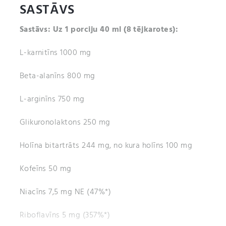
SASTĀVS
Sastāvs: Uz 1 porciju 40
ml (8 tējkarotes):
L-karnitīns 1000 mg
Beta-alanīns 800 mg
L-arginīns 750 mg
Glikuronolaktons 250 mg
Holīna bitartrāts 244 mg, no kura holīns 100 mg
Kofeīns 50 mg
Niacīns 7,5 mg NE (47%*)
Riboflavīns 5 mg (357%*)