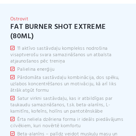
t
i
v
Ostrovit
e
FAT BURNER SHOT EXTREME
:
(80ML)
11 aktīvo sastāvdaļu komplekss nodrošina
visaptverošu svara samazināšanos un atbalsta
atjaunošanos pēc treniņa
Palielina enerģiju
Pārdomāta sastāvdaļu kombinācija, dos spēku,
uzlabos koncentrēšanos un motivāciju, kā arī liks
ātrāk atgūt formu
Satur virkni sastāvdaļu, kas ir atbildīgas par
taukaudu samazināšanos, t.sk. beta-alanīns, L-
karnitīns, kofeīns, holīns un pantotēnskābe
Ērta neliela dzēriena forma ir ideāls piedāvājums
cilvēkiem, kuri novērtē komfortu
Beta-alanīns – palīdz veidot muskuļu masu un