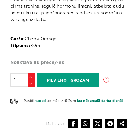
pirms treniņa, regulē hormonu līmeni, atbalsta audu
un muskuļu atjaunošanos pēc slodzes un nodrošina
veselīgu izskatu.
Garša:
Cherry Orange
Tilpums:
80ml
Noliktavā 80 prece/-es
Fat
PIEVIENOT GROZAM
Burner
SHOT
A
extreme
l
Pasūti
tagad
un mēs izsūtīsim
jau nākamajā darba dienā!
(80ml)
t
daudzums
e
r
Dalīties:
n
a