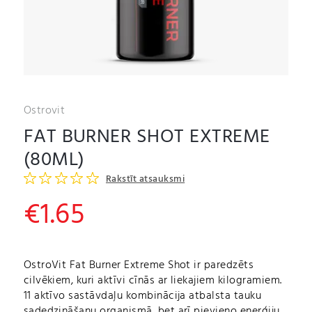
Ostrovit
FAT BURNER SHOT EXTREME
(80ML)
Rakstīt atsauksmi
€
1.65
OstroVit Fat Burner Extreme Shot ir paredzēts
cilvēkiem, kuri aktīvi cīnās ar liekajiem kilogramiem.
11 aktīvo sastāvdaļu kombinācija atbalsta tauku
sadedzināšanu organismā, bet arī pievieno enerģiju