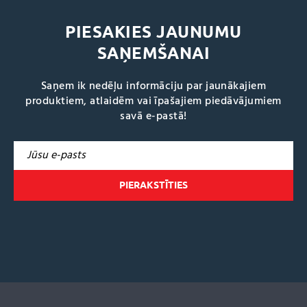
PIESAKIES JAUNUMU
SAŅEMŠANAI
Saņem ik nedēļu informāciju par jaunākajiem
produktiem, atlaidēm vai īpašajiem piedāvājumiem
savā e-pastā!
A
l
t
e
r
n
a
t
i