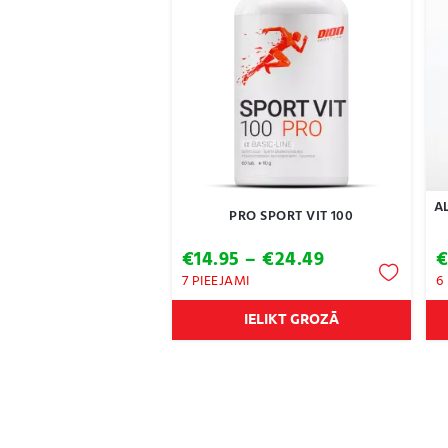
A
PRO SPORT VIT 100
Price
€
14.95
–
€
24.49
range:
7 PIEEJAMI
6
€14.95
through
IELIKT GROZĀ
€24.49