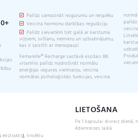
normāl
Palīdz samazināt nogurumu un nespēku
50+
palīdz
Veicina hormonu darbības regulāciju
veicin
Palīdz sievietēm tikt galā ar karstuma
Linsēk
viļņiem, svīšanu, nemieru un uzbudinājumu,
karstu
s
kas ir saistīti ar menopauzi
uzbudi
Femarelle® Recharge sastāvā esošais B6
Produkts paredzēts lietošanai menopauzes
kcijas
vecum
vitamīns palīdz nodrošināt normālu
rbību
enerģijas ieguves vielmaiņu, veicina
normālas psiholoģiskās funkcijas, veicina
LIETOŠANA
Pa 1 kapsulai divreiz dienā, n
ēdienreizes laikā.
s
ekstrakts
)
, linsēklu