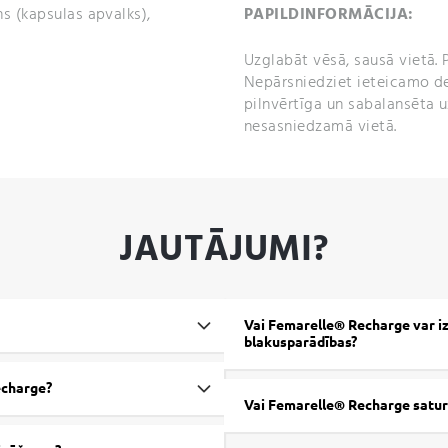
īns (kapsulas apvalks),
PAPILDINFORMĀCIJA:
Uzglabāt vēsā, sausā vietā. P
Nepārsniedziet ieteicamo de
pilnvērtīga un sabalansēta u
nesasniedzamā vietā.
JAUTĀJUMI?
Vai Femarelle® Recharge var i
blakusparādības?
echarge?
Vai Femarelle® Recharge satu