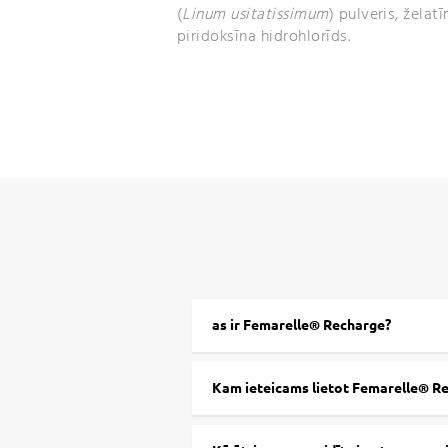
(
Linum
usitatissimum
) pulveris, želat
piridoksīna hidrohlorīds.
as ir Femarelle® Recharge?
Kam ieteicams lietot Femarelle® R