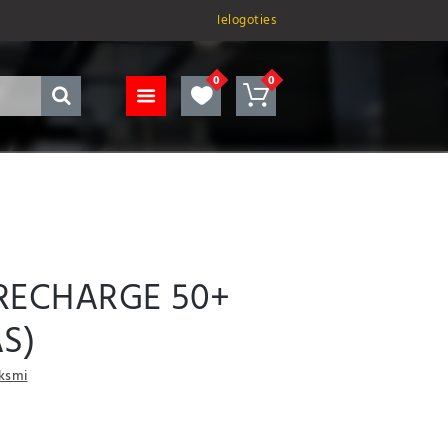
Ielogoties
RECHARGE 50+
S)
uksmi