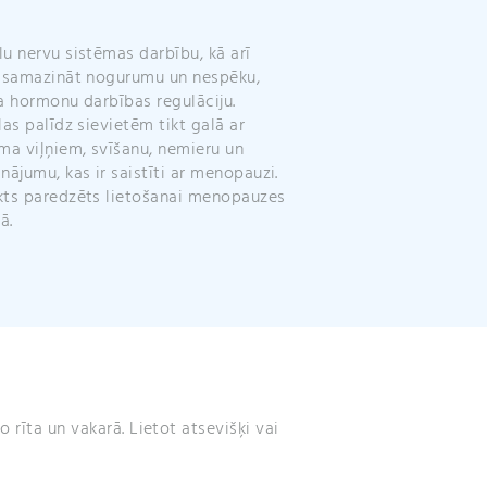
e
:
u nervu sistēmas darbību, kā arī
 samazināt nogurumu un nespēku,
a hormonu darbības regulāciju.
las palīdz sievietēm tikt galā ar
ma viļņiem, svīšanu, nemieru un
nājumu, kas ir saistīti ar menopauzi.
ā.
o rīta un vakarā. Lietot atsevišķi vai