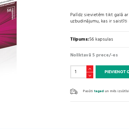
Palīdz sievietēm tikt galā a
uzbudinājumu, kas ir saistīt
Tilpums:
56 kapsulas
Noliktavā 5 prece/-es
Femarelle
PIEVIENOT
Recharge
50+
(56
Pasūti
tagad
un mēs izsūtī
kapsulas)
daudzums