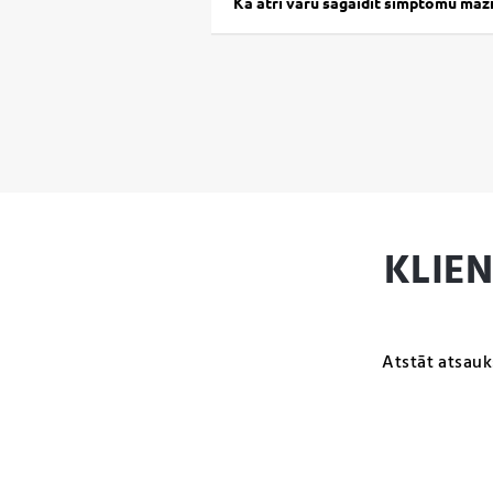
Kā ātri varu sagaidīt simptomu maz
KLIE
Atstāt atsauk