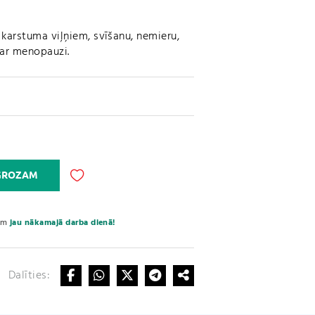
r karstuma viļņiem, svīšanu, nemieru,
i ar menopauzi.
A
 GROZAM
l
t
e
sim
jau nākamajā darba dienā!
r
n
a
Dalīties:
t
i
v