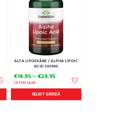
ALFA LIPOSKĀBE / ALPHA LIPOIC
ACID 300MG
Price
€
14.95
–
€
24.95
range:
19 PIEEJAMI
€14.95
through
IELIKT GROZĀ
€24.95