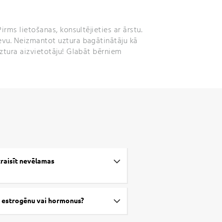
irms lietošanas, konsultējieties ar ārstu.
vu. Neizmantot uztura bagātinātāju kā
ztura aizvietotāju! Glabāt bērniem
zraisīt nevēlamas
r estrogēnu vai hormonus?