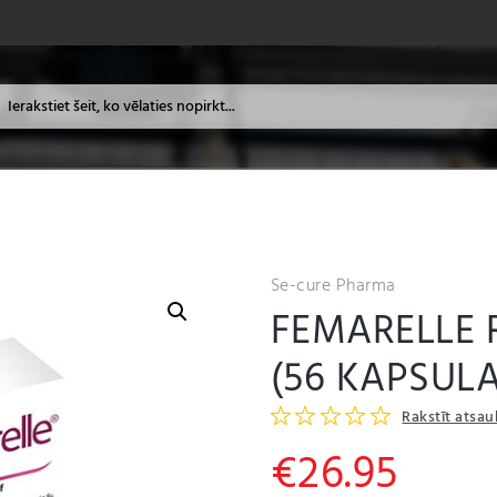
Se-cure Pharma
FEMARELLE 
(56 KAPSULA
Rakstīt atsa
€
26.95