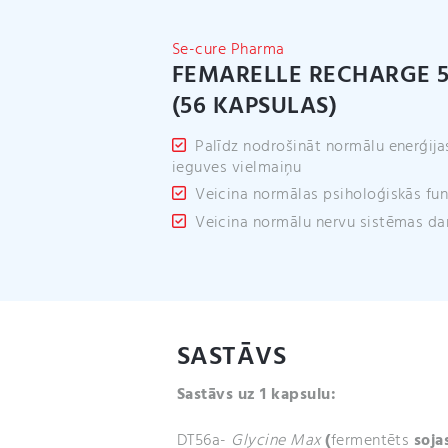
Se-cure Pharma
FEMARELLE RECHARGE 
(56 KAPSULAS)
Palīdz nodrošināt normālu enerģija
ieguves vielmaiņu
Veicina normālas psiholoģiskās fun
Veicina normālu nervu sistēmas da
SASTĀVS
Sastāvs uz 1 kapsulu:
DT56a-
G
lycine
Max
(
fermentēts
soja