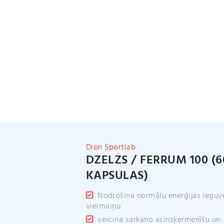
Dion Sportlab
DZELZS / FERRUM 100 (6
KAPSULAS)
Nodrošina normālu enerģijas ieguv
vielmaiņu
veicina sarkano asinsķermenīšu un