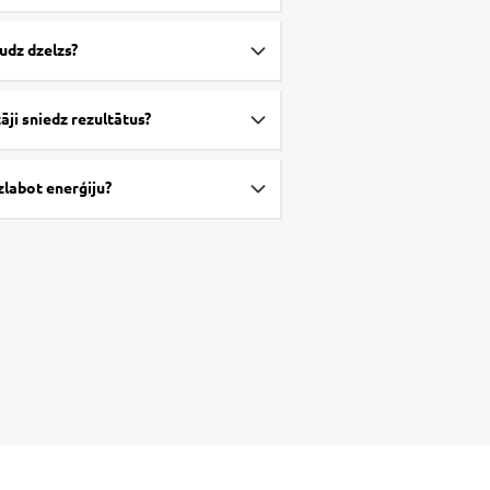
udz dzelzs?
āji sniedz rezultātus?
zlabot enerģiju?