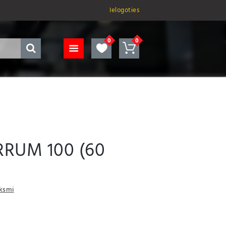
Ielogoties
RRUM 100 (60
uksmi