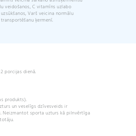
tamīns veicina sarkano asinsķermenīšu
 transportēšanu ķermenī.
1-2 porcijas dienā.
as produkts).
turs un veselīgs dzīvesveids ir
. Neizmantot sporta uzturs kā pilnvērtīga
totāju.