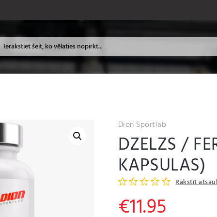
Dion Sportlab
DZELZS / FE
KAPSULAS)
Rakstīt atsa
€
11.95