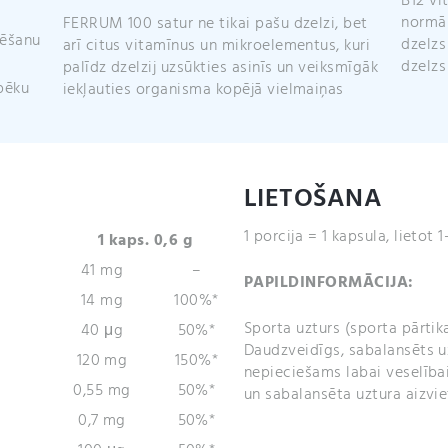
B12 vi
FERRUM 100 satur ne tikai pašu dzelzi, bet
normālu veidošanos, C vitamīns uzlabo
tēšanu
arī citus vitamīnus un mikroelementus, kuri
dzelzs uzsūkšanos, Varš veicina normālu
dzelzs
palīdz dzelzij uzsūkties asinīs un veiksmīgāk
pēku
iekļauties organisma kopējā vielmaiņas
LIETOŠANA
1 porcija = 1 kapsula, lietot 
1 kaps. 0,6 g
41 mg
–
PAPILDINFORMĀCIJA:
14 mg
100%*
Sporta uzturs (sporta pārtik
40 μg
50%*
Daudzveidīgs, sabalansēts uz
120 mg
150%*
nepieciešams labai veselībai
0,55 mg
50%*
un sabalansēta uztura aizvie
0,7 mg
50%*