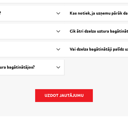
?
Kas notiek, ja uzņemu pārāk da
Cik ātri dzelzs uztura bagātināt
Vai dzelzs bagātinātāji palīdz u
ura bagātinātājos?
UZDOT JAUTĀJUMU