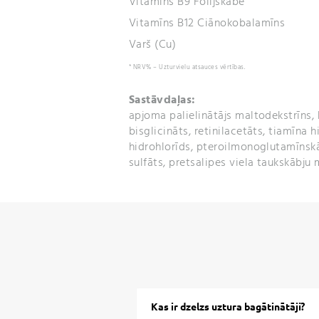
Vitamīns B9 Folijskābe
Vitamīns B12 Ciānokobalamīns
Varš (Cu)
* NRV% – Uzturvielu atsauces vērtības.
Sastāvdaļas:
apjoma palielinātājs maltodekstrīns, 
bisglicināts, retinilacetāts, tiamīna h
hidrohlorīds, pteroilmonoglutamīnsk
sulfāts, pretsalipes viela taukskābju m
Kas ir dzelzs uztura bagātinātāji?