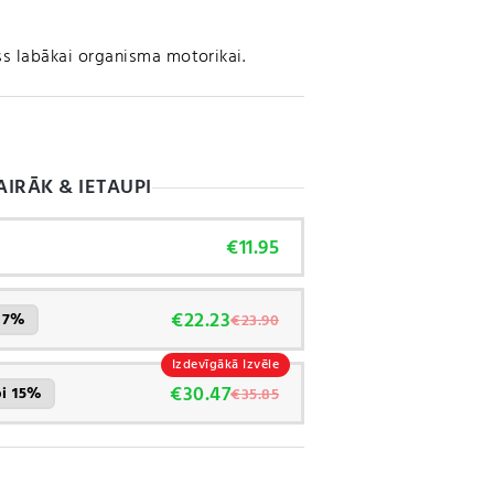
s labākai organisma motorikai.
AIRĀK & IETAUPI
€
11.95
€
22.23
i 7%
€
23.90
Izdevīgākā Izvēle
€
30.47
pi 15%
€
35.85