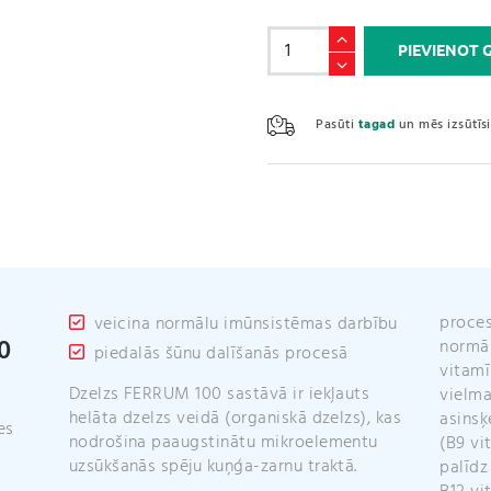
Dzelzs
PIEVIENOT
/
Ferrum
100
Pasūti
tagad
un mēs izsūtī
(60
kapsulas)
daudzums
proces
veicina normālu imūnsistēmas darbību
0
normāl
piedalās šūnu dalī­šanās procesā
vitamī
Dzelzs FERRUM 100 sastāvā ir iekļauts
vielma
helāta dzelzs veidā (organiskā dzelzs), kas
asinsķ
es
nodrošina paaugstinātu mikroelementu
(B9 vi
uzsūkšanās spēju kuņģa-zarnu traktā.
palīdz