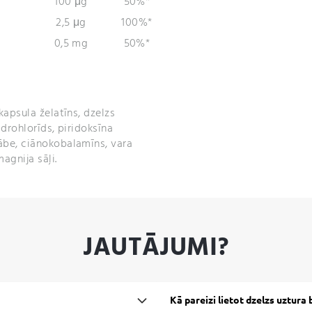
100 μg
50%*
2,5 μg
100%*
0,5 mg
50%*
kapsula želatīns, dzelzs
idrohlorīds, piridoksīna
ābe, ciānokobalamīns, vara
agnija sāļi.
JAUTĀJUMI?
Kā pareizi lietot dzelzs uztura