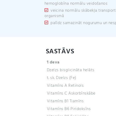
hemoglobīna normālu veidošanos
veicina normālu skābekļa transpor
organismā
palīdz samazināt nogurumu un nes
SASTĀVS
1 deva
Dzelzs bisglicināta helāts
t. sk. Dzelzs (Fe)
Vitamīns A Retinols
Vitamīns C Askorbīnskābe
Vitamīns B1 Tiamīns
Vitamīns B6 Piridoksīns