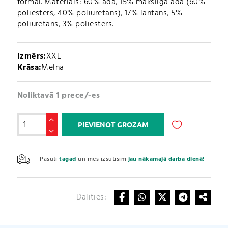
formai. Materiāls: 60% āda, 15% mākslīgā āda (60%
poliesters, 40% poliuretāns), 17% lantāns, 5%
poliuretāns, 3% poliesters.
Izmērs:
XXL
Krāsa:
Melna
Noliktavā 1 prece/-es
Fitnesa
PIEVIENOT GROZAM
Cimdi
(Profi
A
Gym
l
Pasūti
tagad
un mēs izsūtīsim
jau nākamajā darba dienā!
Gloves
t
Art.
e
No.
r
2450)
Dalīties:
n
daudzums
a
t