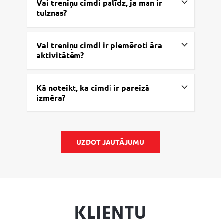
Vai treniņu cimdi palīdz, ja man ir
tulznas?
Vai treniņu cimdi ir piemēroti āra
aktivitātēm?
Kā noteikt, ka cimdi ir pareizā
izmēra?
UZDOT JAUTĀJUMU
KLIENTU