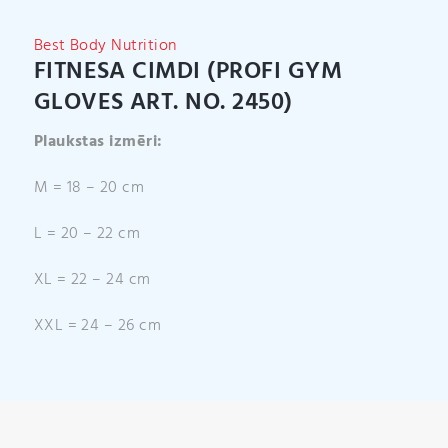
i
v
Best Body Nutrition
e
FITNESA CIMDI (PROFI GYM
:
GLOVES ART. NO. 2450)
Plaukstas izmēri:
M = 18 – 20 cm
L = 20 – 22 cm
XL = 22 – 24 cm
XXL = 24 – 26 cm