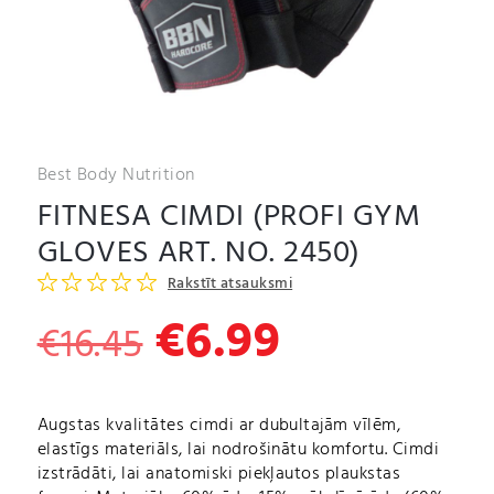
Best Body Nutrition
FITNESA CIMDI (PROFI GYM
GLOVES ART. NO. 2450)
Rakstīt atsauksmi
€
6.99
Original
Current
€
16.45
price
price
was:
is:
Augstas kvalitātes cimdi ar dubultajām vīlēm,
elastīgs materiāls, lai nodrošinātu komfortu. Cimdi
€16.45.
€6.99.
izstrādāti, lai anatomiski piekļautos plaukstas