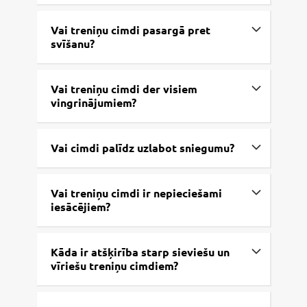
Vai treniņu cimdi pasargā pret
svīšanu?
Vai treniņu cimdi der visiem
vingrinājumiem?
Vai cimdi palīdz uzlabot sniegumu?
Vai treniņu cimdi ir nepieciešami
iesācējiem?
Kāda ir atšķirība starp sieviešu un
vīriešu treniņu cimdiem?