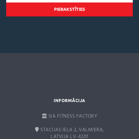
A
l
t
e
r
n
a
t
i
v
e
:
INFORMĀCIJA
SIA FITNESS FACTORY
STACIJAS IELA 2, VALMIERA,
LATVIJA LV-4201