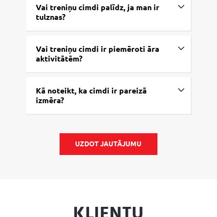
Vai treniņu cimdi palīdz, ja man ir
tulznas?
Vai treniņu cimdi ir piemēroti āra
aktivitātēm?
Kā noteikt, ka cimdi ir pareizā
izmēra?
UZDOT JAUTĀJUMU
KLIENTU