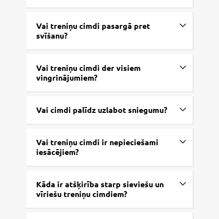
Vai treniņu cimdi pasargā pret
svīšanu?
Vai treniņu cimdi der visiem
vingrinājumiem?
Vai cimdi palīdz uzlabot sniegumu?
Vai treniņu cimdi ir nepieciešami
iesācējiem?
Kāda ir atšķirība starp sieviešu un
vīriešu treniņu cimdiem?