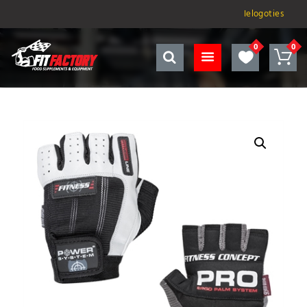
Ielogoties