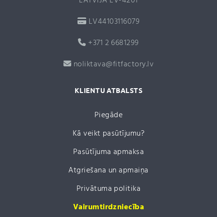
LATVIJA LV-4201
LV44103116079
+371 2 6681299
noliktava@fitfactory.lv
KLIENTU ATBALSTS
Piegāde
Kā veikt pasūtījumu?
Pasūtījuma apmaksa
Atgriešana un apmaiņa
Privātuma politika
Vairumtirdzniecība