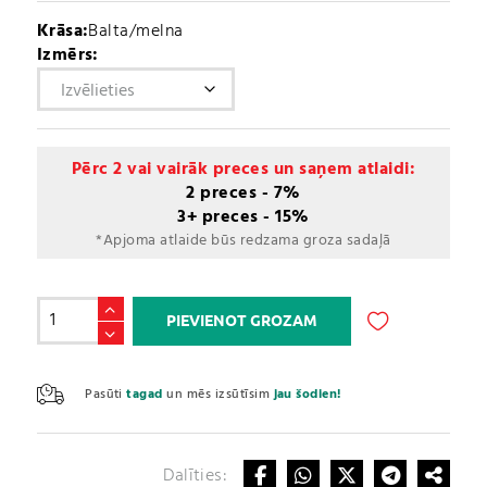
Krāsa:
Balta/melna
Izmērs:
Pērc 2 vai vairāk preces un saņem atlaidi:
2 preces - 7%
3+ preces - 15%
*Apjoma atlaide būs redzama groza sadaļā
Fitness
PIEVIENOT GROZAM
gloves
(PS-
A
2300)
l
Pasūti
tagad
un mēs izsūtīsim
jau šodien!
daudzums
t
e
r
Dalīties:
n