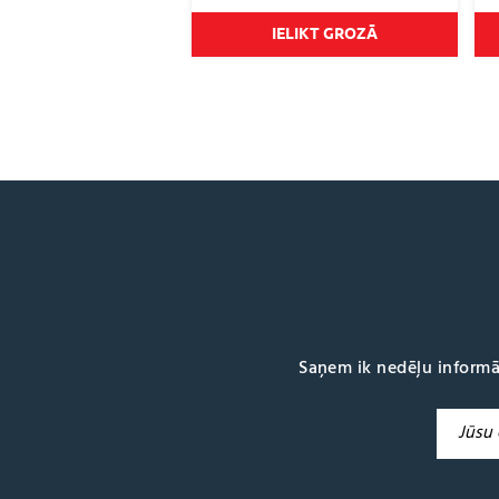
IELIKT GROZĀ
Saņem ik nedēļu informā
A
l
t
e