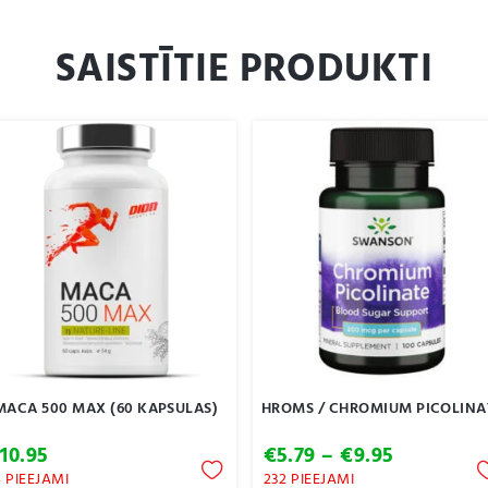
SAISTĪTIE PRODUKTI
MACA 500 MAX (60 KAPSULAS)
HROMS / CHROMIUM PICOLINA
Price
€
10.95
€
5.79
–
€
9.95
range:
4 PIEEJAMI
232 PIEEJAMI