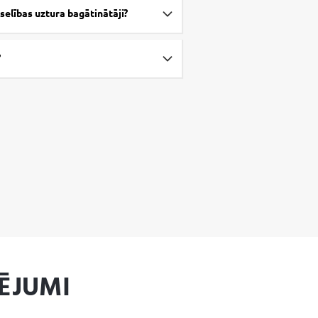
selības uztura bagātinātāji?
?
ĒJUMI