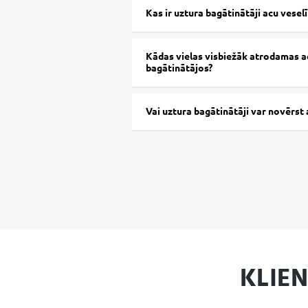
myrtillus
) ogu ekstrakts (25 % antocian
Kas ir uztura bagātinātāji acu veselī
officinalis
) ziedu ekstrakts, A vitamīns
(pteroilmonoglutamīnskābe), ar selēn
(selēnmetionīns).
Kādas vielas visbiežāk atrodamas a
bagātinātājos?
Vai uztura bagātinātāji var novērst 
KLIE