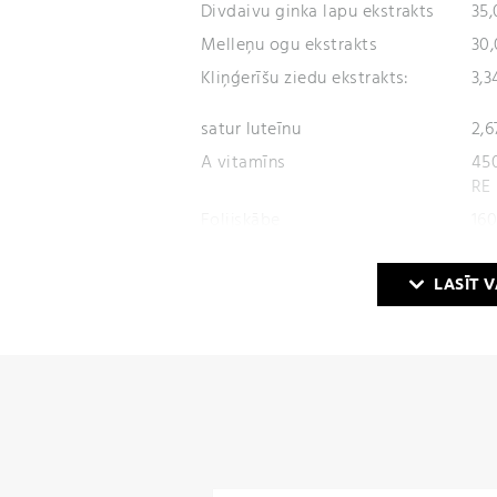
Divdaivu ginka lapu ekstrakts
35
Melleņu ogu ekstrakts
30
Kliņģerīšu ziedu ekstrakts:
3,
satur luteīnu
2,
A vitamīns
45
RE
Folijskābe
160
Selēns
30,
*NRV- uzturvielu atsauces vērtība
LASĪT 
** uzturvielu atsauces vērtība nav not
Sastāvdaļas:
žibulīšu (
Euphrasia offic
hidroksipropilmetilceluloze (kapsulas 
sinensis
) lapu ekstrakts (95 % polifeno
aurantium L.)
augļu ekstrakts, divdaiv
ekstrakts (24% flavonoīdi/ 6% ginkolīd