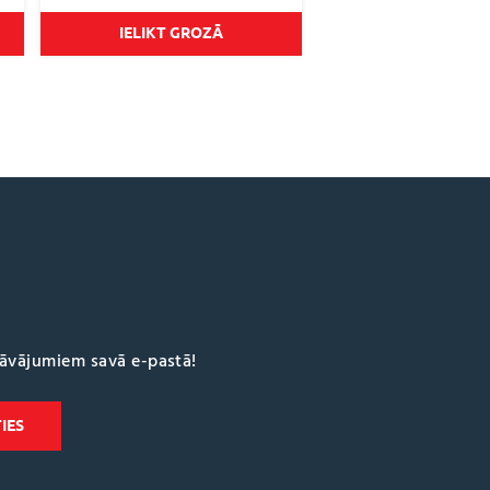
€22.95
through
IELIKT GROZĀ
€36.95
dāvājumiem savā e-pastā!