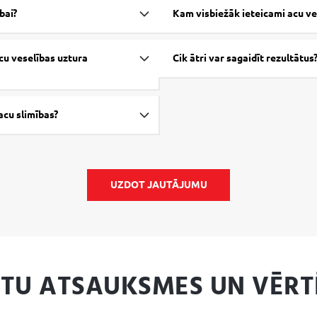
idīni), kliņģerīšu (
Calendula
bai?
Kam visbiežāk ieteicami acu ve
 (retinols), folijskābe
u bagātināts raugs
cu veselības uztura
Cik ātri var sagaidīt rezultātus
acu slimības?
UZDOT JAUTĀJUMU
NTU ATSAUKSMES UN VĒRT