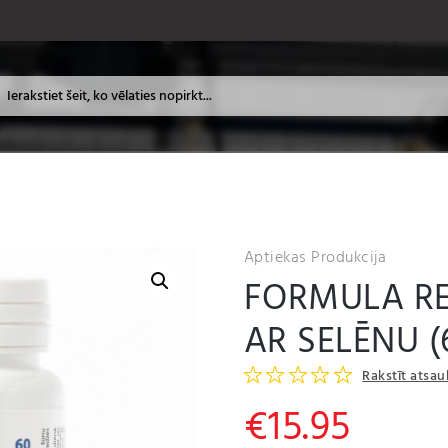
Aptiekas Produkcija
FORMULA RE
AR SELĒNU (
Rakstīt atsa
€
15.95