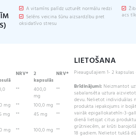
A vitamīns palīdz uzturēt normālu redzi
Žib
CĪM
acs tī
Selēns veicina šūnu aizsardzību pret
oksidatīvo stresu
S)
LIETOŠANA
Pieaugušajiem 1- 2 kapsulas 
NRV*
2
NRV*
psulā
kapsulās
Brīdinājumi:
Neizmantot uzt
0,0
**
400,0
**
sabalansēta uztura aizvieto
mg
devu. Nelietot individuālas 
,0 mg
**
100,0 mg
**
produkta iepakojums ir bojā
vairāk epigallokatehīn-3-gall
,5 mg
**
45 mg
**
dienā lietojat citus produktu
grūtniecēm, ar krūti barojoš
,0 mg
**
100,0 mg
**
18 gadiem. Nelietot tukšā dū