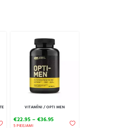
TE
VITAMĪNI / OPTI MEN
Price
€
22.95
–
€
36.95
range:
5 PIEEJAMI