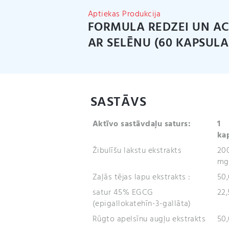
Aptiekas Produkcija
FORMULA REDZEI UN A
AR SELĒNU (60 KAPSULA
SASTĀVS
Aktīvo sastāvdaļu saturs:
1
ka
Žibulīšu lakstu ekstrakts
20
mg
Zaļās tējas lapu ekstrakts :
50
satur 45% EGCG
22
(epigallokatehīn-3-gallāta)
Rūgto apelsīnu augļu ekstrakts
50