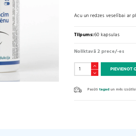
Acu un redzes veselībai ar p
Tilpums:
60 kapsulas
Noliktavā 2 prece/-es
Formula
PIEVIENOT
redzei
un
acīm
Pasūti
tagad
un mēs izsūtī
ar
selēnu
(60
kapsulas)
daudzums