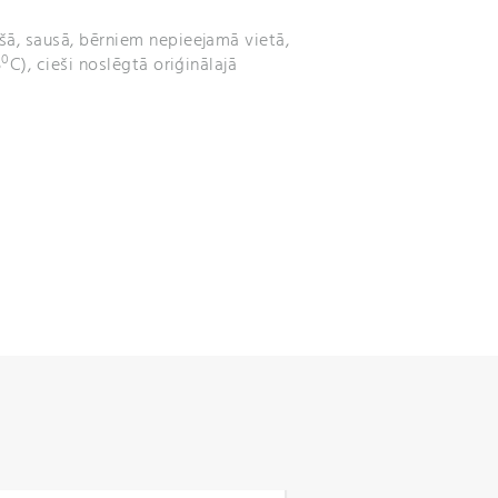
ā, sausā, bērniem nepieejamā vietā,
0
5
C), cieši noslēgtā oriģinālajā