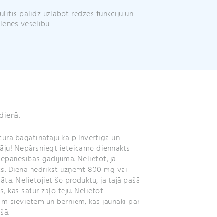
:
ulītis palīdz uzlabot redzes funkciju un
klenes veselību
dienā.
ura bagātinātāju kā pilnvērtīga un
tāju! Nepārsniegt ieteicamo diennakts
nepanesības gadījumā. Nelietot, ja
ts. Dienā nedrīkst uzņemt 800 mg vai
āta. Nelietojiet šo produktu, ja tajā pašā
s, kas satur zaļo tēju. Nelietot
ām sievietēm un bērniem, kas jaunāki par
šā.