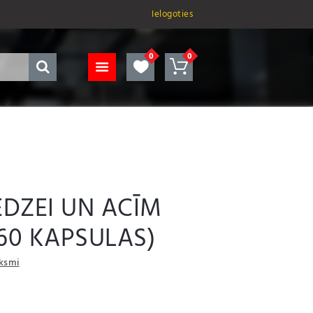
Ielogoties
DZEI UN ACĪM
60 KAPSULAS)
uksmi