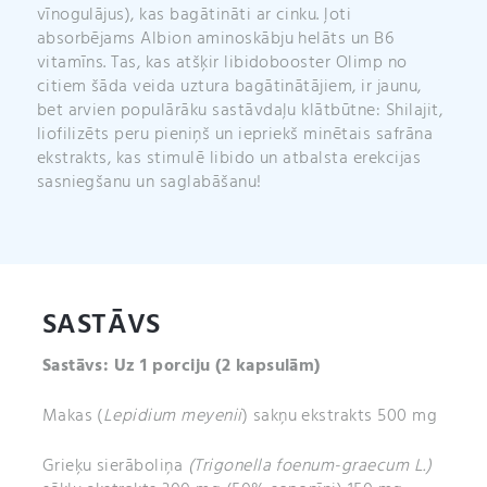
vīnogulājus), kas bagātināti ar cinku. ļoti
absorbējams Albion aminoskābju helāts un B6
vitamīns. Tas, kas atšķir libidobooster Olimp no
citiem šāda veida uztura bagātinātājiem, ir jaunu,
bet arvien populārāku sastāvdaļu klātbūtne: Shilajit,
liofilizēts peru pieniņš un iepriekš minētais safrāna
ekstrakts, kas stimulē libido un atbalsta erekcijas
sasniegšanu un saglabāšanu!
SASTĀVS
Sastāvs: Uz 1 porciju
(2 kapsulām)
Makas (
Lepidium meyenii
) sakņu ekstrakts 500 mg
Grieķu sierāboliņa
(Trigonella foenum-graecum L.)