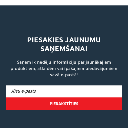
PIESAKIES JAUNUMU
SAŅEMŠANAI
Saņem ik nedēļu informāciju par jaunākajiem
produktiem, atlaidēm vai īpašajiem piedāvājumiem
savā e-pastā!
A
l
t
e
r