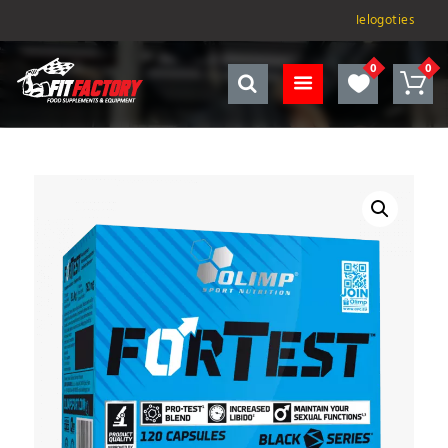
Ielogoties