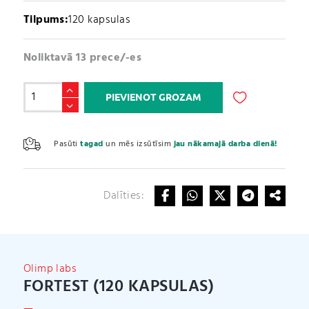
Tilpums:
120 kapsulas
Noliktavā 13 prece/-es
ForTest
PIEVIENOT GROZAM
(120
kapsulas)
A
daudzums
l
Pasūti
tagad
un mēs izsūtīsim
jau nākamajā darba dienā!
t
e
r
Dalīties:
n
a
t
i
v
Olimp labs
e
FORTEST (120 KAPSULAS)
: