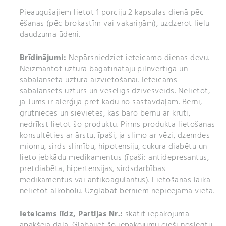
Pieaugušajiem lietot 1 porciju 2 kapsulas dienā pēc
Sastāvdaļas:
makas (
Lepidium meyenii
) sakņu
ēšanas (pēc brokastīm vai vakariņām), uzdzerot lielu
ekstrakts, Grieķu sierāboliņa (
Trigonella foenum-
daudzuma ūdeni.
graecum L.)
sēklu ekstrakts, mumijo (
Asphaltum
punjabianum
) pulveris, apjoma palielinātājs:
Brīdinājumi:
Nepārsniedziet ieteicamo dienas devu.
mikrokristāliskā celuloze, sausais Ķīnas citronliānas
Neizmantot uztura bagātinātāju pilnvērtīga un
(
Schisandra chinensis
)
(Turcz.) (Baill.
) augļu ekstrakts,
sabalansēta uztura aizvietošanai. Ieteicams
liofilizēts bišu māšu (
Apis mellifica
) peru pieniņš,
sabalansēts uzturs un veselīgs dzīvesveids. Nelietot,
cinka bisglicināts, pretsalipes vielas: taukskābju
ja Jums ir alerģija pret kādu no sastāvdaļām. Bērni,
magnija sāļi, silīcija dioksīds, krokusa (
Crocus sativus
grūtnieces un sievietes, kas baro bērnu ar krūti,
L
.) ziedu ekstrakts, piridoksīna hidrohlorīds (vitamīns
nedrīkst lietot šo produktu. Pirms produkta lietošanas
B6), kapsula: (želatīns, krāsviela: E172).
konsultēties ar ārstu, īpaši, ja slimo ar vēzi, dzemdes
miomu, sirds slimību, hipotensiju, cukura diabētu un
lieto jebkādu medikamentus (īpaši: antidepresantus,
pretdiabēta, hipertensijas, sirdsdarbības
medikamentus vai antikoagulantus). Lietošanas laikā
nelietot alkoholu. Uzglabāt bērniem nepieejamā vietā.
Ieteicams līdz,
Partijas Nr.:
skatīt iepakojuma
apakšējā daļā. Glabājiet šo iepakojumu cieši noslēgtu