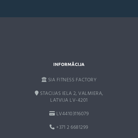
n
a
t
i
v
e
:
INFORMĀCIJA
SIA FITNESS FACTORY
STACIJAS IELA 2, VALMIERA,
LATVIJA LV-4201
LV44103116079
+371 2 6681299