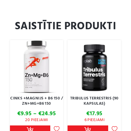
SAISTĪTIE PRODUKTI
CINKS +MAGNIJS + B6 150 /
TRIBULUS TERRESTRIS (90
ZN+MG+B6 150
KAPSULAS)
Price
€
9.95
–
€
24.95
€
17.95
range:
20 PIEEJAMI
6 PIEEJAMI
€9.95