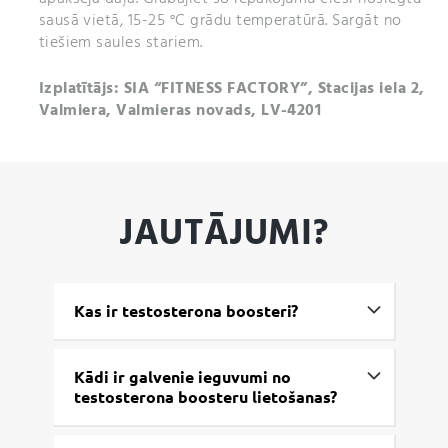
sausā vietā, 15-25 °C grādu temperatūrā. Sargāt no
tiešiem saules stariem.
Izplatītājs: SIA “FITNESS FACTORY”, Stacijas iela 2,
Valmiera, Valmieras novads, LV-4201
JAUTĀJUMI?
Kas ir testosterona boosteri?
Kādi ir galvenie ieguvumi no
testosterona boosteru lietošanas?