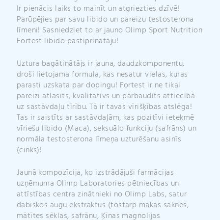
Ir pienācis laiks to mainīt un atgriezties dzīvē!
Parūpējies par savu libido un pareizu testosterona
līmeni! Sasniedziet to ar jauno Olimp Sport Nutrition
Fortest libido pastiprinātāju!
Uztura bagātinātājs ir jauna, daudzkomponentu,
droši lietojama formula, kas nesatur vielas, kuras
parasti uzskata par dopingu! Fortest ir ne tikai
pareizi atlasīts, kvalitatīvs un pārbaudīts attiecībā
uz sastāvdaļu tīrību. Tā ir tavas vīrišķības atslēga!
Tas ir saistīts ar sastāvdaļām, kas pozitīvi ietekmē
vīriešu libido (Maca), seksuālo funkciju (safrāns) un
normāla testosterona līmeņa uzturēšanu asinīs
(cinks)!
Jaunā kompozīcija, ko izstrādājuši farmācijas
uzņēmuma Olimp Laboratories pētniecības un
attīstības centra zinātnieki no Olimp Labs, satur
dabiskos augu ekstraktus (tostarp makas saknes,
mātītes sēklas, safrānu, Ķīnas magnolijas