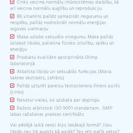
Cinks veicina normālu imūnsistēmas darbību, kā
arī veicina normālu auglību un reprodukciju
B6 vitamīns palīdz samazināt nogurumu un
nespēku, palīdz nodrošināt normālu enerģijas
ieguves vielmaiņu
Maka uzlabo seksuālo sniegumu. Maka palīdz
uzlabot libido, palielina fizisko izturību, spēku un
enerģiju
Produktu kvalitāte apstiprināta Olimp
laboratorijā
Atbalsta libido un seksuālās funkcijas (Maca
saknes ekstrakts, safrāns)
Palīdz uzturēt pareizu testosterona līmeni asinīs
(cinks)
Nesatur vielas, ko uzskata par dopingu
Ražots atbilstoši ISO 9001 standartam. GMP
labas ražošanas prakses sertifikāts
Vai pēdējā laikā neesi bijis labākajā formā? Jūsu
libido nav tik augsts kā agrāk? Tev reti patīk sekss?