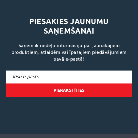
PIESAKIES JAUNUMU
SAŅEMŠANAI
Saņem ik nedēļu informāciju par jaunākajiem
produktiem, atlaidēm vai īpašajiem piedāvājumiem
savā e-pastā!
A
l
t
e
r
n
a
t