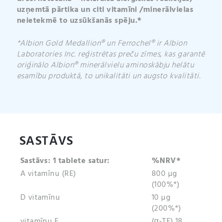
uzņemtā pārtika un citi vitamīni /minerālvielas
neietekmē to uzsūkšanās spēju.*
*Albion Gold Medallion® un Ferrochel® ir Albion
Laboratories Inc. reģistrētas preču zīmes, kas garantē
oriģinālo Albion® minerālvielu aminoskābju helātu
esamību produktā, to unikalitāti un augsto kvalitāti.
SASTĀVS
Sastāvs: 1 tablete satur:
%NRV*
A vitamīnu (RE)
800 µg
(100%*)
D vitamīnu
10 µg
(200%*)
vitamīnu E
(α-TE) 18