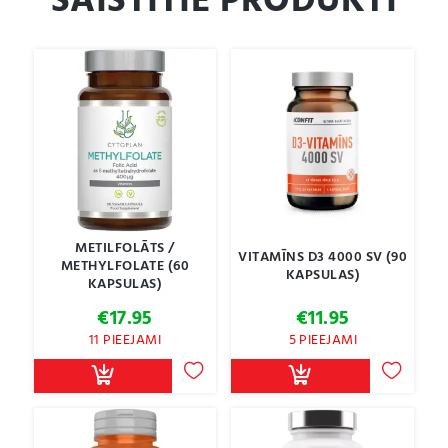
SAISTĪTIE PRODUKTI
METILFOLĀTS /
VITAMĪNS D3 4000 SV (90
METHYLFOLATE (60
KAPSULAS)
KAPSULAS)
€
17.95
€
11.95
11 PIEEJAMI
5 PIEEJAMI