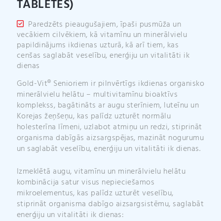
TABLETES)
Paredzēts pieaugušajiem, īpaši pusmūža un
vecākiem cilvēkiem, kā vitamīnu un minerālvielu
papildinājums ikdienas uzturā, kā arī tiem, kas
cenšas saglabāt veselību, enerģiju un vitalitāti ik
dienas
Gold-Vit® Senioriem ir pilnvērtīgs ikdienas organisko
minerālvielu helātu – multivitamīnu bioaktīvs
komplekss, bagātināts ar augu sterīniem, luteīnu un
Korejas žeņšeņu, kas palīdz uzturēt normālu
holesterīna līmeni, uzlabot atmiņu un redzi, stiprināt
organisma dabīgās aizsargspējas, mazināt nogurumu
un saglabāt veselību, enerģiju un vitalitāti ik dienas.
Izmeklētā augu, vitamīnu un minerālvielu helātu
kombinācija satur visus nepieciešamos
mikroelementus, kas palīdz uzturēt veselību,
stiprināt organisma dabīgo aizsargsistēmu, saglabāt
enerģiju un vitalitāti ik dienas: