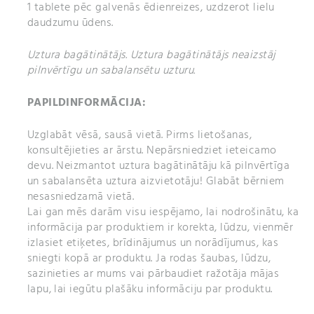
pantotēnskābe
6 mg
1 tablete pēc galvenās ēdienreizes, uzdzerot lielu
(100 %*)
daudzumu ūdens.
Korejas žeņšeņa saknes ekstrakts (
50 mg
Korejas Panax žeņšeņs)
Uztura bagātinātājs. Uztura bagātinātājs neaizstāj
75 mg
pilnvērtīgu un sabalansētu uzturu.
augu sterīni
PAPILDINFORMĀCIJA:
luteīns (no Tagetes erecta L.)
3 mg
kalcija aminoskābes helāts Albical®
120 mg
Uzglabāt vēsā, sausā vietā. Pirms lietošanas,
(kalcija bisglicināts), kas satur
(15%*)
konsultējieties ar ārstu. Nepārsniedziet ieteicamo
kalciju
devu. Neizmantot uztura bagātinātāju kā pilnvērtīga
magnija aminoskābes helāts
75 mg
un sabalansēta uztura aizvietotāju! Glabāt bērniem
Albion® (magnija bisglicināts), kas
(20%) *
nesasniedzamā vietā.
satur magniju
Lai gan mēs darām visu iespējamo, lai nodrošinātu, ka
cinka aminoskābes helāts
10 mg
informācija par produktiem ir korekta, lūdzu, vienmēr
®
Albion
(cinka bisglicināts),
kas
(100%*)
izlasiet etiķetes, brīdinājumus un norādījumus, kas
satur cinku (no Albion® helāta)
sniegti kopā ar produktu. Ja rodas šaubas, lūdzu,
dzelzs aminoskābes helāts
7 mg
sazinieties ar mums vai pārbaudiet ražotāja mājas
Ferrochel® (dzelzs bisglicināts), kas
(50%*)
lapu, lai iegūtu plašāku informāciju par produktu.
satur dzelzi (no Albion® Ferrochel®