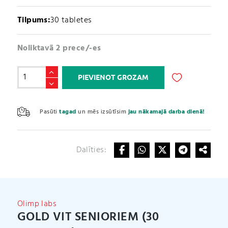
Tilpums:
30 tabletes
Noliktavā 2 prece/-es
Gold
PIEVIENOT GROZAM
Vit
Senioriem
A
(30
l
Pasūti
tagad
un mēs izsūtīsim
jau nākamajā darba dienā!
tabletes)
t
daudzums
e
r
Dalīties:
n
a
t
i
v
Olimp labs
e
GOLD VIT SENIORIEM (30
: