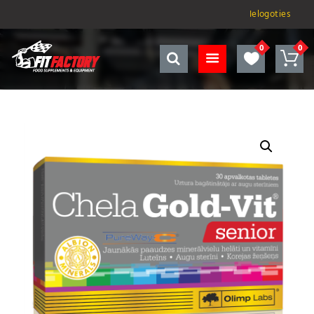
Ielogoties