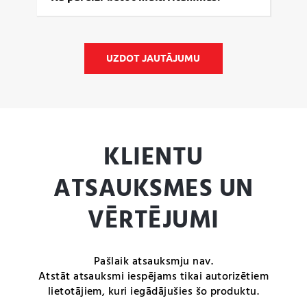
– mikrokristāliskā celuloze, magnija oksīds;
krāsvielas – titāna dioksīds, dzelzs oksīdi.
UZDOT JAUTĀJUMU
KLIENTU
ATSAUKSMES UN
VĒRTĒJUMI
Pašlaik atsauksmju nav.
Atstāt atsauksmi iespējams tikai autorizētiem
lietotājiem, kuri iegādājušies šo produktu.