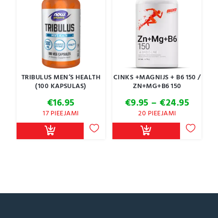
TRIBULUS MEN’S HEALTH
CINKS +MAGNIJS + B6 150 /
(100 KAPSULAS)
ZN+MG+B6 150
Price
€
16.95
€
9.95
–
€
24.95
range:
17 PIEEJAMI
20 PIEEJAMI
€9.95
throu
€24.9