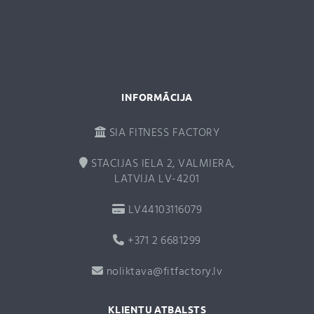
i
v
e
:
INFORMĀCIJA
SIA FITNESS FACTORY
STACIJAS IELA 2, VALMIERA,
LATVIJA LV-4201
LV44103116079
+371 2 6681299
noliktava@fitfactory.lv
KLIENTU ATBALSTS