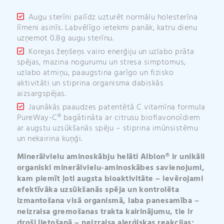
Augu sterīni palīdz uzturēt normālu holesterīna
līmeni asinīs. Labvēlīgo ietekmi panāk, katru dienu
uzņemot 0.8g augu sterīnu.
Korejas žeņšeņs vairo enerģiju un uzlabo prāta
spējas, mazina nogurumu un stresa simptomus,
uzlabo atmiņu, paaugstina garīgo un fizisko
aktivitāti un stiprina organisma dabiskās
aizsargspējas.
Jaunākās paaudzes patentētā C vitamīna formula
PureWay-C® bagātināta ar citrusu bioflavonoīdiem
ar augstu uzsūkšanās spēju – stiprina imūnsistēmu
un nekairina kuņģi.
Minerālvielu aminoskābju helāti Albion® ir unikāli
organiski minerālvielu-aminoskābes savienojumi,
kam piemīt ļoti augsta bioaktivitāte – ievērojami
efektīvāka uzsūkšanās spēja un kontrolēta
izmantošana visā organismā, laba panesamība –
neizraisa gremošanas trakta kairinājumu, tie ir
droši lietošanā – neizraisa alerģiskas reakcijas;