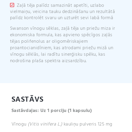
Zaļā tēja palīdz samazināt apetīti, uzlabo
vielmaiņu, veicina tauku dedzināšanu un rezultātā
palīdz kontrolēt svaru un uzturēt sevi labā formā
Swanson vīnogu sēklas, zaļā tēja un priežu miza ir
ekonomiska formula, kas apvieno spēcīgos zaļās
tējas polifenolus ar oligomēriskajiem
proantocianidīniem, kas atrodami priežu mizā un
vīnogu sēklās, lai radītu sinerģisku spēku, kas
nodrošina plaša spektra aizsardzību.
SASTĀVS
Sastāvdaļas: Uz 1 porciju (1 kapsulu)
Vīnogu
(Vitis vinifera L.)
kauliņu pulveris 125 mg