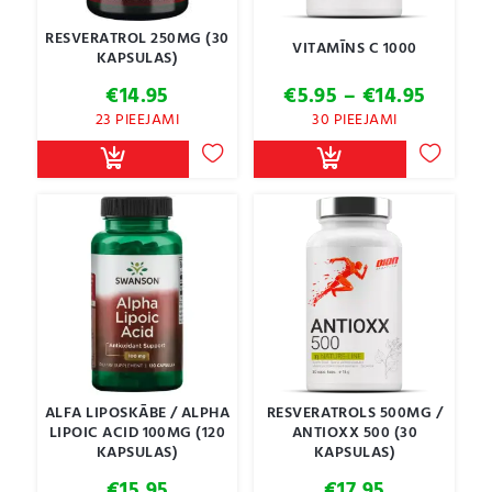
RESVERATROL 250MG (30
VITAMĪNS C 1000
KAPSULAS)
Price
€
14.95
€
5.95
–
€
14.95
range:
23 PIEEJAMI
30 PIEEJAMI
€5.95
throu
€14.95
ALFA LIPOSKĀBE / ALPHA
RESVERATROLS 500MG /
LIPOIC ACID 100MG (120
ANTIOXX 500 (30
KAPSULAS)
KAPSULAS)
€
15.95
€
17.95