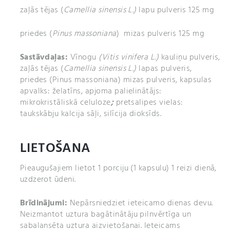
zaļās tējas (
Camellia sinensis L.)
lapu pulveris 125 mg
priedes (
Pinus massoniana
) mizas pulveris
125 mg
Sastāvdaļas:
Vīnogu
(Vitis vinifera L.)
kauliņu pulveris,
zaļās tējas (
Camellia sinensis L.)
lapas pulveris,
priedes (Pinus massoniana) mizas pulveris, kapsulas
apvalks: želatīns, apjoma palielinātājs:
mikrokristāliskā celuloze
;
pretsalipes vielas:
taukskābju kalcija sāļi, silīcija dioksīds.
LIETOŠANA
Pieaugušajiem lietot 1 porciju (1 kapsulu) 1 reizi dienā,
uzdzerot ūdeni.
Brīdinājumi:
Nepārsniedziet ieteicamo dienas devu.
Neizmantot uztura bagātinātāju pilnvērtīga un
sabalansēta uztura aizvietošanai. Ieteicams