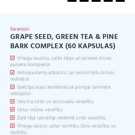
(60
a
kapsulas)
t
daudzums
i
v
Swanson
e
GRAPE SEED, GREEN TEA & PINE
:
BARK COMPLEX (60 KAPSULAS)
Vīnogu kauliņu, zaļās tējas un priedes mizas
pulvera komplekss
Antioksidantu atbalsts, lai neitralizētu brīvos
radikāļus
Spēcīga augu kombinācija pilnīgai ķermeņa
labsajūtai
Veicina sirds un asinsvadu veselību
Uztur imūno veselību
Zaļā tēja labvēlīgi ietekmē sirds veselību
Vīnogu kauliņi uztur normālu šūnu veselību un
darbību