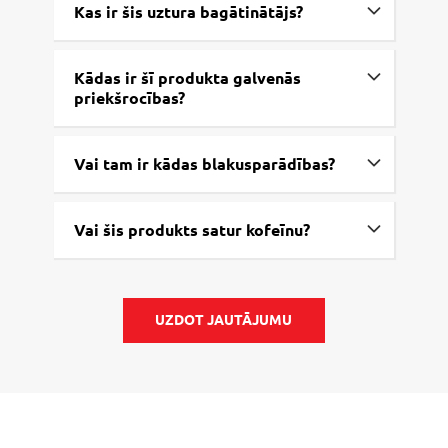
Kas ir šis uztura bagātinātājs?
Kādas ir šī produkta galvenās
priekšrocības?
Vai tam ir kādas blakusparādības?
Vai šis produkts satur kofeīnu?
UZDOT JAUTĀJUMU