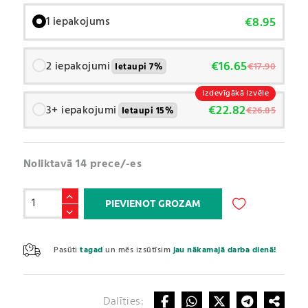
€
8.95
1 iepakojums
€
16.65
2 iepakojumi
€
17.90
Ietaupi 7%
Izdevīgākā Izvēle
€
22.82
3+ iepakojumi
€
26.85
Ietaupi 15%
Noliktavā 14 prece/-es
Grape
PIEVIENOT GROZAM
Seed,
Green
A
Tea
l
Pasūti
tagad
un mēs izsūtīsim
jau nākamajā darba dienā!
&
t
Pine
e
Bark
r
complex
Dalīties:
n