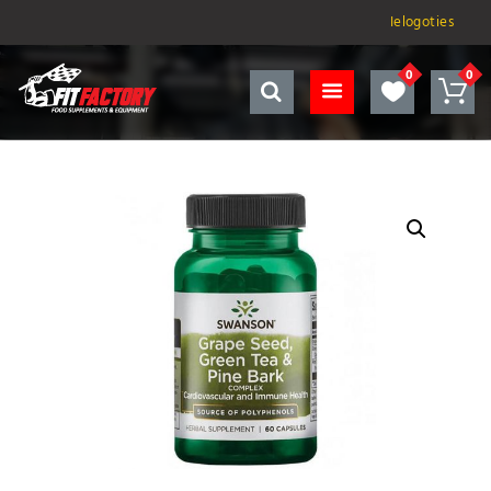
Ielogoties