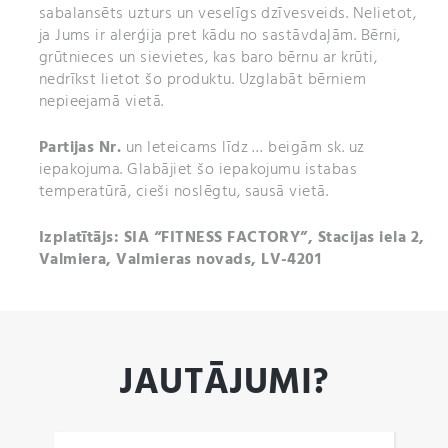
sabalansēts uzturs un veselīgs dzīvesveids. Nelietot,
ja Jums ir alerģija pret kādu no sastāvdaļām. Bērni,
grūtnieces un sievietes, kas baro bērnu ar krūti,
nedrīkst lietot šo produktu. Uzglabāt bērniem
nepieejamā vietā.
Partijas Nr.
un
Ieteicams līdz … beigām sk. uz
iepakojuma. Glabājiet šo iepakojumu istabas
temperatūrā, cieši noslēgtu, sausā vietā.
Izplatītājs: SIA “FITNESS FACTORY”, Stacijas iela 2,
Valmiera, Valmieras novads, LV-4201
JAUTĀJUMI?