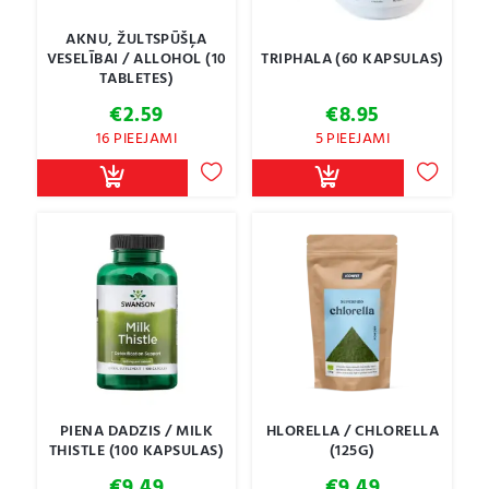
AKNU, ŽULTSPŪŠĻA
VESELĪBAI / ALLOHOL (10
TRIPHALA (60 KAPSULAS)
TABLETES)
€
2.59
€
8.95
16 PIEEJAMI
5 PIEEJAMI
PIENA DADZIS / MILK
HLORELLA / CHLORELLA
THISTLE (100 KAPSULAS)
(125G)
€
9.49
€
9.49