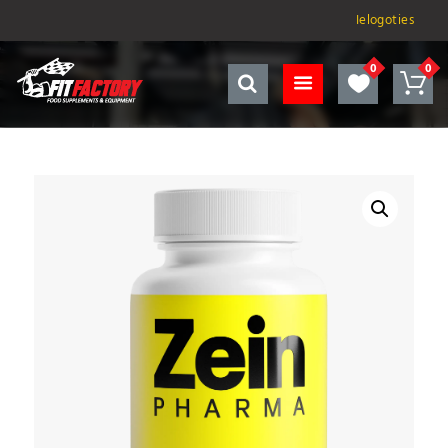
Ielogoties