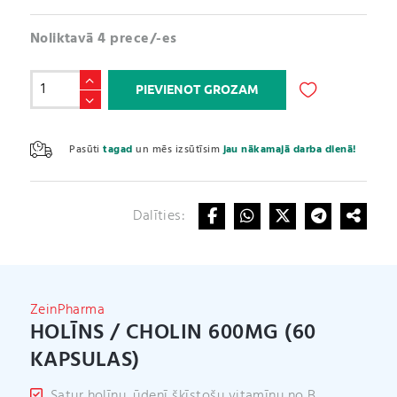
Noliktavā 4 prece/-es
Holīns
PIEVIENOT GROZAM
/
Cholin
A
600mg
l
Pasūti
tagad
un mēs izsūtīsim
jau nākamajā darba dienā!
(60
t
kapsulas)
e
daudzums
r
Dalīties:
n
a
t
i
v
ZeinPharma
e
HOLĪNS / CHOLIN 600MG (60
:
KAPSULAS)
Satur holīnu, ūdenī šķīstošu vitamīnu no B