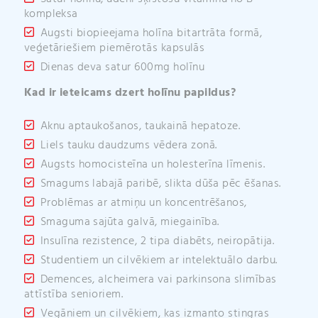
kompleksa
Augsti biopieejama holīna bitartrāta formā,
veģetāriešiem piemērotās kapsulās
Dienas deva satur 600mg holīnu
Kad ir ieteicams dzert holīnu papildus?
Aknu aptaukošanos, taukainā hepatoze.
Liels tauku daudzums vēdera zonā.
Augsts homocisteīna un holesterīna līmenis.
Smagums labajā paribē, slikta dūša pēc ēšanas.
Problēmas ar atmiņu un koncentrēšanos,
Smaguma sajūta galvā, miegainība.
Insulīna rezistence, 2 tipa diabēts, neiropātija.
Studentiem un cilvēkiem ar intelektuālo darbu.
Demences, alcheimera vai parkinsona slimības
attīstība senioriem.
Vegāniem un cilvēkiem, kas izmanto stingras