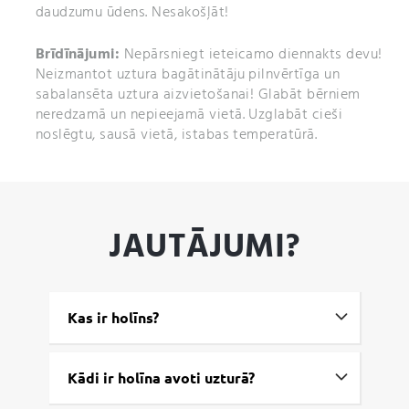
daudzumu ūdens. Nesakošļāt!
Brīdīnājumi:
Nepārsniegt ieteicamo diennakts devu!
Neizmantot uztura bagātinātāju pilnvērtīga un
sabalansēta uztura aizvietošanai! Glabāt bērniem
neredzamā un nepieejamā vietā. Uzglabāt cieši
noslēgtu, sausā vietā, istabas temperatūrā.
JAUTĀJUMI?
Kas ir holīns?
Kādi ir holīna avoti uzturā?