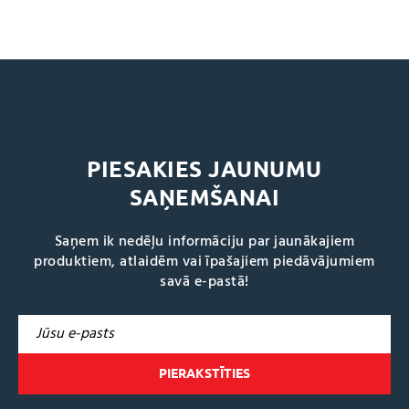
PIESAKIES JAUNUMU
SAŅEMŠANAI
Saņem ik nedēļu informāciju par jaunākajiem
produktiem, atlaidēm vai īpašajiem piedāvājumiem
savā e-pastā!
A
l
t