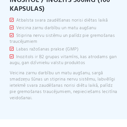
INOSITOL / INOZĪTS 500MG (100
:
KAPSULAS)
Atbalsta svara zaudēšanas norisi diētas laikā
Veicina zarnu darbību un matu augšanu
Stiprina nervu sistēmu un palīdz pie gremošanas
traucējumiem
Labas ražošanas prakse (GMP)
Inozitols ir B2 grupas vitamīns, kas atrodams gan
augu, gan dzīvnieku valstu produktos
Veicina zarnu darbību un matu augšanu, sargā
smadzeņu šūnas un stiprina nervu sistēmu, labvēlīgi
ietekmē svara zaudēšanas norisi diētu laikā, palīdz
pie gremošanas traucējumiem, nepieciešams lecitīna
veidošanai.