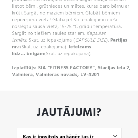
lietot bērni, grūtnieces un mātes, kuras baro bērnu ar
krūti. Sargāt no maziem bērniem. Glabāt bērniem
nepieejamā vietā! Glabājiet šo iepakojumu cieši
noslēgtu sausā vietā, 15-25 °C grādu temperatūrā.
Sargāt no tiešiem saules stariem.
Kapsulas
izmērs:
Skat. uz iepakojuma (
CAPSULE SIZE
).
Partijas
nr.:
(Skat. uz iepakojuma).
Ieteicams
līdz…
beigām
(Skat. uz iepakojuma).
Izplatītājs: SIA “FITNESS FACTORY”, Stacijas iela 2,
Valmiera, Valmieras novads, LV-4201
JAUTĀJUMI?
Kas ir inositols un kāpēc tas ir