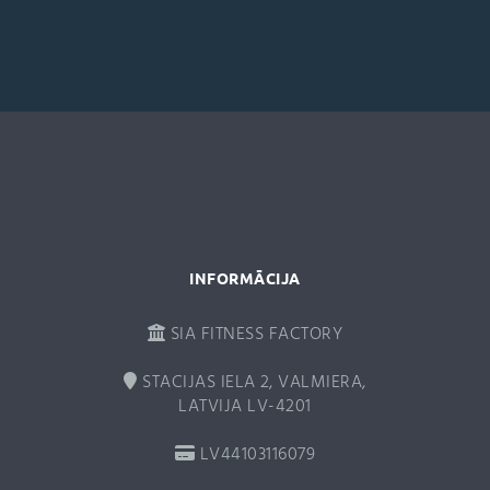
e
r
n
a
t
i
v
e
:
INFORMĀCIJA
SIA FITNESS FACTORY
STACIJAS IELA 2, VALMIERA,
LATVIJA LV-4201
LV44103116079