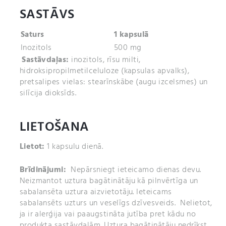
SASTĀVS
Saturs
1 kapsulā
Inozitols
500 mg
Sastāvdaļas:
inozitols, rīsu milti,
hidroksipropilmetilceluloze (kapsulas apvalks),
pretsalipes vielas: stearīnskābe (augu izcelsmes) un
silīcija dioksīds.
LIETOŠANA
Lietot:
1 kapsulu dienā.
Brīdinājumi:
Nepārsniegt ieteicamo dienas devu.
Neizmantot uztura bagātinātāju kā pilnvērtīga un
sabalansēta uztura aizvietotāju. Ieteicams
sabalansēts uzturs un veselīgs dzīvesveids. Nelietot,
ja ir alerģija vai paaugstināta jutība pret kādu no
produkta sastāvdaļām. Uztura bagātinātāju nedrīkst