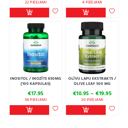
22 PIEEJAMI
4 PIEEJAMI
INOSITOL / INOZĪTS 650MG
OLĪVU LAPU EKSTRAKTS /
(100 KAPSULAS)
OLIVE LEAF 500 MG
Price
€
17.95
€
10.95
–
€
19.95
range:
56 PIEEJAMI
30 PIEEJAMI
€10.95
throu
€19.95