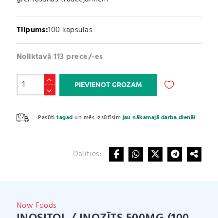
Tilpums:
100 kapsulas
Noliktavā 113 prece/-es
Inositol
PIEVIENOT GROZAM
/
Inozīts
A
500mg
l
Pasūti
tagad
un mēs izsūtīsim
jau nākamajā darba dienā!
(100
t
kapsulas)
e
daudzums
r
Dalīties:
n
a
t
i
v
Now Foods
e