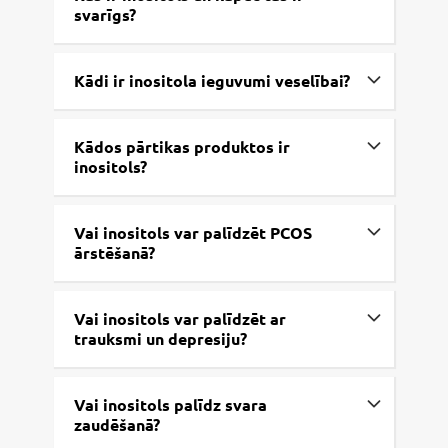
svarīgs?
Kādi ir inositola ieguvumi veselībai?
Kādos pārtikas produktos ir
inositols?
Vai inositols var palīdzēt PCOS
ārstēšanā?
Vai inositols var palīdzēt ar
trauksmi un depresiju?
Vai inositols palīdz svara
zaudēšanā?