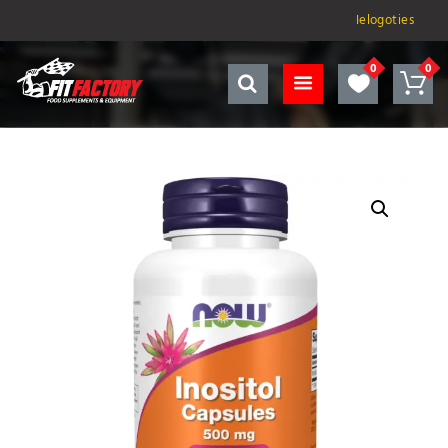
Ielogoties