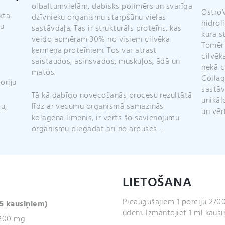
olbaltumvielām, dabisks polimērs un svarīga
OstroV
kta
dzīvnieku organismu starpšūnu vielas
hidrol
ju
sastāvdaļa. Tas ir strukturāls proteīns, kas
kura s
veido apmēram 30% no visiem cilvēka
Tomēr 
ķermeņa proteīniem. Tos var atrast
cilvēk
saistaudos, asinsvados, muskuļos, ādā un
nekā c
matos.
Collag
oriju
sastāv
Tā kā dabīgo novecošanās procesu rezultātā
unikāl
u,
līdz ar vecumu organismā samazinās
un vēr
kolagēna līmenis, ir vērts šo savienojumu
organismu piegādāt arī no ārpuses –
LIETOŠANA
Pieaugušajiem 1 porciju 2700
(5 kausiņiem)
ūdeni. Izmantojiet 1 ml kausiņ
2200 mg