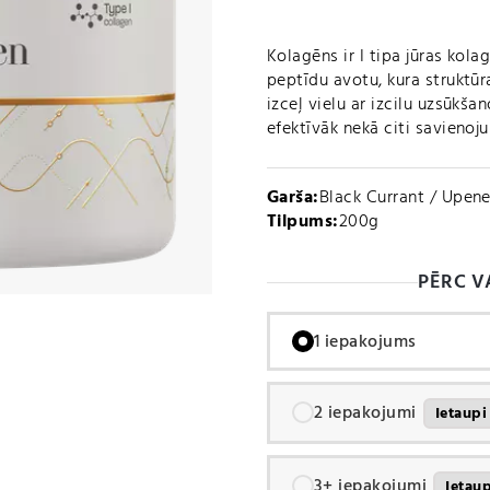
Kolagēns ir I tipa jūras kola
peptīdu avotu, kura struktūr
izceļ vielu ar izcilu uzsūkš
efektīvāk nekā citi savienoju
Garša:
Black Currant / Upen
Tilpums:
200g
PĒRC V
1 iepakojums
2 iepakojumi
Ietaup
3+ iepakojumi
Ietau