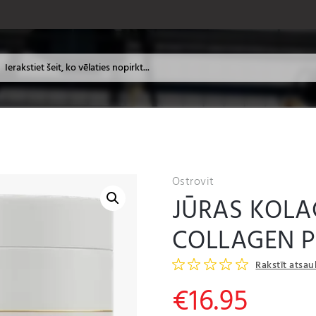
Ostrovit
JŪRAS KOLA
COLLAGEN P
Rakstīt atsa
€
16.95