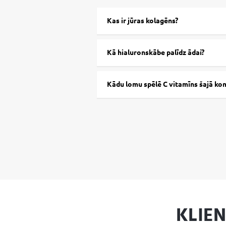
Kas ir jūras kolagēns?
Kā hialuronskābe palīdz ādai?
Kādu lomu spēlē C vitamīns šajā ko
KLIE