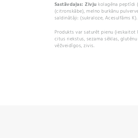
Sastāvdaļas: Zivju
kolagēna peptīdi (
(citronskābe), melno burkānu pulverve
saldinātāji: (sukraloze, Acesulfāms K).
Produkts var saturēt pienu (ieskaitot l
citus riekstus, sezama sēklas, glutēn
vēžveidīgos, zivis.