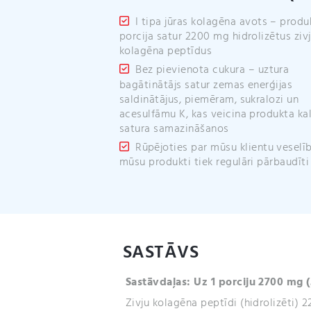
I tipa jūras kolagēna avots – produ
porcija satur 2200 mg hidrolizētus ziv
kolagēna peptīdus
Bez pievienota cukura – uztura
bagātinātājs satur zemas enerģijas
saldinātājus, piemēram, sukralozi un
acesulfāmu K, kas veicina produkta kal
satura samazināšanos
Rūpējoties par mūsu klientu veselīb
mūsu produkti tiek regulāri pārbaudīti
SASTĀVS
Sastāvdaļas: Uz 1 porciju 2700 m
g 
Zivju kolagēna peptīdi (hidrolizēti) 