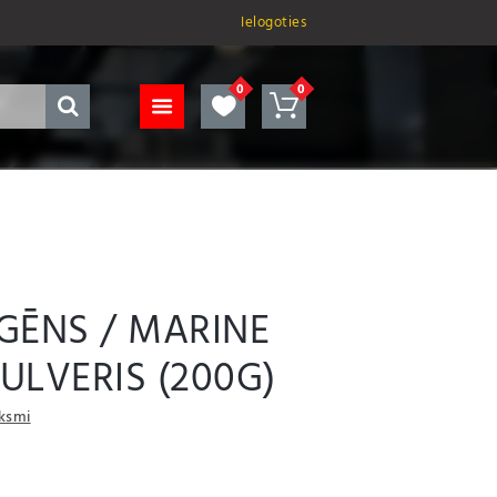
Ielogoties
GĒNS / MARINE
ULVERIS (200G)
uksmi