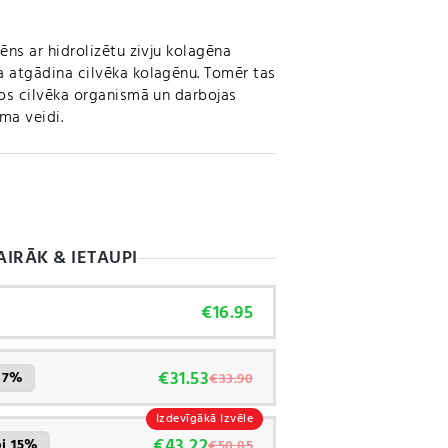
gēns ar hidrolizētu zivju kolagēna
a atgādina cilvēka kolagēnu. Tomēr tas
anos cilvēka organismā un darbojas
ma veidi.
e
AIRĀK & IETAUPI
€
16.95
€
31.53
i 7%
€
33.90
Izdevīgākā Izvēle
€
43.22
pi 15%
€
50.85