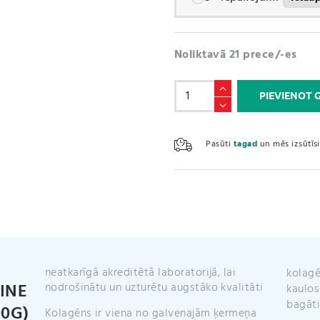
Noliktavā 21 prece/-es
Jūras
PIEVIENOT
kolagēns
/
Marine
Pasūti
tagad
un mēs izsūtī
Collagen
PULVERIS
(200g)
daudzums
neatkarīgā akreditētā laboratorijā, lai
kolagē
INE
nodrošinātu un uzturētu augstāko kvalitāti
kaulos
bagāti
00G)
Kolagēns ir viena no galvenajām ķermeņa