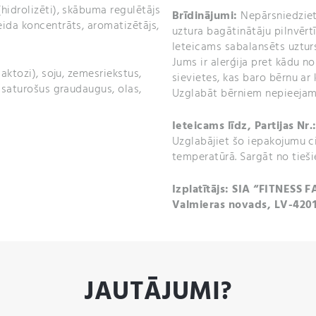
hidrolizēti), skābuma regulētājs
Brīdinājumi:
Nepārsniedziet
ida koncentrāts, aromatizētājs,
uztura bagātinātāju pilnvērt
Ieteicams sabalansēts uzturs
Jums ir alerģija pret kādu n
aktozi), soju, zemesriekstus,
sievietes, kas baro bērnu ar 
u saturošus graudaugus, olas,
Uzglabāt bērniem nepieejam
Ieteicams līdz,
Partijas Nr.
Uzglabājiet šo iepakojumu ci
temperatūrā. Sargāt no tieši
Izplatītājs: SIA “FITNESS F
Valmieras novads, LV-420
JAUTĀJUMI?