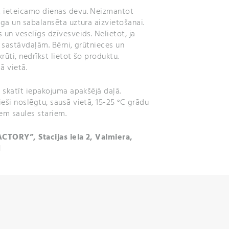
 ieteicamo dienas devu. Neizmantot
īga un sabalansēta uztura aizvietošanai.
 un veselīgs dzīvesveids. Nelietot, ja
o sastāvdaļām. Bērni, grūtnieces un
krūti, nedrīkst lietot šo produktu.
ā vietā.
:
skatīt iepakojuma apakšējā daļā.
eši noslēgtu, sausā vietā, 15-25 °C grādu
em saules stariem.
ACTORY”, Stacijas iela 2, Valmiera,
1