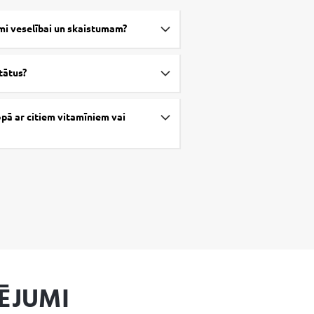
umi veselībai un skaistumam?
ltātus?
opā ar citiem vitamīniem vai
ĒJUMI