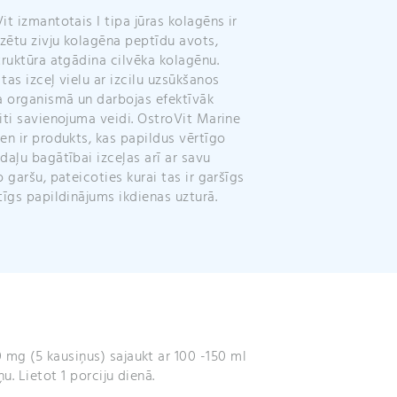
it izmantotais I tipa jūras kolagēns ir
izētu zivju kolagēna peptīdu avots,
truktūra atgādina cilvēka kolagēnu.
tas izceļ vielu ar izcilu uzsūkšanos
a organismā un darbojas efektīvāk
iti savienojuma veidi. OstroVit Marine
en ir produkts, kas papildus vērtīgo
daļu bagātībai izceļas arī ar savu
o garšu, pateicoties kurai tas ir garšīgs
tīgs papildinājums ikdienas uzturā.
 mg (5 kausiņus) sajaukt ar 100 -150 ml
u. Lietot 1 porciju dienā.