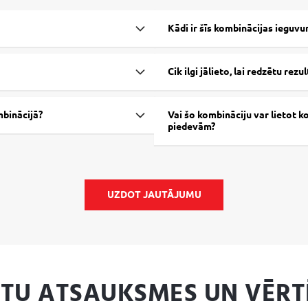
Kādi ir šīs kombinācijas ieguv
Cik ilgi jālieto, lai redzētu rezu
mbinācijā?
Vai šo kombināciju var lietot k
piedevām?
UZDOT JAUTĀJUMU
NTU ATSAUKSMES UN VĒRT