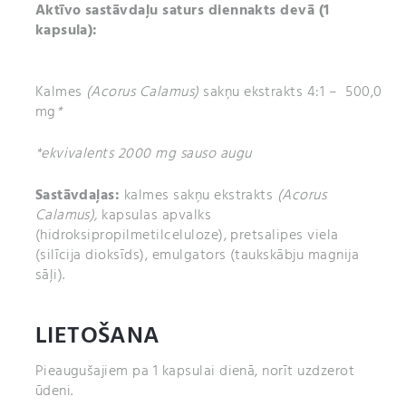
Aktīvo sastāvdaļu saturs diennakts devā (1
kapsula):
Kalmes
(Acorus Calamus)
sakņu ekstrakts 4:1 – 500,0
mg
*
*ekvivalents 2000 mg sauso augu
Sastāvdaļas:
kalmes sakņu ekstrakts
(Acorus
Calamus),
kapsulas apvalks
(hidroksipropilmetilceluloze), pretsalipes viela
(silīcija dioksīds), emulgators (taukskābju magnija
sāļi).
LIETOŠANA
Pieaugušajiem pa 1 kapsulai dienā, norīt uzdzerot
ūdeni.