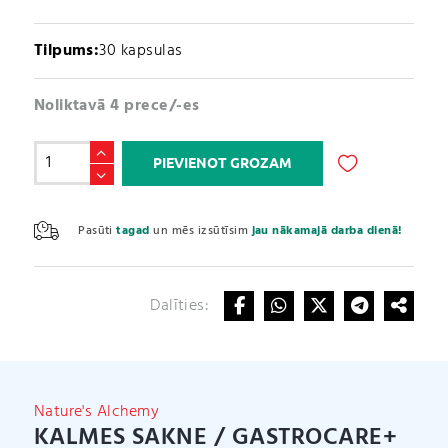
Tilpums:
30 kapsulas
Noliktavā 4 prece/-es
Kalmes
PIEVIENOT GROZAM
Sakne
/
A
GastroCare+
l
Pasūti
tagad
un mēs izsūtīsim
jau nākamajā darba dienā!
(30
t
kapsulas)
e
daudzums
r
Dalīties:
n
a
t
i
v
Nature's Alchemy
e
KALMES SAKNE / GASTROCARE+
: