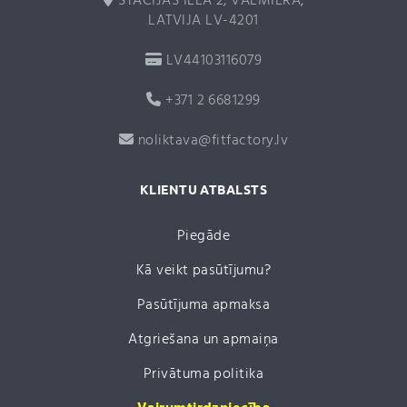
STACIJAS IELA 2, VALMIERA,
LATVIJA LV-4201
LV44103116079
+371 2 6681299
noliktava@fitfactory.lv
KLIENTU ATBALSTS
Piegāde
Kā veikt pasūtījumu?
Pasūtījuma apmaksa
Atgriešana un apmaiņa
Privātuma politika