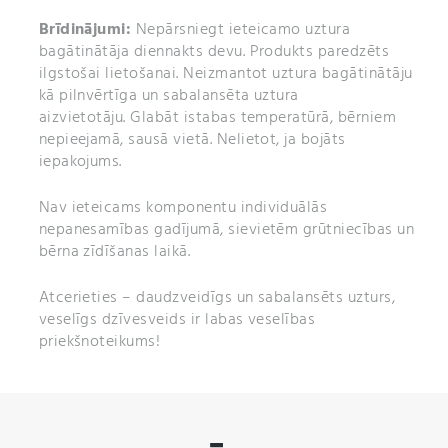
Brīdinājumi:
Nepārsniegt ieteicamo uztura
bagātinātāja diennakts devu. Produkts paredzēts
ilgstošai lietošanai. Neizmantot uztura bagātinātāju
kā pilnvērtīga un sabalansēta uztura
aizvietotāju. Glabāt istabas temperatūrā, bērniem
nepieejamā, sausā vietā. Nelietot, ja bojāts
iepakojums.
Nav ieteicams komponentu individuālās
nepanesamības gadījumā, sievietēm grūtniecības un
bērna zīdīšanas laikā.
Atcerieties – daudzveidīgs un sabalansēts uzturs,
veselīgs dzīvesveids ir labas veselības
priekšnoteikums!