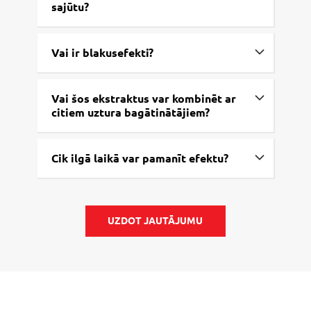
sajūtu?
Vai ir blakusefekti?
Vai šos ekstraktus var kombinēt ar
citiem uztura bagātinātājiem?
Cik ilgā laikā var pamanīt efektu?
UZDOT JAUTĀJUMU