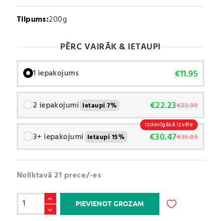
Tilpums:
200g
PĒRC VAIRĀK & IETAUPI
€
11.95
1 iepakojums
€
22.23
2 iepakojumi
€
23.90
Ietaupi 7%
Izdevīgākā Izvēle
€
30.47
3+ iepakojumi
€
35.85
Ietaupi 15%
Noliktavā 21 prece/-es
Kofeīna
PIEVIENOT GROZAM
PULVERIS
/