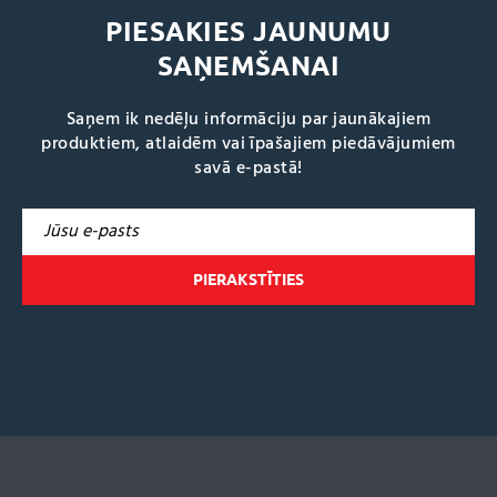
PIESAKIES JAUNUMU
SAŅEMŠANAI
Saņem ik nedēļu informāciju par jaunākajiem
produktiem, atlaidēm vai īpašajiem piedāvājumiem
savā e-pastā!
A
l
t
e
r
n
a
t
i
v