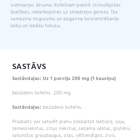
vielmaiņas ātrumu. Kofeīnam piemīt stimulējošas
īpašības, iedarbojoties uz smadzeņu garozu. Tas
samazina nogurumu un pagarina koncentrēšanās
laiku un labāku fokusu.
SASTĀVS
Sastāvdaļas: Uz 1 porciju 200 m
g (1 kausiņu)
bezūdens kofeīns 200 mg
Sastāvdaļas:
bezūdens kofeīns.
Produkts var saturēt pienu (ieskaitot laktozi), soju,
zemesriekstus, citus riekstus, sezama sēklas, glutēnu
saturošus graudaugus, olas, vēžveidīgos, zivis.