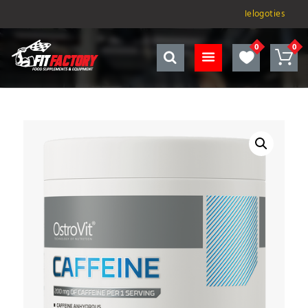
Ielogoties