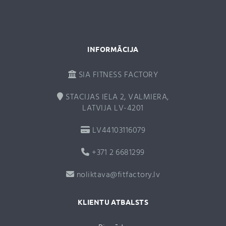
e
:
INFORMĀCIJA
SIA FITNESS FACTORY
STACIJAS IELA 2, VALMIERA,
LATVIJA LV-4201
LV44103116079
+371 2 6681299
noliktava@fitfactory.lv
KLIENTU ATBALSTS