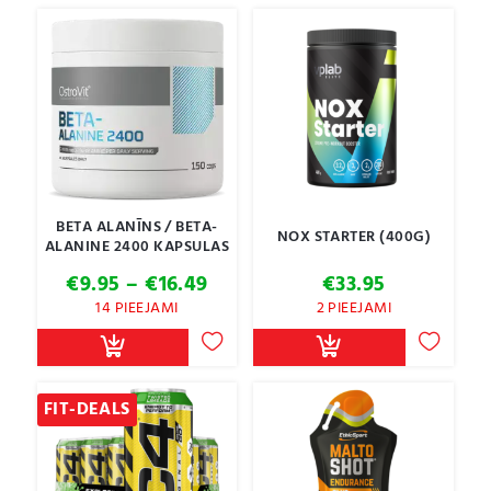
BETA ALANĪNS / BETA-
NOX STARTER (400G)
ALANINE 2400 KAPSULAS
Price
€
9.95
–
€
16.49
€
33.95
range:
14 PIEEJAMI
2 PIEEJAMI
€9.95
through
€16.49
FIT-DEALS