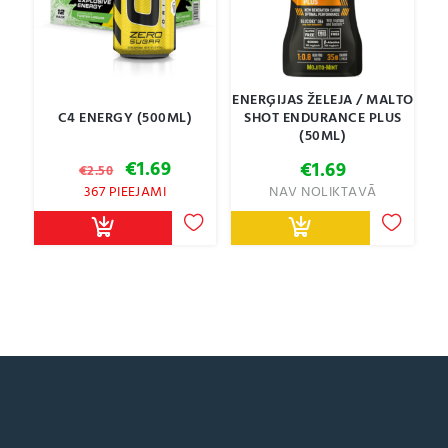
ENERĢIJAS ŽELEJA / MALTO
C4 ENERGY (500ML)
SHOT ENDURANCE PLUS
(50ML)
Original
Current
€
1.69
€
1.69
€
2.50
price
price
367 PIEEJAMI
NAV NOLIKTAVĀ
was:
is:
€2.50.
€1.69.