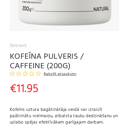
Ostrovit
KOFEĪNA PULVERIS /
CAFFEINE (200G)
Rakstīt atsauksmi
€
11.95
Kofeīns uztura bagātinātāja veidā var izraisīt
paātrinātu vielmaiņu, atbalsta tauku dedzināšanu un
uzlabo spējas efektīvākam garīgajam darbam.