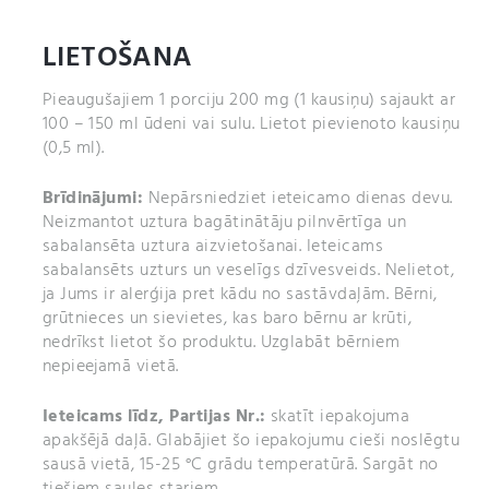
LIETOŠANA
Pieaugušajiem 1 porciju 200 mg (1 kausiņu) sajaukt ar
100 – 150 ml ūdeni vai sulu. Lietot pievienoto kausiņu
(0,5 ml).
Brīdinājumi:
Nepārsniedziet ieteicamo dienas devu.
Neizmantot uztura bagātinātāju pilnvērtīga un
sabalansēta uztura aizvietošanai. Ieteicams
sabalansēts uzturs un veselīgs dzīvesveids. Nelietot,
ja Jums ir alerģija pret kādu no sastāvdaļām. Bērni,
grūtnieces un sievietes, kas baro bērnu ar krūti,
nedrīkst lietot šo produktu. Uzglabāt bērniem
nepieejamā vietā.
Ieteicams līdz,
Partijas Nr.:
skatīt iepakojuma
apakšējā daļā. Glabājiet šo iepakojumu cieši noslēgtu
sausā vietā, 15-25 °C grādu temperatūrā. Sargāt no
tiešiem saules stariem.