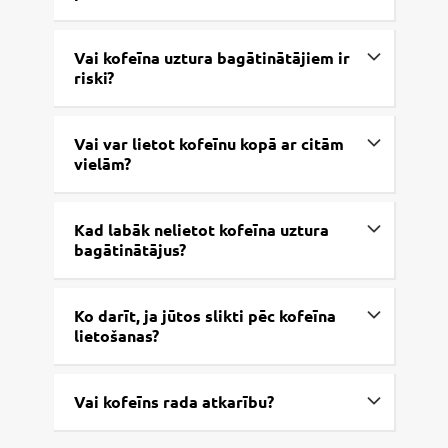
Vai kofeīna uztura bagātinātājiem ir
riski?
Vai var lietot kofeīnu kopā ar citām
vielām?
Kad labāk nelietot kofeīna uztura
bagātinātājus?
Ko darīt, ja jūtos slikti pēc kofeīna
lietošanas?
Vai kofeīns rada atkarību?