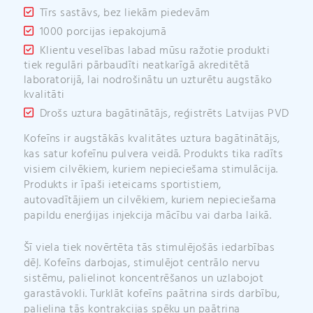
Tīrs sastāvs, bez liekām piedevām
1000 porcijas iepakojumā
Klientu veselības labad mūsu ražotie produkti
tiek regulāri pārbaudīti neatkarīgā akreditētā
laboratorijā, lai nodrošinātu un uzturētu augstāko
kvalitāti
Drošs uztura bagātinātājs, reģistrēts Latvijas PVD
Kofeīns ir augstākās kvalitātes uztura bagātinātājs,
kas satur kofeīnu pulvera veidā. Produkts tika radīts
visiem cilvēkiem, kuriem nepieciešama stimulācija.
Produkts ir īpaši ieteicams sportistiem,
autovadītājiem un cilvēkiem, kuriem nepieciešama
papildu enerģijas injekcija mācību vai darba laikā.
Šī viela tiek novērtēta tās stimulējošās iedarbības
dēļ. Kofeīns darbojas, stimulējot centrālo nervu
sistēmu, palielinot koncentrēšanos un uzlabojot
garastāvokli. Turklāt kofeīns paātrina sirds darbību,
palielina tās kontrakcijas spēku un paātrina