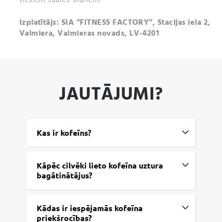
Izplatītājs: SIA “FITNESS FACTORY”, Stacijas iela 2,
Valmiera, Valmieras novads, LV-4201
JAUTĀJUMI?
Kas ir kofeīns?
Kāpēc cilvēki lieto kofeīna uztura
bagātinātājus?
Kādas ir iespējamās kofeīna
priekšrocības?