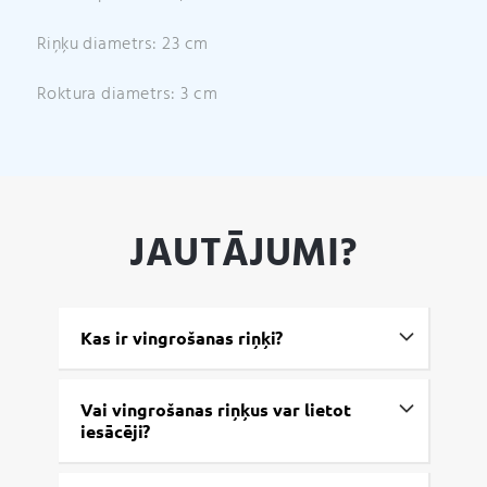
Riņķu diametrs: 23 cm
Roktura diametrs: 3 cm
JAUTĀJUMI?
Kas ir vingrošanas riņķi?
Vai vingrošanas riņķus var lietot
iesācēji?