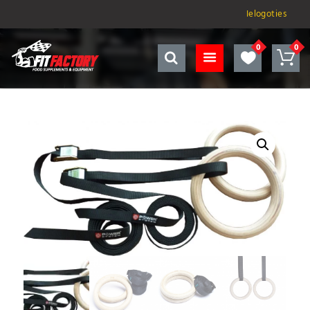
Ielogoties