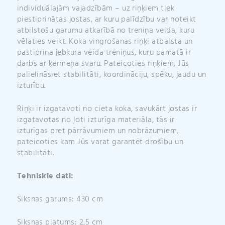
individuālajām vajadzībām – uz riņķiem tiek
piestiprinātas jostas, ar kuru palīdzību var noteikt
atbilstošu garumu atkarībā no treniņa veida, kuru
vēlaties veikt. Koka vingrošanas riņķi atbalsta un
pastiprina jebkura veida treniņus, kuru pamatā ir
darbs ar ķermeņa svaru. Pateicoties riņķiem, Jūs
palielināsiet stabilitāti, koordināciju, spēku, jaudu un
izturību.
Riņķi ir izgatavoti no cieta koka, savukārt jostas ir
izgatavotas no ļoti izturīga materiāla, tās ir
izturīgas pret pārrāvumiem un nobrāzumiem,
pateicoties kam Jūs varat garantēt drošību un
stabilitāti.
Tehniskie dati:
Siksnas garums: 430 cm
Siksnas platums: 2,5 cm