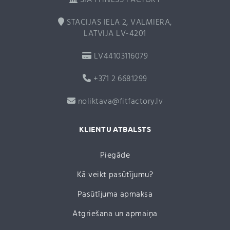
SIA FITNESS FACTORY
STACIJAS IELA 2, VALMIERA,
LATVIJA LV-4201
LV44103116079
+371 2 6681299
noliktava@fitfactory.lv
KLIENTU ATBALSTS
Piegāde
Kā veikt pasūtījumu?
Pasūtījuma apmaksa
Atgriešana un apmaiņa