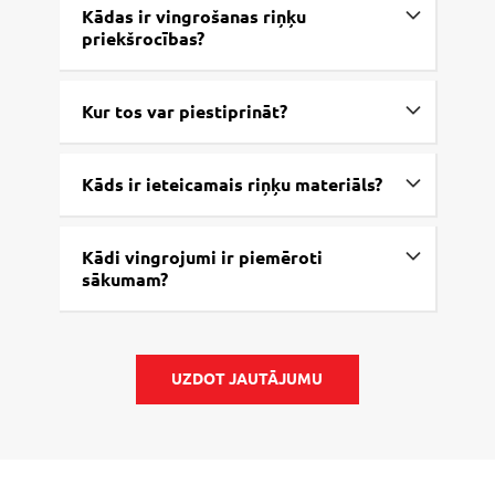
Kādas ir vingrošanas riņķu
priekšrocības?
Kur tos var piestiprināt?
Kāds ir ieteicamais riņķu materiāls?
Kādi vingrojumi ir piemēroti
sākumam?
UZDOT JAUTĀJUMU