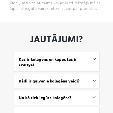
lūdzu, sazinies ar mums vai apskati ražotāja mājas
lapu, lai iegūtu vairāk informācijas par produktu.
JAUTĀJUMI?
Kas ir kolagēns un kāpēc tas ir
svarīgs?
Kādi ir galvenie kolagēna veidi?
No kā tiek iegūts kolagēns?