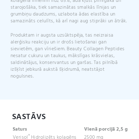
kolagēna līmenim līdz 65%, āda kļūst pilnīgāka un
starojošāka, tiek samazinātas smalkās līnijas un
grumbiņu daudzums, uzlabota ādas elastība un
samazināts celulīts, kā arī nagi aug stiprāki un ātrāk.
Produktam ir augsta uzsūktspēja, tas neizraisa
alerģisku reakciju un ir drošs lietošanai gan
sievietēm, gan vīriešiem. Beauty Collagen Peptides
nesatur cukuru un taukus, mākslīgas krāsvielas,
saldinātājus, konservantus un garšas. Tas pilnībā
izšķīst jebkurā aukstā šķidrumā, neatstājot
nogulsnes.
SASTĀVS
Saturs
Vienā porcijā 2,5 g
®
Verisol
Hidrolizēts kolagēns
2500 mg