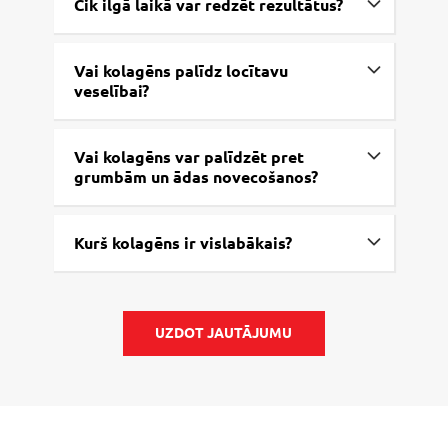
Cik ilgā laikā var redzēt rezultātus?
Vai kolagēns palīdz locītavu
veselībai?
Vai kolagēns var palīdzēt pret
grumbām un ādas novecošanos?
Kurš kolagēns ir vislabākais?
UZDOT JAUTĀJUMU