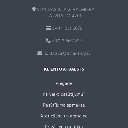
STACIJAS IELA 2, VALMIERA,
LATVIJA LV-4201
LV44103116079
+371 2 6681299
noliktava@fitfactory.lv
KLIENTU ATBALSTS
Piegāde
Kā veikt pasūtījumu?
Pasūtījuma apmaksa
Atgriešana un apmaiņa
Privātuma politika