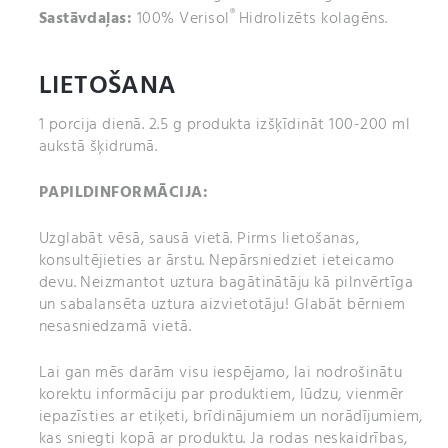
®
Sastāvdaļas:
100% Verisol
Hidrolizēts kolagēns.
LIETOŠANA
1 porcija dienā. 2.5 g produkta izšķīdināt 100-200 ml
aukstā šķidrumā.
PAPILDINFORMĀCIJA:
Uzglabāt vēsā, sausā vietā. Pirms lietošanas,
konsultējieties ar ārstu. Nepārsniedziet ieteicamo
devu. Neizmantot uztura bagātinātāju kā pilnvērtīga
un sabalansēta uztura aizvietotāju! Glabāt bērniem
nesasniedzamā vietā.
Lai gan mēs darām visu iespējamo, lai nodrošinātu
korektu informāciju par produktiem, lūdzu, vienmēr
iepazīsties ar etiķeti, brīdinājumiem un norādījumiem,
kas sniegti kopā ar produktu. Ja rodas neskaidrības,