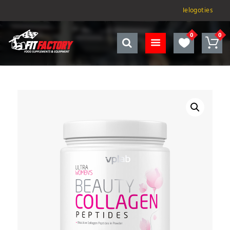
Ielogoties