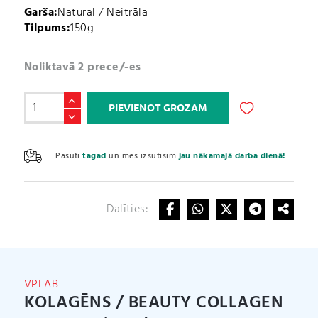
Garša:
Natural / Neitrāla
Tilpums:
150g
Noliktavā 2 prece/-es
Kolagēns
PIEVIENOT GROZAM
/
Beauty
A
Collagen
l
Pasūti
tagad
un mēs izsūtīsim
jau nākamajā darba dienā!
Peptides
t
(150g)
e
daudzums
r
Dalīties:
n
a
t
i
v
VPLAB
e
KOLAGĒNS / BEAUTY COLLAGEN
: