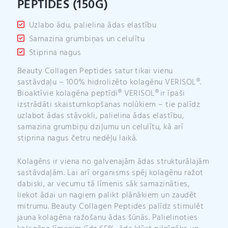
PEPTIDES (150G)
Uzlabo ādu, palielina ādas elastību
Samazina grumb
iņas
un celulītu
Stiprina nagus
Beauty Collagen Peptides satur tikai vienu
sastāvdaļu – 100% hidrolizēto kolagēnu VERISOL®.
Bioaktīvie kolagēna peptīdi® VERISOL® ir īpaši
izstrādāti skaistumkopšanas nolūkiem – tie palīdz
uzlabot ādas stāvokli, palielina ādas elastību,
samazina grumbiņu dziļumu un celulītu, kā arī
stiprina nagus četru nedēļu laikā.
Kolagēns ir viena no galvenajām ādas strukturālajām
sastāvdaļām. Lai arī organisms spēj kolagēnu ražot
dabiski, ar vecumu tā līmenis sāk samazināties,
liekot ādai un nagiem palikt plānākiem un zaudēt
mitrumu. Beauty Collagen Peptides palīdz stimulēt
jauna kolagēna ražošanu ādas šūnās. Palielinoties