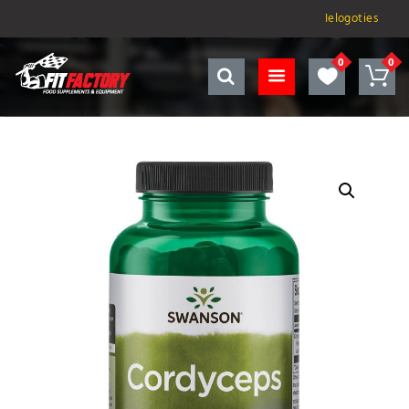
Ielogoties