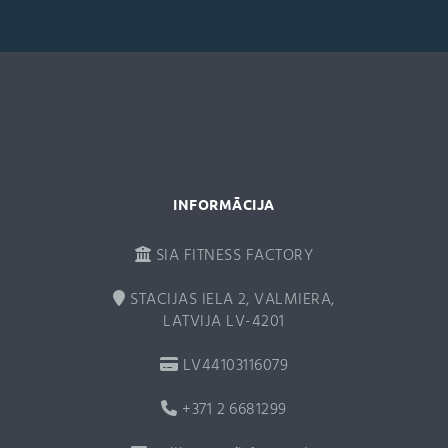
n
a
t
i
v
e
:
INFORMĀCIJA
SIA FITNESS FACTORY
STACIJAS IELA 2, VALMIERA,
LATVIJA LV-4201
LV44103116079
+371 2 6681299