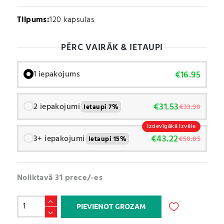
Tilpums:
120 kapsulas
PĒRC VAIRĀK & IETAUPI
€
16.95
1 iepakojums
€
31.53
2 iepakojumi
€
33.90
Ietaupi 7%
Izdevīgākā Izvēle
€
43.22
3+ iepakojumi
€
50.85
Ietaupi 15%
Noliktavā 31 prece/-es
Kordiceps
PIEVIENOT GROZAM
/
Cordyceps