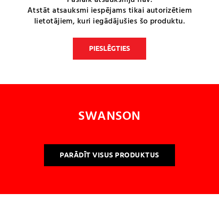
Pašlaik atsauksmju nav.
Atstāt atsauksmi iespējams tikai autorizētiem
lietotājiem, kuri iegādājušies šo produktu.
PIESLĒGTIES
SWANSON
PARĀDĪT VISUS PRODUKTUS