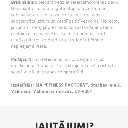
Brīdinājumi:
Nepārsniedziet ieteicamo dienas devu.
Neizmantot uztura bagātinātāju pilnvērtīga un
sabalansēta uztura aizvietošanai. Ieteicams
sabalansēts uzturs un veselīgs dzīvesveids. Nelietot,
ja Jums ir alerģija pret kādu no sastāvdaļām. Bērni,
grūtnieces un sievietes, kas baro bērnu ar krūti,
nedrīkst lietot šo produktu. Uzglabāt bērniem
nepieejamā vietā.
Partijas Nr.
un
Ieteicams līdz … beigām sk. uz
iepakojuma. Glabājiet šo iepakojumu cieši noslēgtu
sausā vietā un istabas temperatūrā.
Izplatītājs: SIA “FITNESS FACTORY”, Stacijas iela 2,
Valmiera, Valmieras novads, LV-4201
JAUTĀJUMI?