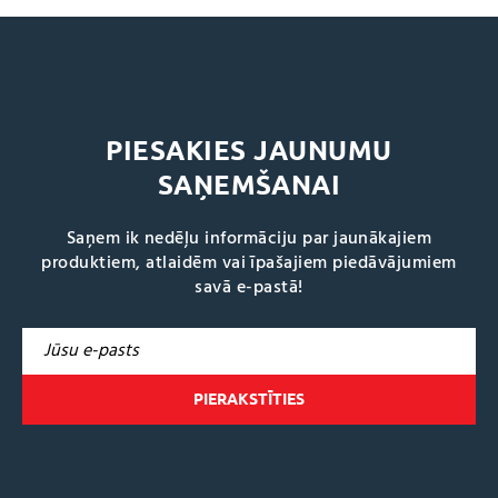
PIESAKIES JAUNUMU
SAŅEMŠANAI
Saņem ik nedēļu informāciju par jaunākajiem
produktiem, atlaidēm vai īpašajiem piedāvājumiem
savā e-pastā!
A
l
t
e
r