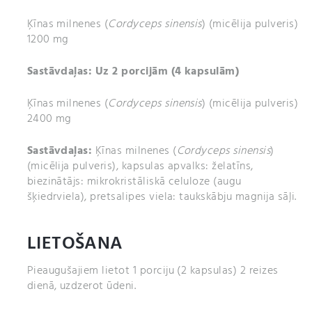
Ķīnas milnenes (
Cordyceps sinensis
) (micēlija pulveris)
1200
mg
Sastāvdaļas: Uz 2 porcijām (4 kapsulām)
Ķīnas milnenes (
Cordyceps sinensis
) (micēlija pulveris)
2400
mg
Sastāvdaļas:
Ķīnas milnenes (
Cordyceps sinensis
)
(micēlija pulveris), kapsulas apvalks: želatīns,
biezinātājs: mikrokristāliskā celuloze (augu
šķiedrviela), pretsalipes viela: taukskābju magnija sāļi.
LIETOŠANA
Pieaugušajiem lietot 1 porciju (2 kapsulas) 2 reizes
dienā, uzdzerot ūdeni.