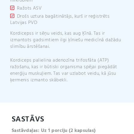
mikrobiem
Ražots ASV
Drošs uztura bagātinātājs, kurš ir reģistrēts
Latvijas PVD
Kordicepss ir sēņu veids, kas aug Ķīnā. Tas ir
izmantots gadsimtiem ilgi ķīniešu medicīnā dažādu
slimību ārstēšanai.
Kordiceps palielina adenozīna trifosfāta (ATP)
ražošanu, kas ir būtiski organisma spējai piegādāt
enerģiju muskuļiem. Tas var uzlabot veidu, kā jūsu
ķermenis izmanto skābekli.
SASTĀVS
Sastāvdaļas: Uz 1 porciju (2 kapsulas)