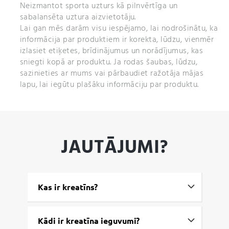
Neizmantot sporta uzturs kā pilnvērtīga un
sabalansēta uztura aizvietotāju.
Lai gan mēs darām visu iespējamo, lai nodrošinātu, ka
informācija par produktiem ir korekta, lūdzu, vienmēr
izlasiet etiķetes, brīdinājumus un norādījumus, kas
sniegti kopā ar produktu. Ja rodas šaubas, lūdzu,
sazinieties ar mums vai pārbaudiet ražotāja mājas
lapu, lai iegūtu plašāku informāciju par produktu.
JAUTĀJUMI?
Kas ir kreatīns?
Kādi ir kreatīna ieguvumi?