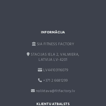
i
v
e
:
INFORMĀCIJA
SIA FITNESS FACTORY
STACIJAS IELA 2, VALMIERA,
LATVIJA LV-4201
LV44103116079
+371 2 6681299
noliktava@fitfactory.lv
KLIENTU ATBALSTS