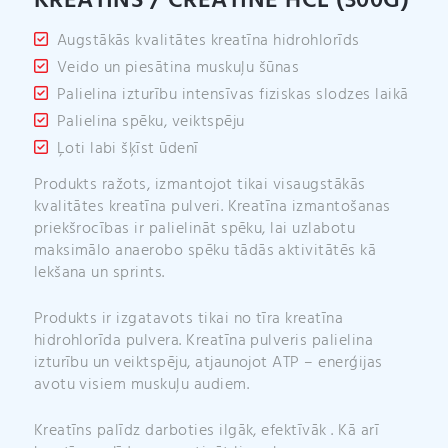
KREATĪNS / CREATINE HCL (300G)
:
Augstākās kvalitātes kreatīna hidrohlorīds
Veido un piesātina muskuļu šūnas
Palielina izturību intensīvas fiziskas slodzes laikā
Palielina spēku, veiktspēju
Ļoti labi šķīst ūdenī
Produkts ražots, izmantojot tikai visaugstākās
kvalitātes kreatīna pulveri. Kreatīna izmantošanas
priekšrocības ir palielināt spēku, lai uzlabotu
maksimālo anaerobo spēku tādās aktivitātēs kā
lekšana un sprints.
Produkts ir izgatavots tikai no tīra kreatīna
hidrohlorīda pulvera. Kreatīna pulveris palielina
izturību un veiktspēju, atjaunojot ATP – enerģijas
avotu visiem muskuļu audiem.
Kreatīns palīdz darboties ilgāk, efektīvāk . Kā arī