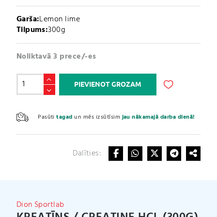
Garša:
Lemon lime
Tilpums:
300g
Noliktavā 3 prece/-es
Kreatīns
PIEVIENOT GROZAM
/
CREAtine
A
HCL
l
Pasūti
tagad
un mēs izsūtīsim
jau nākamajā darba dienā!
(300g)
t
daudzums
e
r
Dalīties:
n
a
t
i
v
Dion Sportlab
e