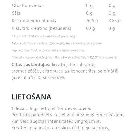
Olbaltumvielas
0 g
0 g
Sāls
0 g
0 g
Kreatīna hidrohlorīds
76,6 g
3,83 g
t. sk. tīrs kreatīns (bezūdens)
60 g
3 g
* 5 g = 1× 10 ml mērkausiņš (mērkausiņš pievienots).
Pulvera blīvums var mainīties, tāpēc iespējamas mērkausiņa porcijas svara
neprecizitātes. Precīza svara noteikšanai izmantojiet svarus.
** Kreatīns (organiskā skābe): 1 g = 13 kJ / 3 kcal (atbilstoši EU 1169/2011 noteikumiem).
Citas sastāvdaļas:
kreatīna hidrohlorīds,
aromatizētājs, citronu sulas koncentrāts, saldinātāji
(acesulfāms K, sukraloze).
LIETOŠANA
1 deva = 5 g. Lietojiet 1-4 devas dienā.
Produkts paredzēts lieto­šanai pieaugušiem cilvē­kiem,
kuri veic augstas intensitātes vingrojumus.
Kreatīns paaugstina fizisko veiktspēju secīgos,