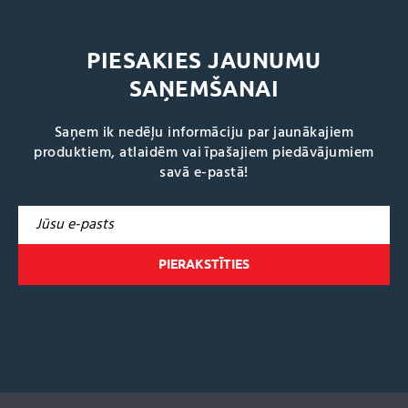
PIESAKIES JAUNUMU
SAŅEMŠANAI
Saņem ik nedēļu informāciju par jaunākajiem
produktiem, atlaidēm vai īpašajiem piedāvājumiem
savā e-pastā!
A
l
t
e
r
n
a
t