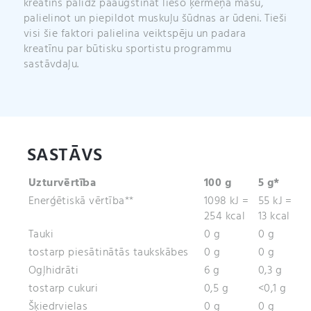
kreatīns palīdz paaugstināt lieso ķermeņa masu,
palielinot un piepildot muskuļu šūdnas ar ūdeni. Tieši
visi šie faktori palielina veiktspēju un padara
kreatīnu par būtisku sportistu programmu
sastāvdaļu.
SASTĀVS
Uzturvērtība
100 g
5 g*
Enerģētiskā vērtība**
1098 kJ =
55 kJ =
254 kcal
13 kcal
Tauki
0 g
0 g
tostarp piesātinātās taukskābes
0 g
0 g
Ogļhidrāti
6 g
0,3 g
tostarp cukuri
0,5 g
<0,1 g
Šķiedrvielas
0 g
0 g