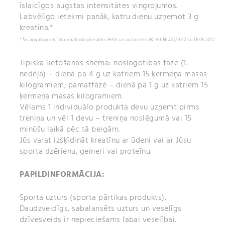
īslaicīgos augstas intensitātes vingrojumos.
Labvēlīgo ietekmi panāk, katru dienu uzņemot 3 g
kreatīna.*
* Šis apgalvojums tika zinātniski pierādīts EFSA un autorizēts EK: EU №432/2012 no 16.05.2012.
Tipiska lietošanas shēma: noslogotības fāzē (1.
nedēļa) – dienā pa 4 g uz katriem 15 ķermeņa masas
kilogramiem; pamatfāzē – dienā pa 1 g uz katriem 15
ķermeņa masas kilogramiem.
Vēlams 1 individuālo produkta devu uzņemt pirms
treniņa un vēl 1 devu – treniņa noslēgumā vai 15
minūšu laikā pēc tā beigām.
Jūs varat izšķīdināt kreatīnu ar ūdeni vai ar Jūsu
sporta dzērienu, geineri vai proteīnu.
PAPILDINFORMĀCIJA:
Sporta uzturs (sporta pārtikas produkts).
Daudzveidīgs, sabalansēts uzturs un veselīgs
dzīvesveids ir nepieciešams labai veselībai.