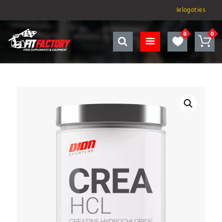
Ielogoties