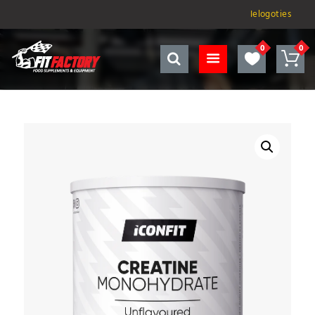
Ielogoties