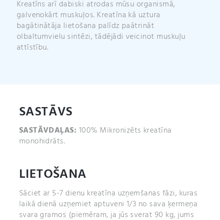
Kreatīns arī dabiski atrodas mūsu organismā,
galvenokārt muskuļos. Kreatīna kā uztura
bagātinātāja lietošana palīdz paātrināt
olbaltumvielu sintēzi, tādējādi veicinot muskuļu
attīstību.
SASTĀVS
SASTĀVDAĻAS:
100% Mikronizēts kreatīna
monohidrāts.
LIETOŠANA
Sāciet ar 5-7 dienu kreatīna uzņemšanas fāzi, kuras
laikā dienā uzņemiet aptuveni 1/3 no sava ķermeņa
svara gramos (piemēram, ja jūs sverat 90 kg, jums