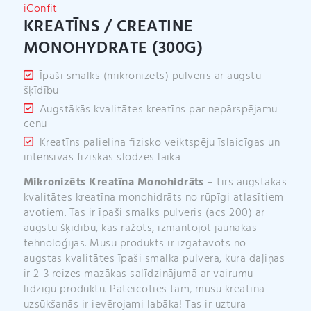
v
iConfit
e
KREATĪNS / CREATINE
:
MONOHYDRATE (300G)
Īpaši smalks (mikronizēts) pulveris ar augstu
šķīdību
Augstākās kvalitātes kreatīns par nepārspējamu
cenu
Kreatīns palielina fizisko veiktspēju īslaicīgas un
intensīvas fiziskas slodzes laikā
Mikronizēts Kreatīna Monohidrāts
– tīrs augstākās
kvalitātes kreatīna monohidrāts no rūpīgi atlasītiem
avotiem. Tas ir īpaši smalks pulveris (acs 200) ar
augstu šķīdību, kas ražots, izmantojot jaunākās
tehnoloģijas. Mūsu produkts ir izgatavots no
augstas kvalitātes īpaši smalka pulvera, kura daļiņas
ir 2-3 reizes mazākas salīdzinājumā ar vairumu
līdzīgu produktu. Pateicoties tam, mūsu kreatīna
uzsūkšanās ir ievērojami labāka! Tas ir uztura