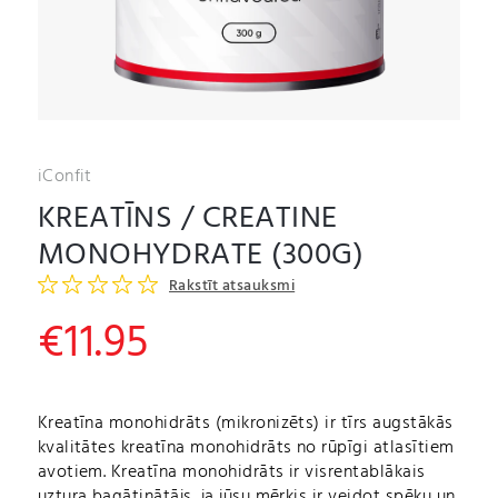
iConfit
KREATĪNS / CREATINE
MONOHYDRATE (300G)
Rakstīt atsauksmi
€
11.95
Kreatīna monohidrāts (mikronizēts) ir tīrs augstākās
kvalitātes kreatīna monohidrāts no rūpīgi atlasītiem
avotiem. Kreatīna monohidrāts ir visrentablākais
uztura bagātinātājs, ja jūsu mērķis ir veidot spēku un