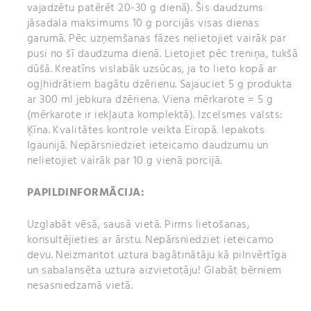
vajadzētu patērēt 20-30 g dienā). Šis daudzums
jāsadala maksimums 10 g porcijās visas dienas
garumā. Pēc uzņemšanas fāzes nelietojiet vairāk par
pusi no šī daudzuma dienā. Lietojiet pēc treniņa, tukšā
dūšā. Kreatīns vislabāk uzsūcas, ja to lieto kopā ar
ogļhidrātiem bagātu dzērienu. Sajauciet 5 g produkta
ar 300 ml jebkura dzēriena. Viena mērkarote = 5 g
(mērkarote ir iekļauta komplektā). Izcelsmes valsts:
Ķīna. Kvalitātes kontrole veikta Eiropā. Iepakots
Igaunijā. Nepārsniedziet ieteicamo daudzumu un
nelietojiet vairāk par 10 g vienā porcijā.
PAPILDINFORMĀCIJA:
Uzglabāt vēsā, sausā vietā. Pirms lietošanas,
konsultējieties ar ārstu. Nepārsniedziet ieteicamo
devu. Neizmantot uztura bagātinātāju kā pilnvērtīga
un sabalansēta uztura aizvietotāju! Glabāt bērniem
nesasniedzamā vietā.