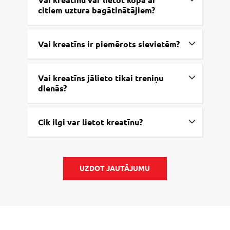
Vai kreatīnu var lietot kopā ar
citiem uztura bagātinātājiem?
Vai kreatīns ir piemērots sievietēm?
Vai kreatīns jālieto tikai treniņu
dienās?
Cik ilgi var lietot kreatīnu?
UZDOT JAUTĀJUMU