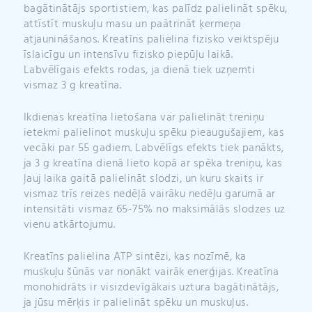
bagātinātājs sportistiem, kas palīdz palielināt spēku,
attīstīt muskuļu masu un paātrināt ķermeņa
atjaunināšanos. Kreatīns palielina fizisko veiktspēju
īslaicīgu un intensīvu fizisko piepūļu laikā.
Labvēlīgais efekts rodas, ja dienā tiek uzņemti
vismaz 3 g kreatīna.
Ikdienas kreatīna lietošana var palielināt treniņu
ietekmi palielinot muskuļu spēku pieaugušajiem, kas
vecāki par 55 gadiem. Labvēlīgs efekts tiek panākts,
ja 3 g kreatīna dienā lieto kopā ar spēka treniņu, kas
ļauj laika gaitā palielināt slodzi, un kuru skaits ir
vismaz trīs reizes nedēļā vairāku nedēļu garumā ar
intensitāti vismaz 65-75% no maksimālās slodzes uz
vienu atkārtojumu.
Kreatīns palielina ATP sintēzi, kas nozīmē, ka
muskuļu šūnās var nonākt vairāk enerģijas. Kreatīna
monohidrāts ir visizdevīgākais uztura bagātinātājs,
ja jūsu mērķis ir palielināt spēku un muskuļus.