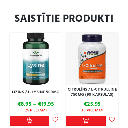
SAISTĪTIE PRODUKTI
CITRULĪNS / L-CITRULLINE
LIZĪNS / L-LYSINE 500MG
750MG (90 KAPSULAS)
Price
€
8.95
–
€
19.95
€
25.95
range:
26 PIEEJAMI
30 PIEEJAMI
€8.95
through