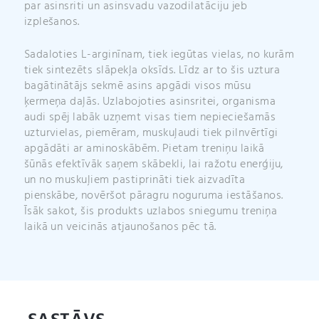
par asinsriti un asinsvadu vazodilatāciju jeb
izplešanos.
Sadaloties L-arginīnam, tiek iegūtas vielas, no kurām
tiek sintezēts slāpekļa oksīds. Līdz ar to šis uztura
bagātinātājs sekmē asins apgādi visos mūsu
ķermeņa daļās. Uzlabojoties asinsritei, organisma
audi spēj labāk uzņemt visas tiem nepieciešamās
uzturvielas, piemēram, muskuļaudi tiek pilnvērtīgi
apgādāti ar aminoskābēm. Pietam treniņu laikā
šūnās efektīvāk saņem skābekli, lai ražotu enerģiju,
un no muskuļiem pastiprināti tiek aizvadīta
pienskābe, novēršot pāragru noguruma iestāšanos.
Īsāk sakot, šis produkts uzlabos sniegumu treniņa
laikā un veicinās atjaunošanos pēc tā.