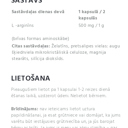
SASTĀVS
Sastāvdaļas dienas devā
1 kapsulā / 2
kapsulās
L -arginīns
500 mg / 1 g
(brīvas formas aminoskābe)
Citas sastāvdaļas:
Želatīns, pretsalipes vielas: augu
šķiedrviela mikrokristāliskā celuloze, magnija
stearāts, silīcija dioksīds.
LIETOŠANA
Pieaugušiem lietot pa 1 kapsulai 1-2 reizes dienā
ēšanas laikā, uzdzerot ūdeni. Nelietot bērniem.
Brīdinājums:
nav ieteicams lietot uztura
papildināšanai, ja esat grūtniece vai domājat, ka jums
varētu būt iestājusies grūtniecība un, ja jūs barojat
bērnu ar krūti. Ja jums ir nieru vai aknu slimība – par