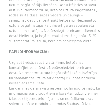
uztura bagātinātāja lietošanu konsultējaties ar savu
ārstu vai farmaceitu. Ja, lietojot uztura bagātinātāju,
rodas slikta dūša, sāpes vēderā un caureja –
samazināt devu vai pārtraukt lietošanu. Neizmantot
uztura bagātinātājus kā pilnvērtīga un sabalansēta
uztura aizvietotājus. Nepārsniegt ieteicamo diennakts
devu! Nelietot, ja bojāts iepakojums. Uzglabāt 15-25
°C temperatūrā, sausā, bērniem nepieejamā vietā.
PAPILDINFORMĀCIJA:
Uzglabāt vēsā, sausā vietā. Pirms lietošanas,
konsultējieties ar ārstu. Nepārsniedziet ieteicamo
devu. Neizmantot uztura bagātinātāju kā pilnvērtīga
un sabalansēta uztura aizvietotāju! Glabāt bērniem
nesasniedzamā vietā.
Lai gan mēs darām visu iespējamo, lai nodrošinātu, ka
informācija par produktiem ir korekta, lūdzu, vienmēr
izlasiet etiķetes, brīdinājumus un norādījumus, kas
sniegti kopā ar produktu. Ja rodas šaubas, lūdzu,