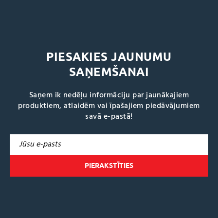
PIESAKIES JAUNUMU
SAŅEMŠANAI
Saņem ik nedēļu informāciju par jaunākajiem
produktiem, atlaidēm vai īpašajiem piedāvājumiem
savā e-pastā!
A
l
t
e
r
n