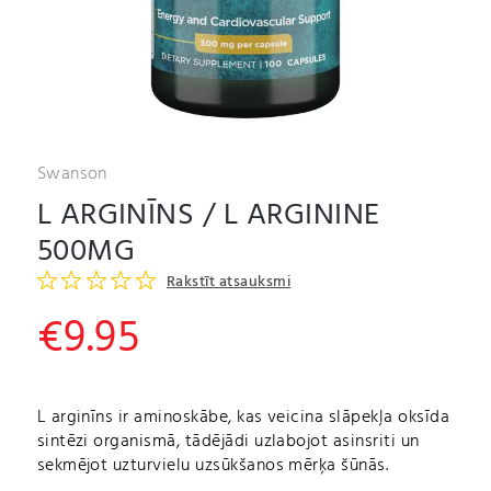
Swanson
L ARGINĪNS / L ARGININE
500MG
Rakstīt atsauksmi
€
9.95
L arginīns ir aminoskābe, kas veicina slāpekļa oksīda
sintēzi organismā, tādējādi uzlabojot asinsriti un
sekmējot uzturvielu uzsūkšanos mērķa šūnās.