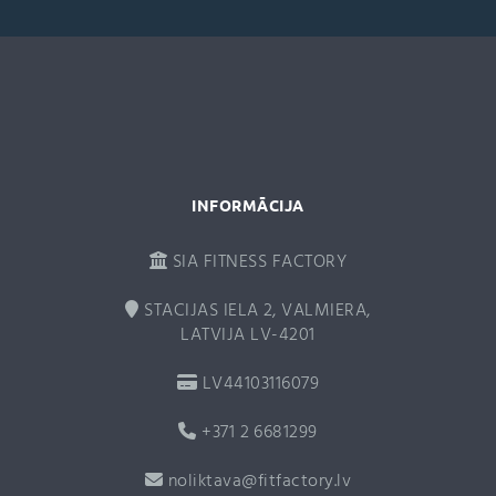
a
t
i
v
e
:
INFORMĀCIJA
SIA FITNESS FACTORY
STACIJAS IELA 2, VALMIERA,
LATVIJA LV-4201
LV44103116079
+371 2 6681299
noliktava@fitfactory.lv