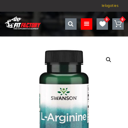
Ielogoties