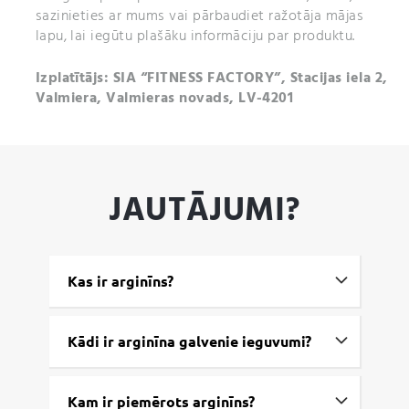
sazinieties ar mums vai pārbaudiet ražotāja mājas
lapu, lai iegūtu plašāku informāciju par produktu.
Izplatītājs: SIA “FITNESS FACTORY”, Stacijas iela 2,
Valmiera, Valmieras novads, LV-4201
JAUTĀJUMI?
Kas ir arginīns?
Kādi ir arginīna galvenie ieguvumi?
Kam ir piemērots arginīns?