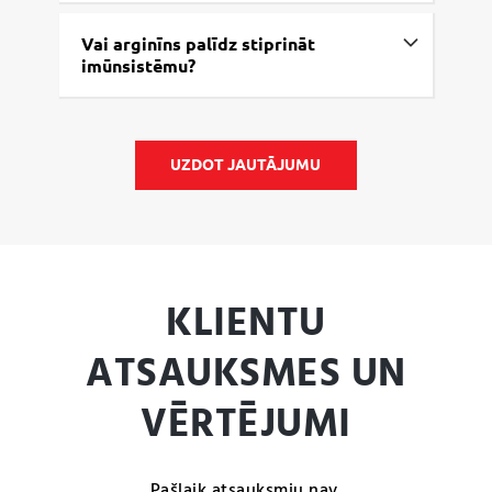
Vai arginīns palīdz stiprināt
imūnsistēmu?
UZDOT JAUTĀJUMU
KLIENTU
ATSAUKSMES UN
VĒRTĒJUMI
Pašlaik atsauksmju nav.