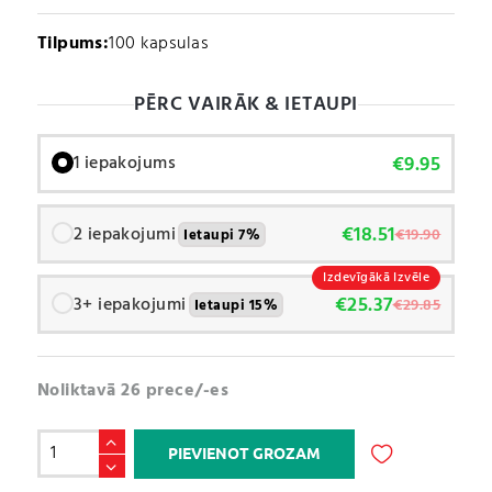
Tilpums:
100 kapsulas
PĒRC VAIRĀK & IETAUPI
€
9.95
1 iepakojums
€
18.51
2 iepakojumi
€
19.90
Ietaupi 7%
Izdevīgākā Izvēle
€
25.37
3+ iepakojumi
€
29.85
Ietaupi 15%
Noliktavā 26 prece/-es
L
PIEVIENOT GROZAM
arginīns
/