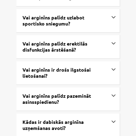
Vai arginīns palīdz uzlabot
sportisko sniegumu?
Vai arginīns palīdz erektilās
disfunkcijas ārstēšanā?
Vai arginīns ir drošs ilgstošai
lietošanai?
Vai arginīns palīdz pazemināt
asinsspiedienu?
Kādas ir dabiskās arginīna
uzņemšanas avoti?