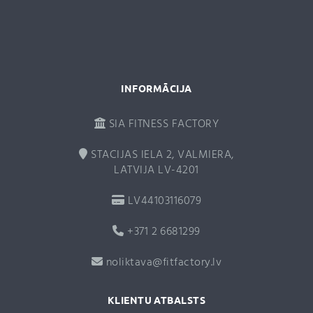
v
e
:
INFORMĀCIJA
SIA FITNESS FACTORY
STACIJAS IELA 2, VALMIERA,
LATVIJA LV-4201
LV44103116079
+371 2 6681299
noliktava@fitfactory.lv
KLIENTU ATBALSTS