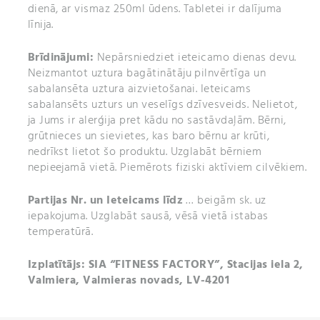
dienā, ar vismaz 250ml ūdens. Tabletei ir dalījuma
līnija.
Brīdinājumi:
Nepārsniedziet ieteicamo dienas devu.
Neizmantot uztura bagātinātāju pilnvērtīga un
sabalansēta uztura aizvietošanai. Ieteicams
sabalansēts uzturs un veselīgs dzīvesveids. Nelietot,
ja Jums ir alerģija pret kādu no sastāvdaļām. Bērni,
grūtnieces un sievietes, kas baro bērnu ar krūti,
nedrīkst lietot šo produktu. Uzglabāt bērniem
nepieejamā vietā. Piemērots fiziski aktīviem cilvēkiem.
Partijas Nr. un Ieteicams līdz
… beigām sk. uz
iepakojuma. Uzglabāt sausā, vēsā vietā istabas
temperatūrā.
Izplatītājs: SIA “FITNESS FACTORY”, Stacijas iela 2,
Valmiera, Valmieras novads, LV-4201