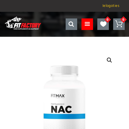
Ielogoties