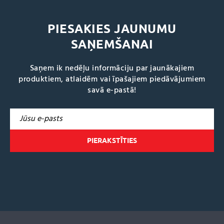
PIESAKIES JAUNUMU
SAŅEMŠANAI
Saņem ik nedēļu informāciju par jaunākajiem
produktiem, atlaidēm vai īpašajiem piedāvājumiem
savā e-pastā!
A
l
t
e
r
n
a
t
i