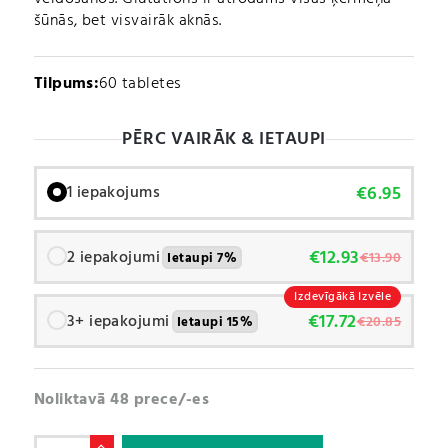
šūnās, bet visvairāk aknās.
Tilpums:
60 tabletes
PĒRC VAIRĀK & IETAUPI
€
6.95
1 iepakojums
€
12.93
2 iepakojumi
€
13.90
Ietaupi 7%
Izdevīgākā Izvēle
€
17.72
3+ iepakojumi
€
20.85
Ietaupi 15%
Noliktavā 48 prece/-es
N-