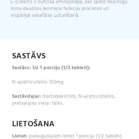
L-cisteīns ir būtiska aminoskābe, kas spēlē nozīmīgu
lomu daudzos ķermeņa funkciju procesos un
vispārējā veselības uzturēšanā.
SASTĀVS
Sastāvs: Uz 1 porciju (1/2 tableti):
N-acetilcisteīns 150mg
Sastāvdaļas:
maltodekstrīns, N-acetilcisteīns,
pretsalipes viela: talks.
LIETOŠANA
Lietot:
pieaugušajiem lietot 1 porciju (1/2 tableti)