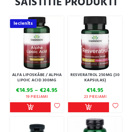
SAISTĪTIE PRODUKTI
Iecienīts
ALFA LIPOSKĀBE / ALPHA
RESVERATROL 250MG (30
LIPOIC ACID 300MG
KAPSULAS)
Price
€
14.95
–
€
24.95
€
14.95
range:
19 PIEEJAMI
23 PIEEJAMI
€14.95
through
€24.95