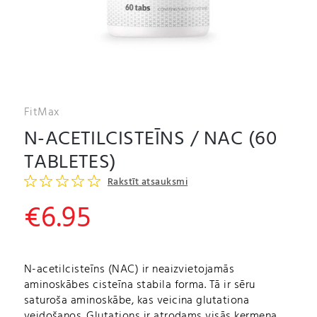
FitMax
N-ACETILCISTEĪNS / NAC (60
TABLETES)
Rakstīt atsauksmi
€
6.95
N-acetilcisteīns (NAC) ir neaizvietojamās
aminoskābes cisteīna stabila forma. Tā ir sēru
saturoša aminoskābe, kas veicina glutationa
veidošanos. Glutations ir atrodams visās ķermeņa