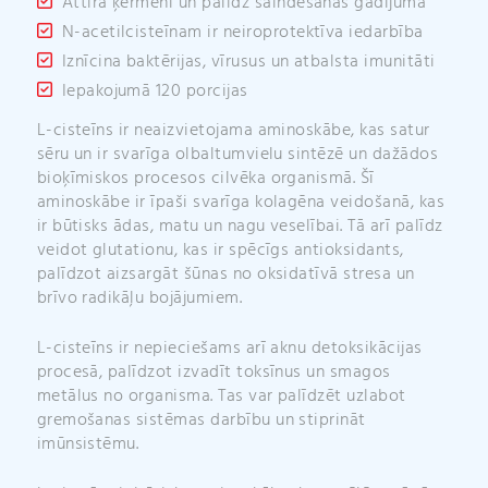
Attīra ķermeni un palīdz saindēšanās gadījumā
N-acetilcisteīnam ir neiroprotektīva iedarbība
Iznīcina baktērijas, vīrusus un atbalsta imunitāti
Iepakojumā 120 porcijas
L-cisteīns ir neaizvietojama aminoskābe, kas satur
sēru un ir svarīga olbaltumvielu sintēzē un dažādos
bioķīmiskos procesos cilvēka organismā. Šī
aminoskābe ir īpaši svarīga kolagēna veidošanā, kas
ir būtisks ādas, matu un nagu veselībai. Tā arī palīdz
veidot glutationu, kas ir spēcīgs antioksidants,
palīdzot aizsargāt šūnas no oksidatīvā stresa un
brīvo radikāļu bojājumiem.
L-cisteīns ir nepieciešams arī aknu detoksikācijas
procesā, palīdzot izvadīt toksīnus un smagos
metālus no organisma. Tas var palīdzēt uzlabot
gremošanas sistēmas darbību un stiprināt
imūnsistēmu.