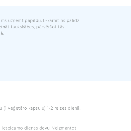
v
e
:
ams uzņemt papildu. L-
karnitīns
palīdz
ināt taukskābes, pārvēršot tās
ā.
u (1 veģetāro kapsulu) 1-2 reizes dienā,
 ieteicamo dienas devu. Neizmantot