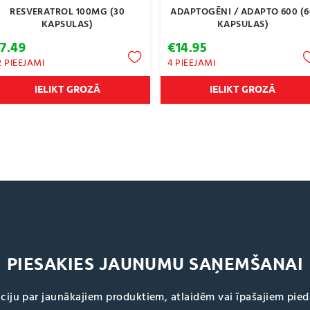
RESVERATROL 100MG (30
ADAPTOGĒNI / ADAPTO 600 (6
KAPSULAS)
KAPSULAS)
€
7.49
€
14.95
2 PIEEJAMI
4 PIEEJAMI
IELIKT GROZĀ
IELIKT GROZĀ
PIESAKIES JAUNUMU SAŅEMŠANAI
ciju par jaunākajiem produktiem, atlaidēm vai īpašajiem pie