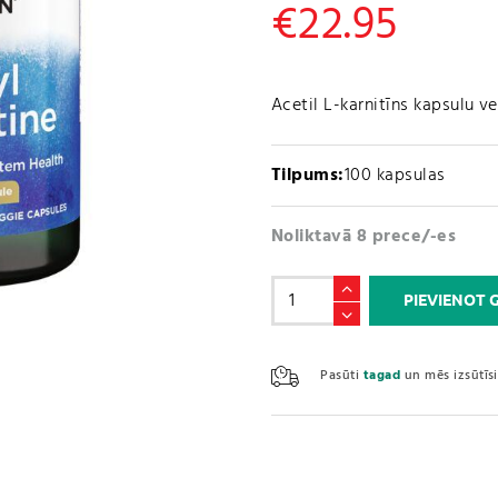
€
22.95
Acetil L-karnitīns kapsulu v
Tilpums:
100 kapsulas
Noliktavā 8 prece/-es
Acetil
PIEVIENOT
L-
karnitīns
/
Pasūti
tagad
un mēs izsūtī
Acetyl
L-
Carnitine
500mg
(100