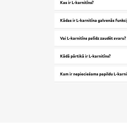
Kas ir L-karnitīns?
Kādas ir L-karnitīna galvenās funkci
Vai L-karnitīns palīdz zaudēt svaru?
Kādā pārtikā ir L-karnitīns?
Kam ir nepieciešams papildu L-karni