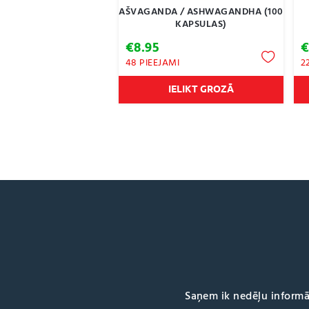
AŠVAGANDA / ASHWAGANDHA (100
KAPSULAS)
€
8.95
48 PIEEJAMI
2
IELIKT GROZĀ
Saņem ik nedēļu informā