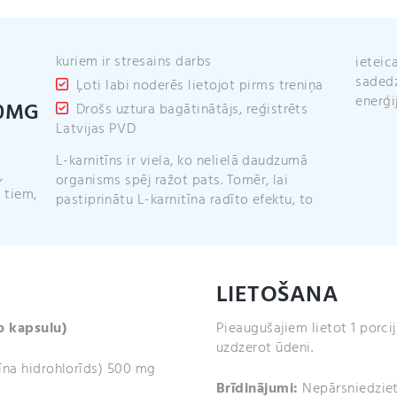
kapsulas)
daudzums
kuriem ir stresains darbs
ieteic
sadedz
Ļoti labi noderēs lietojot pirms treniņa
enerģij
00MG
Drošs uztura bagātinātājs, reģistrēts
Latvijas PVD
L-karnitīns ir viela, ko nelielā daudzumā
,
organisms spēj ražot pats. Tomēr, lai
 tiem,
pastiprinātu L-
karnitīna
radīto efektu, to
LIETOŠANA
o kapsulu)
Pieaugušajiem lietot 1 porcij
uzdzerot ūdeni.
tīna hidrohlorīds) 500 mg
Brīdinājumi:
Nepārsniedziet