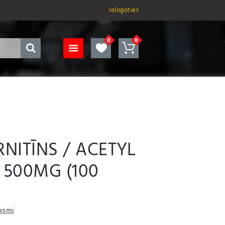
Ielogoties
RNITĪNS / ACETYL
 500MG (100
uksmi