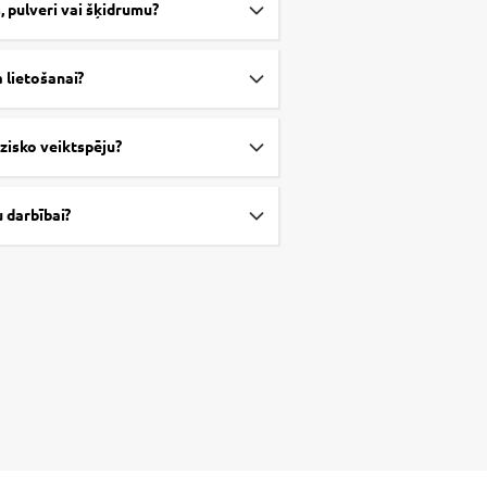
, pulveri vai šķidrumu?
a lietošanai?
izisko veiktspēju?
 darbībai?