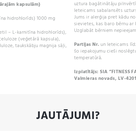
uztura bagātinātāju pilnvērt
tārajām kapsulām)
Ieteicams sabalansēts uzturs
Jums ir alerģija pret kādu n
tīna hidrohlorīds) 1000 mg
sievietes, kas baro bērnu ar 
Uzglabāt bērniem nepieejam
til – L-karnitīna hidrohlorīds),
celuloze (veģetārā kapsula),
Partijas Nr.
un
Ieteicams līd
luloze, taukskābju magnija sāļi,
šo iepakojumu cieši noslēgtu
temperatūrā.
Izplatītājs: SIA “FITNESS F
Valmieras novads, LV-420
JAUTĀJUMI?