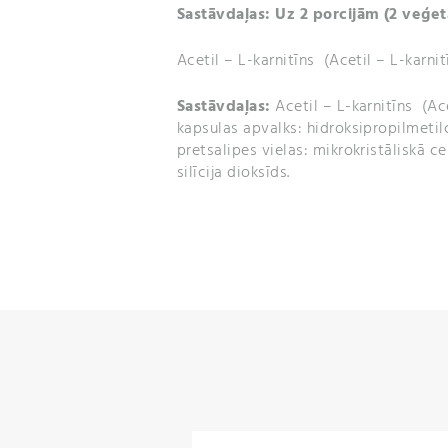
Sastāvdaļas: Uz 2 porcijām (2 veģe
Acetil – L-karnitīns (Acetil – L-karni
Sastāvdaļas:
Acetil – L-karnitīns (Ace
kapsulas apvalks: hidroksipropilmetil
pretsalipes vielas: mikrokristāliskā ce
silīcija dioksīds.