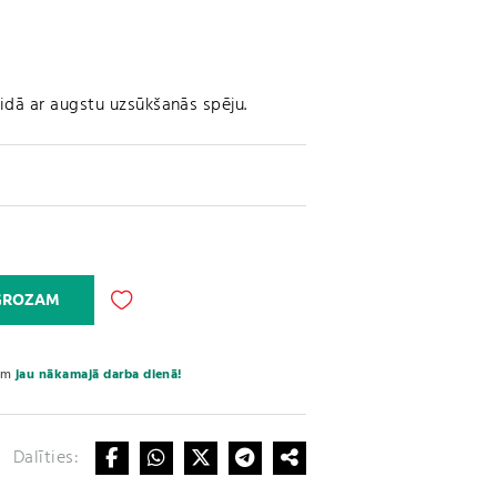
eidā ar augstu uzsūkšanās spēju.
A
 GROZAM
l
t
e
sim
jau nākamajā darba dienā!
r
n
a
Dalīties:
t
i