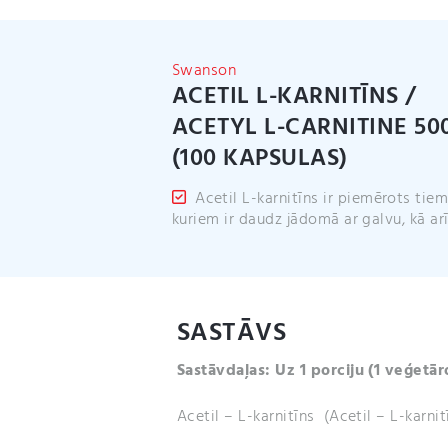
Swanson
ACETIL L-KARNITĪNS /
ACETYL L-CARNITINE 5
(100 KAPSULAS)
Acetil L-karnitīns ir piemērots tiem
kuriem ir daudz jādomā ar galvu, kā arī
SASTĀVS
Sastāvdaļas: Uz 1 porciju (1 veģetār
Acetil – L-karnitīns (Acetil – L-karni