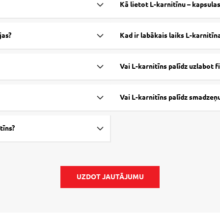
Kā lietot L-karnitīnu – kapsulas
jas?
Kad ir labākais laiks L-karnitīn
Vai L-karnitīns palīdz uzlabot f
Vai L-karnitīns palīdz smadzeņu
tīns?
UZDOT JAUTĀJUMU