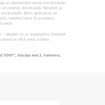
īga un sabalansēta uztura aizvietošanai.
 un veselīgs dzīvesveids. Nelietot, ja
o sastāvdaļām. Bērni, grūtnieces un
krūti, nedrīkst lietot šo produktu.
ā vietā.
z … beigām sk. uz iepakojuma. Glabājiet
 sausā un vēsā vietā, istabas
ACTORY”, Stacijas iela 2, Valmiera,
1