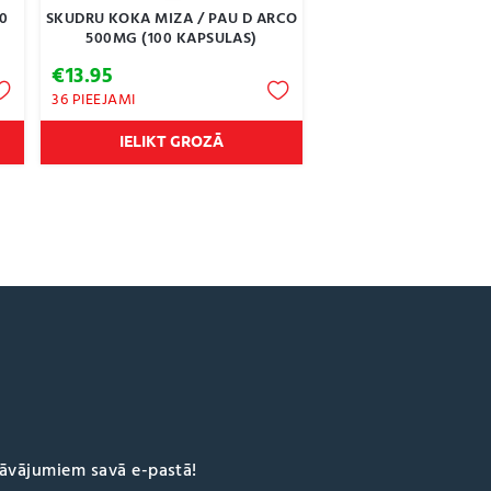
0
SKUDRU KOKA MIZA / PAU D ARCO
500MG (100 KAPSULAS)
€
13.95
36 PIEEJAMI
IELIKT GROZĀ
dāvājumiem savā e-pastā!