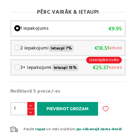
PĒRC VAIRĀK & IETAUPI
€
9.95
1 iepakojums
€
18.51
2 iepakojumi
€
19.90
Ietaupi 7%
Izdevīgākā Izvēle
€
25.37
3+ iepakojumi
€
29.85
Ietaupi 15%
Noliktavā 5 prece/-es
L-
PIEVIENOT GROZAM
lizīns
/
A
Lysine
l
Pasūti
tagad
un mēs izsūtīsim
jau nākamajā darba dienā!
(200g)
t