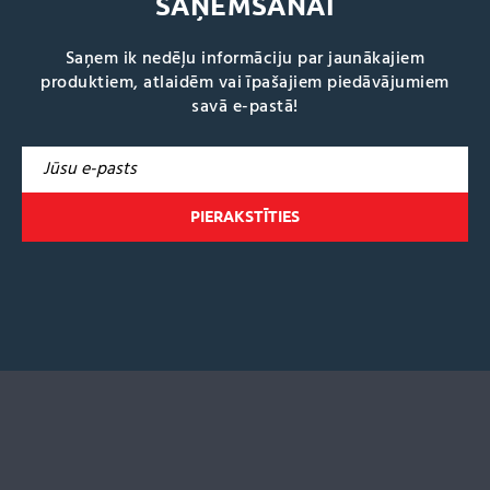
SAŅEMŠANAI
Saņem ik nedēļu informāciju par jaunākajiem
produktiem, atlaidēm vai īpašajiem piedāvājumiem
savā e-pastā!
A
l
t
e
r
n
a
t
i
v
e
: