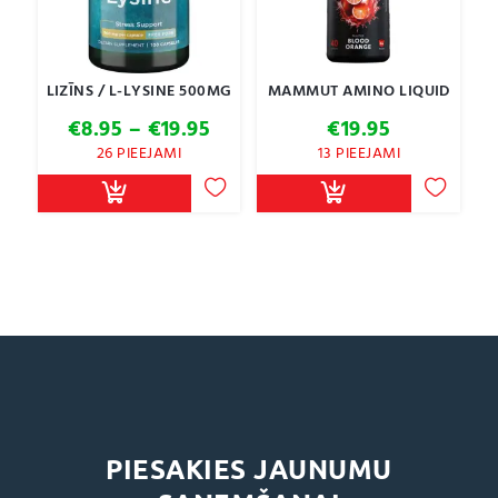
LIZĪNS / L-LYSINE 500MG
MAMMUT AMINO LIQUID
Price
€
8.95
–
€
19.95
€
19.95
range:
26 PIEEJAMI
13 PIEEJAMI
€8.95
through
€19.95
PIESAKIES JAUNUMU