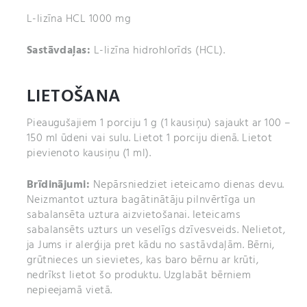
L-lizīna HCL 1000 mg
Sastāvdaļas:
L-lizīna hidrohlorīds (HCL).
LIETOŠANA
Pieaugušajiem 1 porciju 1 g (1 kausiņu) sajaukt ar 100 –
150 ml ūdeni vai sulu. Lietot 1 porciju dienā. Lietot
pievienoto kausiņu (1 ml).
Brīdinājumi:
Nepārsniedziet ieteicamo dienas devu.
Neizmantot uztura bagātinātāju pilnvērtīga un
sabalansēta uztura aizvietošanai. Ieteicams
sabalansēts uzturs un veselīgs dzīvesveids. Nelietot,
ja Jums ir alerģija pret kādu no sastāvdaļām. Bērni,
grūtnieces un sievietes, kas baro bērnu ar krūti,
nedrīkst lietot šo produktu. Uzglabāt bērniem
nepieejamā vietā.