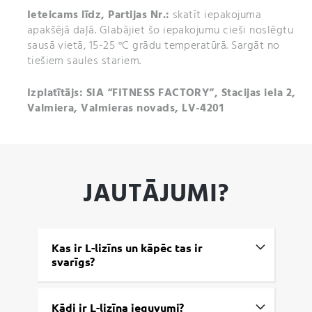
Ieteicams līdz,
Partijas Nr.:
skatīt iepakojuma
apakšējā daļā. Glabājiet šo iepakojumu cieši noslēgtu
sausā vietā, 15-25 °C grādu temperatūrā. Sargāt no
tiešiem saules stariem.
Izplatītājs: SIA “FITNESS FACTORY”, Stacijas iela 2,
Valmiera, Valmieras novads, LV-4201
JAUTĀJUMI?
Kas ir L-lizīns un kāpēc tas ir
svarīgs?
Kādi ir L-lizīna ieguvumi?