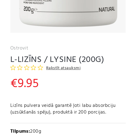
Ostrovit
L-LIZĪNS / LYSINE (200G)
Rakstīt atsauksmi
€
9.95
Lizīns pulvera veidā garantē ļoti labu absorbciju
(uzsūkšanās spēju), produktā ir 200 porcijas.
Tilpums:
200g