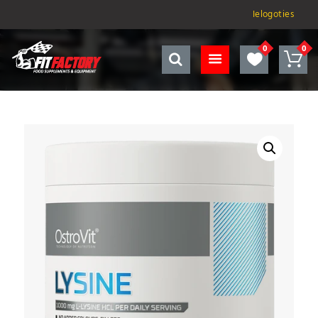
Ielogoties