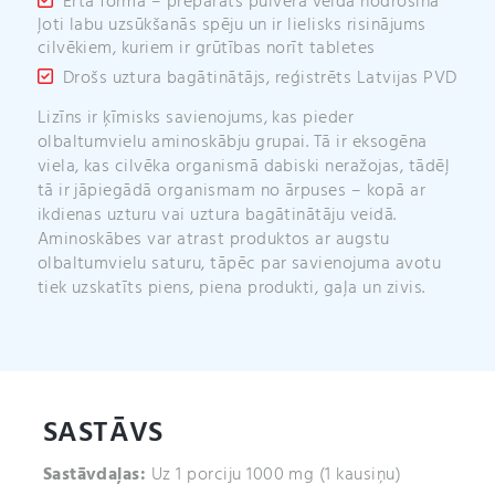
Ērta forma – preparāts pulvera veidā nodrošina
ļoti labu uzsūkšanās spēju un ir lielisks risinājums
cilvēkiem, kuriem ir grūtības norīt tabletes
Drošs uztura bagātinātājs, reģistrēts Latvijas PVD
Lizīns ir ķīmisks savienojums, kas pieder
olbaltumvielu aminoskābju grupai. Tā ir eksogēna
viela, kas cilvēka organismā dabiski neražojas, tādēļ
tā ir jāpiegādā organismam no ārpuses – kopā ar
ikdienas uzturu vai uztura bagātinātāju veidā.
Aminoskābes var atrast produktos ar augstu
olbaltumvielu saturu, tāpēc par savienojuma avotu
tiek uzskatīts piens, piena produkti, gaļa un zivis.
SASTĀVS
Sastāvdaļas:
Uz 1 porciju 1000 mg (1 kausiņu)