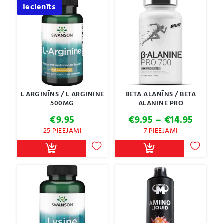
Iecienīts
L ARGINĪNS / L ARGININE
BETA ALANĪNS / BETA
500MG
ALANINE PRO
Price
€
9.95
€
9.95
–
€
14.95
range:
25 PIEEJAMI
7 PIEEJAMI
€9.95
throu
€14.95