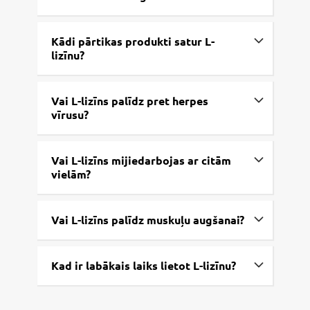
Kādi pārtikas produkti satur L-
lizīnu?
Vai L-lizīns palīdz pret herpes
vīrusu?
Vai L-lizīns mijiedarbojas ar citām
vielām?
Vai L-lizīns palīdz muskuļu augšanai?
Kad ir labākais laiks lietot L-lizīnu?