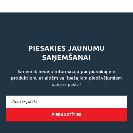
PIESAKIES JAUNUMU
SAŅEMŠANAI
Saņem ik nedēļu informāciju par jaunākajiem
produktiem, atlaidēm vai īpašajiem piedāvājumiem
savā e-pastā!
A
l
t
e