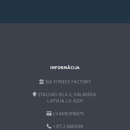
r
n
a
t
i
v
e
:
INFORMĀCIJA
SIA FITNESS FACTORY
STACIJAS IELA 2, VALMIERA,
LATVIJA LV-4201
LV44103116079
+371 2 6681299