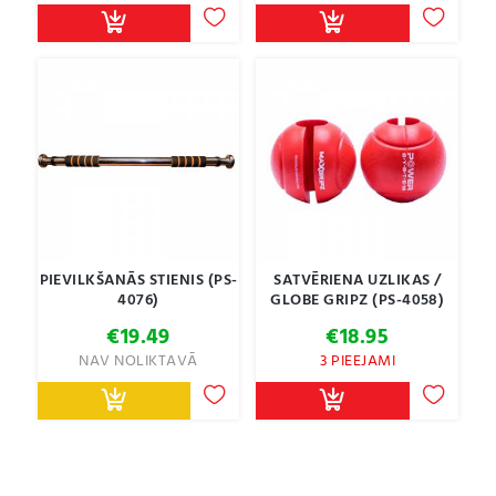
€14.49
€6.99
through
throu
€18.95
€12.99
PIEVILKŠANĀS STIENIS (PS-
SATVĒRIENA UZLIKAS /
4076)
GLOBE GRIPZ (PS-4058)
€
19.49
€
18.95
NAV NOLIKTAVĀ
3 PIEEJAMI