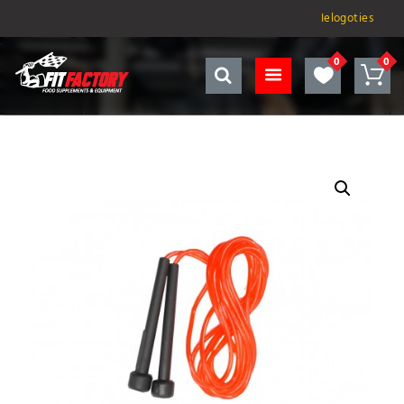
Ielogoties