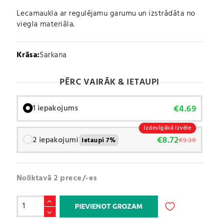
Lecamaukla ar regulējamu garumu un izstrādāta no
viegla materiāla.
Krāsa:
Sarkana
PĒRC VAIRĀK & IETAUPI
€
4.69
1 iepakojums
Izdevīgākā Izvēle
€
8.72
2 iepakojumi
€
9.38
Ietaupi 7%
Noliktavā 2 prece/-es
Lecamaukla
PIEVIENOT GROZAM
/