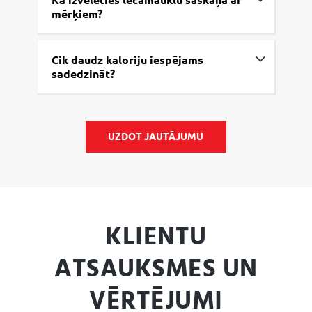
Kā izvēlēties lecamauklu saskaņā ar
mērķiem?
Cik daudz kaloriju iespējams
sadedzināt?
UZDOT JAUTĀJUMU
KLIENTU
ATSAUKSMES UN
VĒRTĒJUMI