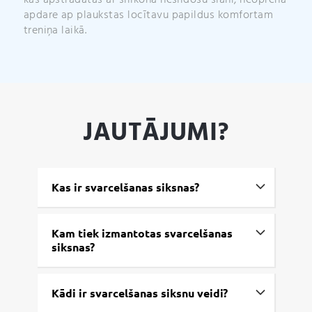
kas apstrādātas ar silikona neslīdošu slāni, neoprēna
apdare ap plaukstas locītavu papildus komfortam
treniņa laikā.
JAUTĀJUMI?
Kas ir svarcelšanas siksnas?
Kam tiek izmantotas svarcelšanas
siksnas?
Kādi ir svarcelšanas siksnu veidi?