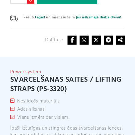
Saites
/
A
Lifting
l
Pasūti
tagad
un mēs izsūtīsim
jau nākamajā darba dienā!
Straps
t
(PS-
e
3320)
r
daudzums
Dalīties:
n
a
t
i
v
Power system
e
SVARCELŠANAS SAITES / LIFTING
:
STRAPS (PS-3320)
Neslīdošs materiāls
Ādas siksnas
Viens izmērs der visiem
Īpaši izturīgas un stingras ādas svarcelšanas lences,