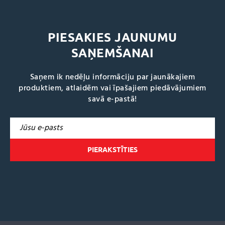
PIESAKIES JAUNUMU
SAŅEMŠANAI
Saņem ik nedēļu informāciju par jaunākajiem
produktiem, atlaidēm vai īpašajiem piedāvājumiem
savā e-pastā!
A
l
t
e
r
n
a
t