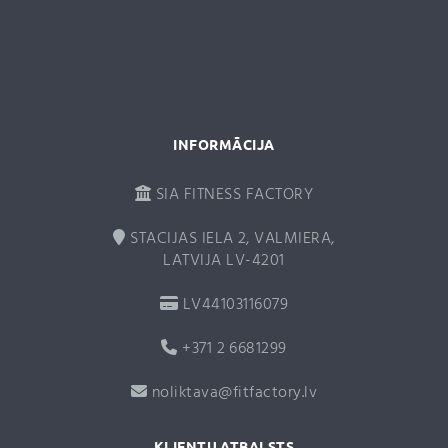
i
v
e
:
INFORMĀCIJA
SIA FITNESS FACTORY
STACIJAS IELA 2, VALMIERA,
LATVIJA LV-4201
LV44103116079
+371 2 6681299
noliktava@fitfactory.lv
KLIENTU ATBALSTS