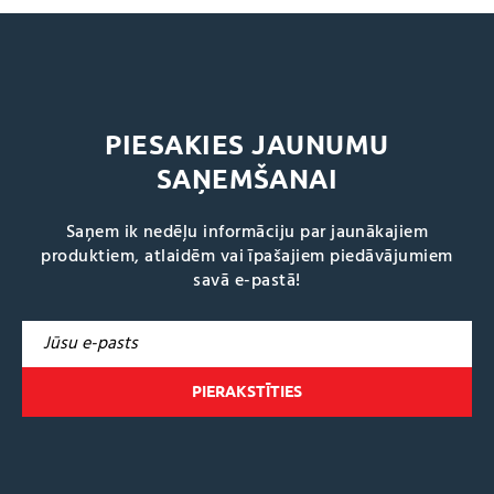
PIESAKIES JAUNUMU
SAŅEMŠANAI
Saņem ik nedēļu informāciju par jaunākajiem
produktiem, atlaidēm vai īpašajiem piedāvājumiem
savā e-pastā!
A
l
t
e
r