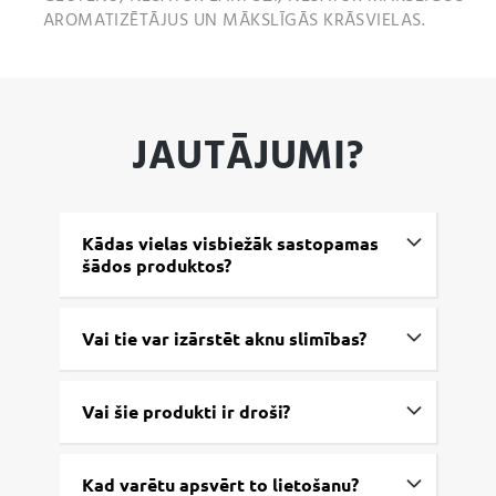
AROMATIZĒTĀJUS UN MĀKSLĪGĀS KRĀSVIELAS.
JAUTĀJUMI?
Kādas vielas visbiežāk sastopamas
šādos produktos?
Vai tie var izārstēt aknu slimības?
Vai šie produkti ir droši?
Kad varētu apsvērt to lietošanu?