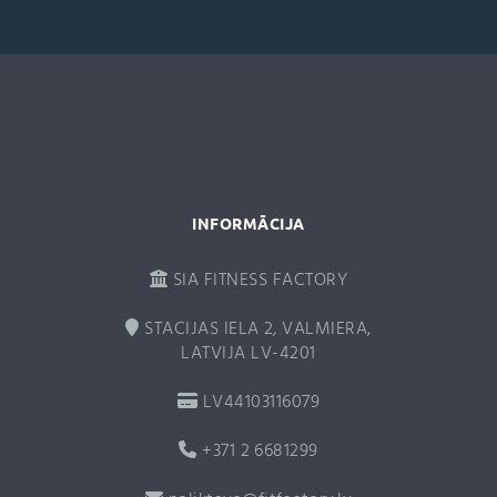
n
a
t
i
v
e
:
INFORMĀCIJA
SIA FITNESS FACTORY
STACIJAS IELA 2, VALMIERA,
LATVIJA LV-4201
LV44103116079
+371 2 6681299