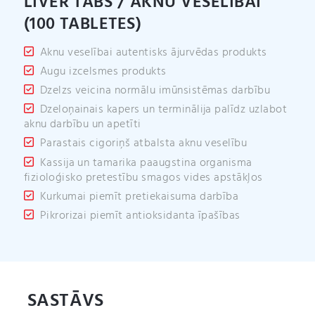
LIVER TABS / AKNU VESELĪBAI
:
(100 TABLETES)
Aknu veselībai autentisks ājurvēdas produkts
Augu izcelsmes produkts
Dzelzs veicina normālu imūnsistēmas darbību
Dzeloņainais kapers un terminālija palīdz uzlabot
aknu darbību un apetīti
Parastais cigoriņš atbalsta aknu veselību
Kassija un tamarika paaugstina organisma
fizioloģisko pretestību smagos vides apstākļos
Kurkumai piemīt pretiekaisuma darbība
Pikrorizai piemīt antioksidanta īpašības
SASTĀVS