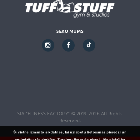
SEKO MUMS
SIA “FITNESS FACTORY” © 2019-2026 All Rights
Reserved.
Šī vietne izmanto sīkdatnes, lai uzlabotu lietošanas pieredzi un
optimizētu tās darbību. Turpinot lietot šo vietni, Jūs piekrītiet