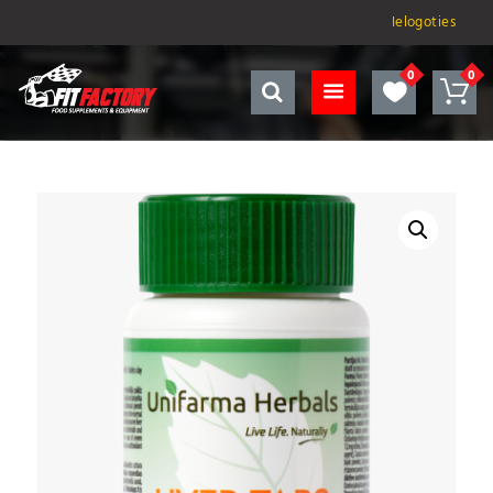
Ielogoties