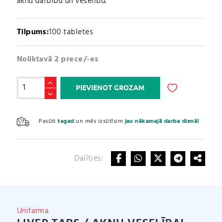
aknu darbību un veselību.
Tilpums:
100 tabletes
Noliktavā 2 prece/-es
Liver
PIEVIENOT GROZAM
Tabs
/
A
Aknu
l
Pasūti
tagad
un mēs izsūtīsim
jau nākamajā darba dienā!
veselībai
t
(100
e
tabletes)
r
daudzums
Dalīties:
n
a
t
i
v
Unifarma
e