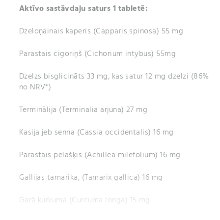
Aktīvo sastāvdaļu saturs 1 tabletē:
Dzeloņainais kaperis (Capparis spinosa) 55 mg
Parastais cigoriņš (Cichorium intybus) 55mg
Dzelzs bisglicināts 33 mg, kas satur 12 mg dzelzi (86%
no NRV*)
Terminālija (Terminalia arjuna) 27 mg
Kasija jeb senna (Cassia occidentalis) 16 mg
Parastais pelašķis (Achillea milefolium) 16 mg
Gallijas tamarika, (Tamarix gallica) 16 mg
Garā kurkuma (Curcuma longa) 15 mg