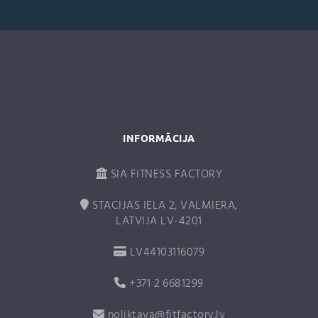
a
t
i
v
e
:
INFORMĀCIJA
SIA FITNESS FACTORY
STACIJAS IELA 2, VALMIERA,
LATVIJA LV-4201
LV44103116079
+371 2 6681299
noliktava@fitfactory.lv