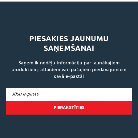
PIESAKIES JAUNUMU
SAŅEMŠANAI
Saņem ik nedēļu informāciju par jaunākajiem
produktiem, atlaidēm vai īpašajiem piedāvājumiem
savā e-pastā!
A
l
t
e
r
n