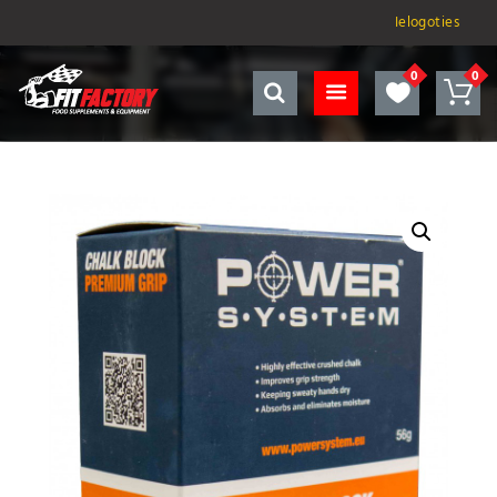
Ielogoties