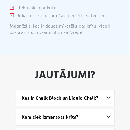
Efektīvāks par krītu
Rokas uzreiz neslīdošas, perfekts satvēriens
Magnēzijs, kas ir daudz mīkstāks par krītu, viegli
uzklājams uz rokām, gluži kā “ziepe”.
JAUTĀJUMI?
Kas ir Chalk Block un Liquid Chalk?
Kam tiek izmantots krīts?