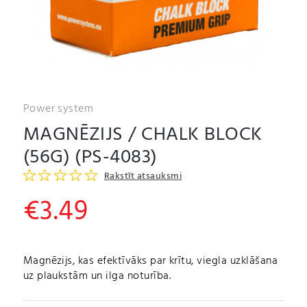
Power system
MAGNĒZIJS / CHALK BLOCK
(56G) (PS-4083)
Rakstīt atsauksmi
€
3.49
Magnēzijs, kas efektīvāks par krītu, viegla uzklāšana
uz plaukstām un ilga noturība.