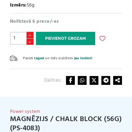
Izmērs:
56g
Noliktavā 6 prece/-es
Magnēzijs
PIEVIENOT GROZAM
/
Chalk
A
block
l
Pasūti
tagad
un mēs izsūtīsim
jau šodien!
(56g)
t
(PS-
e
4083)
r
daudzums
Dalīties:
n
a
t
i
v
Power system
e
MAGNĒZIJS / CHALK BLOCK (56G)
:
(PS-4083)