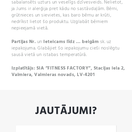
sabalansēts uzturs un veselīgs dzīvesveids. Nelietot,
ja Jums ir alerģija pret kādu no sastāvdaļām. Bērni,
grūtnieces un sievietes, kas baro bērnu ar krūti,
nedrīkst lietot šo produktu. Uzglabāt bērniem
nepieejamā vietā.
Partijas Nr.
un
Ieteicams līdz … beigām
sk. uz
iepakojuma. Glabājiet šo iepakojumu cieši noslēgtu
sausā vietā un istabas temperatūrā.
Izplatītājs: SIA “FITNESS FACTORY”, Stacijas iela 2,
Valmiera, Valmieras novads, LV-4201
JAUTĀJUMI?