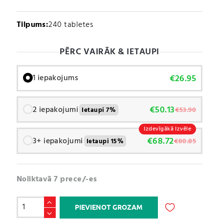
Tilpums:
240 tabletes
PĒRC VAIRĀK & IETAUPI
€
26.95
1 iepakojums
€
50.13
2 iepakojumi
€
53.90
Ietaupi 7%
Izdevīgākā Izvēle
€
68.72
3+ iepakojumi
€
80.85
Ietaupi 15%
Noliktavā 7 prece/-es
Magnija
PIEVIENOT GROZAM
citrāts