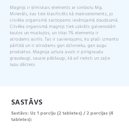
Magnijs ir ķīmiskais elements ar simbolu Mg.
Minerāls, kas tiek klasificēts kā makroelements, jo
cilvēka organismā sastopams ievērojamā daudzumā.
Cilvēka organismā magnijs tiek uzkrāts galvenokārt
kaulos un muskuļos, un tikai 1% elementa ir
atrodams asinīs. Tas ir savienojums, ko plaši izmanto
pārtikā un ir atrodams gan dzīvnieku, gan augu
produktos. Magnija uztura avoti ir pilngraudu
graudaugi, sausie pākšaugi, kā arī rieksti un zaļie
lapu dārzeņi.
SASTĀVS
Sastāvs: Uz 1 porciju (2 tabletes) / 2 porcijas (4
tabletes):