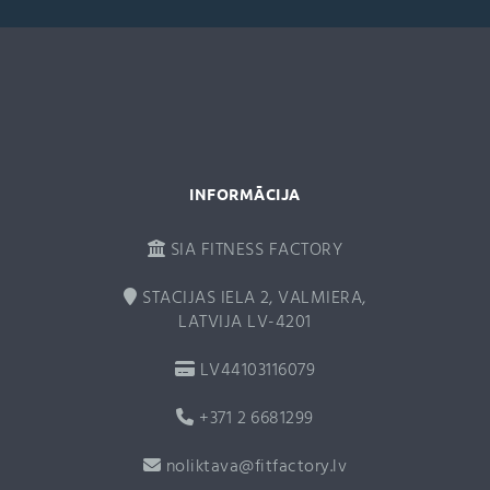
a
t
i
v
e
:
INFORMĀCIJA
SIA FITNESS FACTORY
STACIJAS IELA 2, VALMIERA,
LATVIJA LV-4201
LV44103116079
+371 2 6681299
noliktava@fitfactory.lv