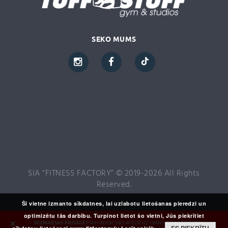
SEKO MUMS
SIA “FITNESS FACTORY” © 2019-2026 All Rights
Reserved.
Šī vietne izmanto sīkdatnes, lai uzlabotu lietošanas pieredzi un
optimizētu tās darbību. Turpinot lietot šo vietni, Jūs piekrītiet
×
BEZMAKSAS PIEGĀDE
PIRKUMIEM VIRS 40 EUR UZ OMNIVA PAKOMĀTIEM,