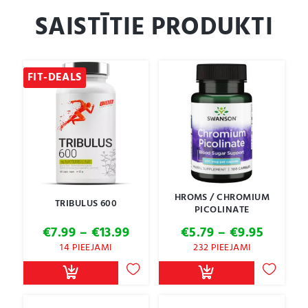
SAISTĪTIE PRODUKTI
FIT-DEALS
HROMS / CHROMIUM
TRIBULUS 600
PICOLINATE
Price
Price
€
7.99
–
€
13.99
€
5.79
–
€
9.95
range:
range:
14 PIEEJAMI
232 PIEEJAMI
€7.99
€5.79
through
throug
€13.99
€9.95