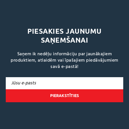
PIESAKIES JAUNUMU
SAŅEMŠANAI
Saņem ik nedēļu informāciju par jaunākajiem
produktiem, atlaidēm vai īpašajiem piedāvājumiem
savā e-pastā!
A
l
t
e
r
n