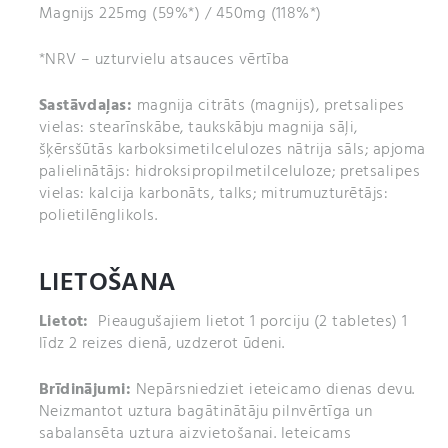
Magnijs 225mg (59%*) / 450mg (118%*)
*NRV – uzturvielu atsauces vērtība
Sastāvdaļas:
magnija citrāts (magnijs), pretsalipes
vielas: stearīnskābe, taukskābju magnija sāļi,
šķērsšūtās karboksimetilcelulozes nātrija sāls; apjoma
palielinātājs: hidroksipropilmetilceluloze; pretsalipes
vielas: kalcija karbonāts, talks; mitrumuzturētājs:
polietilēnglikols.
LIETOŠANA
Lietot:
Pieaugušajiem lietot 1 porciju (2 tabletes) 1
līdz 2 reizes dienā, uzdzerot ūdeni.
Brīdinājumi:
Nepārsniedziet ieteicamo dienas devu.
Neizmantot uztura bagātinātāju pilnvērtīga un
sabalansēta uztura aizvietošanai. Ieteicams