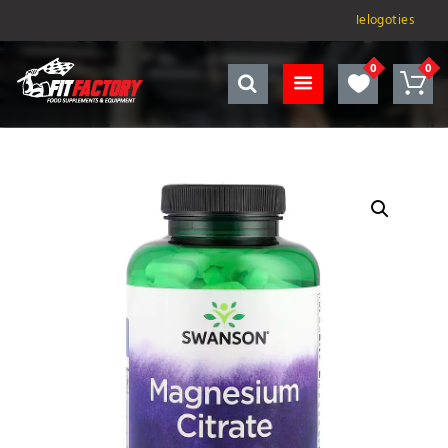
Ielogoties